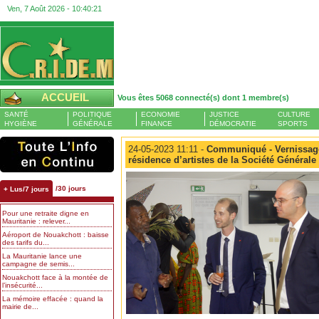
Ven, 7 Août 2026 -
10:40:23
ACCUEIL
Vous êtes 5068 connecté(s) dont 1 membre(s)
SANTÉ
POLITIQUE
ECONOMIE
JUSTICE
CULTURE
HYGIÈNE
GÉNÉRALE
FINANCE
DÉMOCRATIE
SPORTS
24-05-2023 11:11 -
Communiqué - Vernissage 
résidence d’artistes de la Société Générale
/30 jours
+ Lus/7 jours
Pour une retraite digne en
Mauritanie : relever...
Aéroport de Nouakchott : baisse
des tarifs du...
La Mauritanie lance une
campagne de semis...
Nouakchott face à la montée de
l’insécurité...
La mémoire effacée : quand la
mairie de...