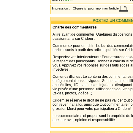
Impression :
Cliquez ici pour imprimer l'article
POSTEZ UN COMMEN
Charte des commentaires
A lire avant de commenter! Quelques dispositions
passionnants sur Cridem :
Commentez pour enrichir : Le but des commentair
enrichissants à partir des articles publiés sur Cri
Respectez vos interlocuteurs : Pour assurer des d
le respect des participants. Donnez à chacun le d
vous. Appuyez vos réponses sur des faits et des 
invectives.
Contenus illicites : Le contenu des commentaires n
et réglementations en vigueur. Sont notamment illi
antisémites, diffamatoires ou injurieux, divulguant
vie privée d'une personne, utilisant des oeuvres p
(textes, photos, vidéos...).
Cridem se réserve le droit de ne pas valider tout
contrevenir à la loi, ainsi que tout commentaire h
grossier. Merci pour votre participation à Cridem!
Les commentaires et propos sont la propriété de l
que leur avis, opinion et responsabilité.