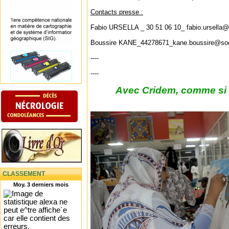
Contacts presse :
Fabio URSELLA _ 30 51 06 10_ fabio.ursell
Boussire KANE_44278671_kane.boussire@so
----
----
Avec Cridem, comme si v
CLASSEMENT
Moy. 3 derniers mois