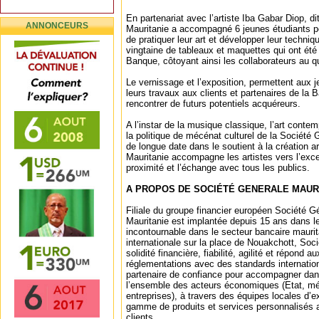
En partenariat avec l’artiste Iba Gabar Diop, di
ANNONCEURS
Mauritanie a accompagné 6 jeunes étudiants pei
de pratiquer leur art et développer leur techniq
vingtaine de tableaux et maquettes qui ont ét
Banque, côtoyant ainsi les collaborateurs au qu
Le vernissage et l’exposition, permettent aux j
leurs travaux aux clients et partenaires de la
rencontrer de futurs potentiels acquéreurs.
A l’instar de la musique classique, l’art conte
la politique de mécénat culturel de la Société
de longue date dans le soutient à la création a
Mauritanie accompagne les artistes vers l’excel
proximité et l’échange avec tous les publics.
A PROPOS DE SOCIÉTÉ GENERALE MAUR
Filiale du groupe financier européen Société G
Mauritanie est implantée depuis 15 ans dans l
incontournable dans le secteur bancaire mauri
internationale sur la place de Nouakchott, Soci
solidité financière, fiabilité, agilité et répond 
réglementations avec des standards internatio
partenaire de confiance pour accompagner dan
l’ensemble des acteurs économiques (Etat, mé
entreprises), à travers des équipes locales d’e
gamme de produits et services personnalisé
clients.