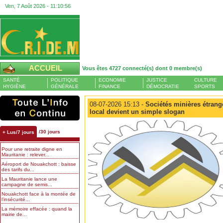
Ven, 7 Août 2026 -
11:10:57
ACCUEIL
Vous êtes 4727 connecté(s) dont 0 membre(s)
SANTÉ
POLITIQUE
ECONOMIE
JUSTICE
CULTURE
HYGIÈNE
GÉNÉRALE
FINANCE
DÉMOCRATIE
SPORTS
08-07-2026 15:13 -
Sociétés minières étrang
local devient un simple slogan
/30 jours
+ Lus/7 jours
Pour une retraite digne en
Mauritanie : relever...
Aéroport de Nouakchott : baisse
des tarifs du...
La Mauritanie lance une
campagne de semis...
Nouakchott face à la montée de
l’insécurité...
La mémoire effacée : quand la
mairie de...