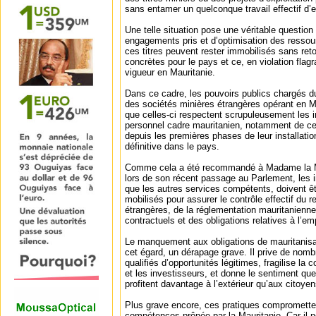
sans entamer un quelconque travail effectif d’e
Une telle situation pose une véritable question
engagements pris et d’optimisation des ressou
ces titres peuvent rester immobilisés sans r
concrètes pour le pays et ce, en violation flag
vigueur en Mauritanie.
Dans ce cadre, les pouvoirs publics chargés du
des sociétés minières étrangères opérant en Ma
que celles-ci respectent scrupuleusement les in
personnel cadre mauritanien, notamment de c
depuis les premières phases de leur installatio
définitive dans le pays.
Comme cela a été recommandé à Madame la Mi
lors de son récent passage au Parlement, les i
que les autres services compétents, doivent êt
mobilisés pour assurer le contrôle effectif du r
étrangères, de la réglementation mauritanienn
contractuels et des obligations relatives à l’emp
Le manquement aux obligations de mauritanisat
cet égard, un dérapage grave. Il prive de nom
qualifiés d’opportunités légitimes, fragilise la 
et les investisseurs, et donne le sentiment que
profitent davantage à l’extérieur qu’aux citoye
Plus grave encore, ces pratiques compromettent
compétences prônée par la Mauritanie. Car il ne