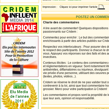
Impression :
Cliquez ici pour imprimer l'article
POSTEZ UN COMMEN
Charte des commentaires
A lire avant de commenter! Quelques dispositions
passionnants sur Cridem :
Commentez pour enrichir : Le but des commentair
enrichissants à partir des articles publiés sur Cri
Respectez vos interlocuteurs : Pour assurer des d
le respect des participants. Donnez à chacun le d
vous. Appuyez vos réponses sur des faits et des 
invectives.
Contenus illicites : Le contenu des commentaires n
et réglementations en vigueur. Sont notamment illi
antisémites, diffamatoires ou injurieux, divulguant
vie privée d'une personne, utilisant des oeuvres p
(textes, photos, vidéos...).
Cridem se réserve le droit de ne pas valider tout
contrevenir à la loi, ainsi que tout commentaire h
grossier. Merci pour votre participation à Cridem!
Les commentaires et propos sont la propriété de l
que leur avis, opinion et responsabilité.