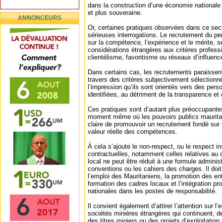
dans la construction d’une économie nationale
et plus souveraine.
ANNONCEURS
Or, certaines pratiques observées dans ce sect
sérieuses interrogations. Le recrutement du per
sur la compétence, l’expérience et le mérite, s
considérations étrangères aux critères professi
clientélisme, favoritisme ou réseaux d’influenc
Dans certains cas, les recrutements paraissen
travers des critères subjectivement sélectionn
l’impression qu’ils sont orientés vers des per
identifiées, au détriment de la transparence et
Ces pratiques sont d’autant plus préoccupantes
moment même où les pouvoirs publics mauritan
claire de promouvoir un recrutement fondé sur l
valeur réelle des compétences.
À cela s’ajoute le non-respect, ou le respect in
contractuelles, notamment celles relatives au 
local ne peut être réduit à une formule administ
conventions ou les cahiers des charges. Il doi
l’emploi des Mauritaniens, la promotion des ent
formation des cadres locaux et l’intégration 
nationales dans les postes de responsabilité.
Il convient également d’attirer l’attention sur l
sociétés minières étrangères qui continuent, d
des titres miniers ou des projets d’exploitatio