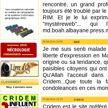
rencontré, un grand prof
toujours été troublé par 
RIM. Et je le lui exprim
"mystèreweb"... qu
md.boah.albayane.press.
28-09-2014 20:55
bleil
Je me suis senti malade a
liberte d'expression en Ma
origine ou sa tendance, 
paisibles citoyens qui on
Qu'Allah l'acceuil dan
Cridem...Que toute la 
CLASSEMENT
condoleances en ces momen
Moy. 3 derniers mois
27-08-2014 13:25
craicra
Cridem est le site préfé