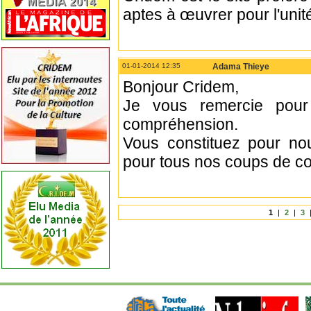
aptes à œuvrer pour l'unit
01-01-2014 12:35
Adama Thieye
Bonjour Cridem,
Je vous remercie pour 
compréhension.
Vous constituez pour no
pour tous nos coups de cœu
1
|
2
|
3