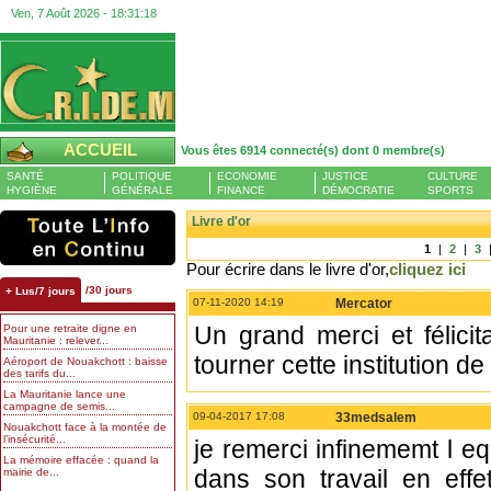
Ven, 7 Août 2026 -
18:31:18
ACCUEIL
Vous êtes 6914 connecté(s) dont 0 membre(s)
SANTÉ
POLITIQUE
ECONOMIE
JUSTICE
CULTURE
HYGIÈNE
GÉNÉRALE
FINANCE
DÉMOCRATIE
SPORTS
Livre d'or
1
|
2
|
3
Pour écrire dans le livre d'or,
cliquez ici
/30 jours
+ Lus/7 jours
07-11-2020 14:19
Mercator
Un grand merci et félici
Pour une retraite digne en
Mauritanie : relever...
tourner cette institution 
Aéroport de Nouakchott : baisse
des tarifs du...
La Mauritanie lance une
campagne de semis...
09-04-2017 17:08
33medsalem
Nouakchott face à la montée de
l’insécurité...
je remerci infinememt l 
La mémoire effacée : quand la
dans son travail en effe
mairie de...