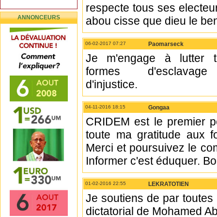
respecte tous ses electe
ANNONCEURS
abou cisse que dieu le be
06-02-2017 07:27
Paomarseck
Je m'engage à lutter t
formes d'esclavag
d'injustice.
04-11-2016 18:15
Gongaa
CRIDEM est le premier por
toute ma gratitude aux fo
Merci et poursuivez le co
Informer c'est éduquer. Bo
01-02-2016 22:55
LEKRATOTIEN
Je soutiens de par toutes 
dictatorial de Mohamed Abde