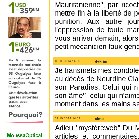
Mauritanienne'', par rico
mettre fin à la liberté de 
punition. Aux autre jour
l'oppression de toute man
vous arriver demain, alors
petit mécanicien faux géné
18-11-2014 14:35
dykrim
Je transmets mes condoléa
au décès de Nourdine Clau
son Paradies. Celui qui n
son âme’’, celui qui n’aim
moment dans les mains se
02-10-2014 14:31
simo
Adieu "mystèreweb" Du Mar
articles et commentaires