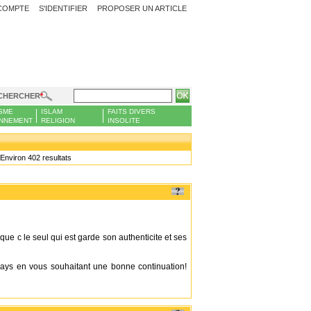
COMPTE
S'IDENTIFIER
PROPOSER UN ARTICLE
CHERCHER
SME
ISLAM
FAITS DIVERS
NNEMENT
RELIGION
INSOLITE
Environ 402 resultats
ue c le seul qui est garde son authenticite et ses
u pays en vous souhaitant une bonne continuation!