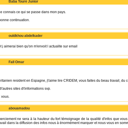
Baba Touré Junior
e connais ce qui se passe dans mon pays.
bonne continuation.
ouldkhou abdelkader
t j aimerai bien qu'on m'envoit l actualite sur email
Fall Omar
itanien resident en Espagne, j\'aime lire CRIDEM, vous faites du beau travail, du 
\'autres sites d\'informations svp.
 vous.
abouamadou
rciement ne sera à la hauteur du fort témoignage de la qualité d'infos que vous
travail dans la diffusion des infos nous à énormément marquer et nous vous en som