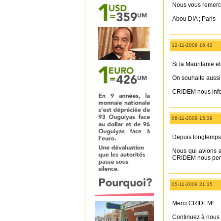
Nous vous remerc
Abou DIA ; Paris
12-11-2009 16:42
Si la Mauritanie 
On souhaite aussi
CRIDEM nous infor
06-11-2009 15:39
Depuis longtemps j
Nous qui avions 
CRIDEM nous perme
05-11-2009 21:35
Merci CRIDEM!
Continuez à nous 