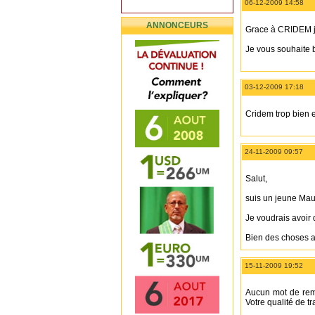
06-12-2009 14:58
ANNONCEURS
Grace à CRIDEM j
Je vous souhaite 
03-12-2009 17:18
Cridem trop bien e
24-11-2009 09:57
Salut,
suis un jeune Maur
Je voudrais avoir d
Bien des choses a
15-11-2009 19:52
Aucun mot de reme
Votre qualité de 