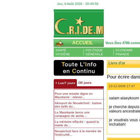
Jeu, 6 Août 2026 -
20:49:57
ACCUEIL
Vous êtes 4786 conn
SANTÉ
POLITIQUE
ECONOMIE
HYGIÈNE
GÉNÉRALE
FINANCE
Livre d'or
Pour écrire dans 
/30 jours
+ Lus/7 jours
13-12-2009 17:47
Pour une retraite digne en
Mauritanie : relever...
salam alaeykoum 
Aéroport de Nouakchott : baisse
des tarifs du...
je cherche depuis 
valeurs ancestrale
La Mauritanie lance une
campagne de semis...
je voudrais vous 
La mémoire effacée : quand la
inchallah!
mairie de...
Nouakchott face à la montée de
l’insécurité...