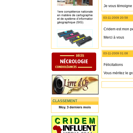
Je vous témoigne m
03-11-2009 20:58
Cridem est mon pe
Merci à vous
03-11-2009 01:08
Félicitations
Vous méritez le g
CLASSEMENT
Moy. 3 derniers mois