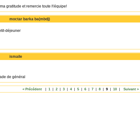
a gratitude et remercie toute l\'équipe!
moctar barka ba(mbdj)
tit-déjeuner
ismaile
rade de général
< Précédent
|
1
|
2
|
3
|
4
|
5
|
6
|
7
|
8
|
9
|
10
|
Suivant >