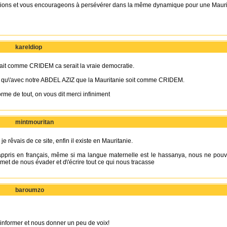
ions et vous encourageons à persévérer dans la même dynamique pour une Maurit
kareldiop
etait comme CRIDEM ca serait la vraie democratie.
 qu\'avec notre ABDEL AZIZ que la Mauritanie soit comme CRIDEM.
me de tout, on vous dit merci infiniment
mintmouritan
e rêvais de ce site, enfin il existe en Mauritanie.
appris en français, même si ma langue maternelle est le hassanya, nous ne pou
t de nous évader et d\'écrire tout ce qui nous tracasse
baroumzo
informer et nous donner un peu de voix!