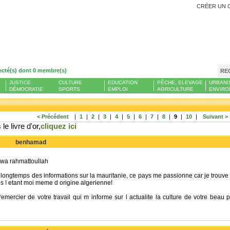
CRÉER UN 
ecté(s) dont 0 membre(s)
RE
JUSTICE
CULTURE
EDUCATION
PÊCHE, ELEVAGE
URBANI
DÉMOCRATIE
SPORTS
EMPLOI
AGRICULTURE
ENVIRO
< Précédent
|
1
|
2
|
3
|
4
|
5
|
6
|
7
|
8
|
9
|
10
|
Suivant >
le livre d'or,
cliquez ici
benhamad
wa rahmattoullah
longtemps des informations sur la mauritanie, ce pays me passionne car je trouve q
s ! etant moi meme d origine algerienne!
remercier de votre travail qui m informe sur l actualite la culture de votre bea