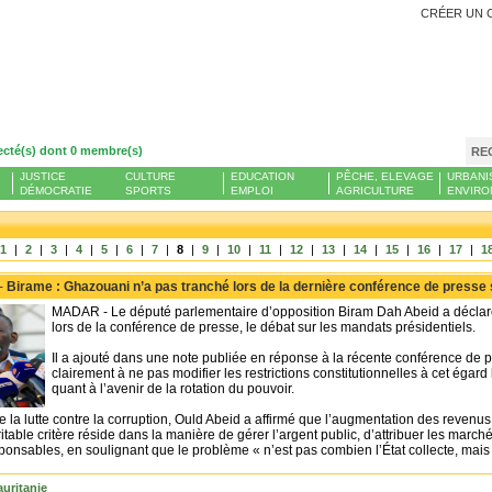
CRÉER UN 
ecté(s) dont 0 membre(s)
RE
JUSTICE
CULTURE
EDUCATION
PÊCHE, ELEVAGE
URBANI
DÉMOCRATIE
SPORTS
EMPLOI
AGRICULTURE
ENVIRO
1
|
2
|
3
|
4
|
5
|
6
|
7
|
8
|
9
|
10
|
11
|
12
|
13
|
14
|
15
|
16
|
17
|
1
 -
Birame : Ghazouani n’a pas tranché lors de la dernière conférence de presse
MADAR - Le député parlementaire d’opposition Biram Dah Abeid a déclaré
lors de la conférence de presse, le débat sur les mandats présidentiels.
Il a ajouté dans une note publiée en réponse à la récente conférence de
clairement à ne pas modifier les restrictions constitutionnelles à cet égard
quant à l’avenir de la rotation du pouvoir.
 la lutte contre la corruption, Ould Abeid a affirmé que l’augmentation des revenus
ritable critère réside dans la manière de gérer l’argent public, d’attribuer les marché
onsables, en soulignant que le problème « n’est pas combien l’État collecte, mais 
uritanie