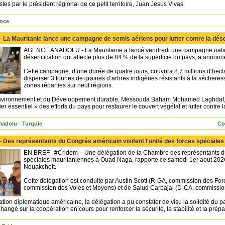
stes par le président régional de ce petit territoire, Juan Jesus Vivas.
nce
 -
La Mauritanie lance une campagne de semis aériens pour lutter contre la déser
AGENCE ANADOLU - La Mauritanie a lancé vendredi une campagne national
désertification qui affecte plus de 84 % de la superficie du pays, a annon
Cette campagne, d’une durée de quatre jours, couvrira 8,7 millions d’hecta
disperser 3 tonnes de graines d’arbres indigènes résistants à la sécher
zones réparties sur neuf régions.
Environnement et du Développement durable, Messouda Baham Mohamed Laghdaf, a d
lier essentiel » des efforts du pays pour restaurer le couvert végétal et lutter contre l
adolu - Turquie
Co
 -
Des représentants du Congrès américain visitent l'unité des forces spécial
EN BREF | #Cridem – Une délégation de la Chambre des représentants du C
spéciales mauritaniennes à Ouad Naga, rapporte ce samedi 1er aout 202
Nouakchott.
Cette délégation est conduite par Austin Scott (R-GA, commission des Fo
commission des Voies et Moyens) et de Salud Carbajal (D-CA, commissio
tion diplomatique américaine, la délégation a pu constater de visu la solidité du par
changé sur la coopération en cours pour renforcer la sécurité, la stabilité et la prép