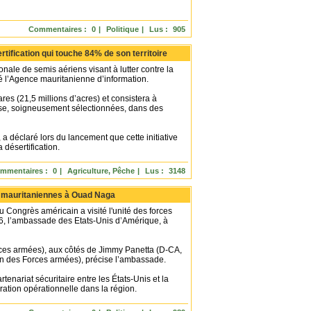
Commentaires :
0
|
Politique
|
Lus :
905
tification qui touche 84% de son territoire
e de semis aériens visant à lutter contre la
cé l’Agence mauritanienne d’information.
res (21,5 millions d’acres) et consistera à
esse, soigneusement sélectionnées, dans des
éclaré lors du lancement que cette initiative
a désertification.
mmentaires :
0
|
Agriculture, Pêche
|
Lus :
3148
es mauritaniennes à Ouad Naga
ongrès américain a visité l'unité des forces
6, l’ambassade des Etats-Unis d’Amérique, à
rces armées), aux côtés de Jimmy Panetta (D-CA,
n des Forces armées), précise l’ambassade.
tenariat sécuritaire entre les États-Unis et la
aration opérationnelle dans la région.