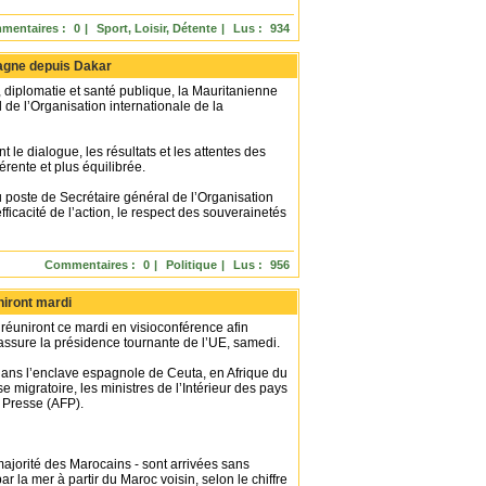
mentaires :
0
|
Sport, Loisir, Détente
|
Lus :
934
agne depuis Dakar
diplomatie et santé publique, la Mauritanienne
de l’Organisation internationale de la
t le dialogue, les résultats et les attentes des
rente et plus équilibrée.
 poste de Secrétaire général de l’Organisation
fficacité de l’action, le respect des souverainetés
Commentaires :
0
|
Politique
|
Lus :
956
niront mardi
 réuniront ce mardi en visioconférence afin
assure la présidence tournante de l’UE, samedi.
 dans l’enclave espagnole de Ceuta, en Afrique du
e migratoire, les ministres de l’Intérieur des pays
 Presse (AFP).
jorité des Marocains - sont arrivées sans
r la mer à partir du Maroc voisin, selon le chiffre