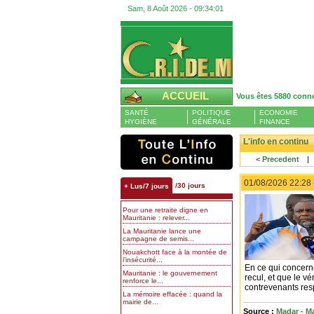
Sam, 8 Août 2026 -
09:34:02
ACCUEIL
Vous êtes 5880 conn
SANTÉ
POLITIQUE
ECONOMIE
HYGIÈNE
GÉNÉRALE
FINANCE
L'info en continu
< Precedent
|
01/08/2026 22:28
/30 jours
+ Lus/7 jours
Pour une retraite digne en
Mauritanie : relever...
La Mauritanie lance une
campagne de semis...
Nouakchott face à la montée de
l’insécurité...
En ce qui concerne
Mauritanie : le gouvernement
recul, et que le vé
renforce le...
contrevenants resp
La mémoire effacée : quand la
mairie de...
Source :
Madar - Ma