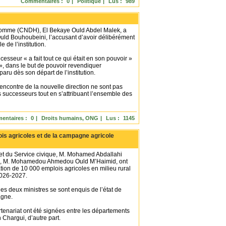
Commentaires :
0
|
Politique
|
Lus :
989
’homme (CNDH), El Bekaye Ould Abdel Malek, a
ld Bouhoubeini, l’accusant d’avoir délibérément
 de l’institution.
seur « a fait tout ce qui était en son pouvoir »
», dans le but de pouvoir revendiquer
sparu dès son départ de l’institution.
ncontre de la nouvelle direction ne sont pas
 successeurs tout en s’attribuant l’ensemble des
entaires :
0
|
Droits humains, ONG
|
Lus :
1145
is agricoles et de la campagne agricole
s et du Service civique, M. Mohamed Abdallahi
taire, M. Mohamedou Ahmedou Ould M’Haimid, ont
on de 10 000 emplois agricoles en milieu rural
2026-2027.
es deux ministres se sont enquis de l’état de
agne.
tenariat ont été signées entre les départements
 Chargui, d’autre part.