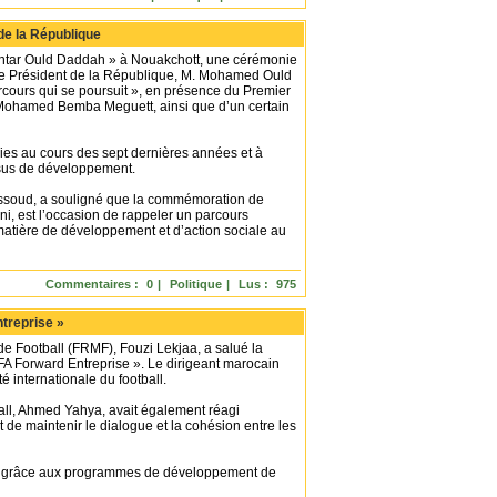
de la République
Mokhtar Ould Daddah » à Nouakchott, une cérémonie
e le Président de la République, M. Mohamed Ould
rcours qui se poursuit », en présence du Premier
. Mohamed Bemba Meguett, ainsi que d’un certain
lies au cours des sept dernières années et à
essus de développement.
Messoud, a souligné que la commémoration de
i, est l’occasion de rappeler un parcours
n matière de développement et d’action sociale au
Commentaires :
0
|
Politique
|
Lus :
975
ntreprise »
 Football (FRMF), Fouzi Lekjaa, a salué la
FIFA Forward Entreprise ». Le dirigeant marocain
 internationale du football.
all, Ahmed Yahya, avait également réagi
t de maintenir le dialogue et la cohésion entre les
ées grâce aux programmes de développement de