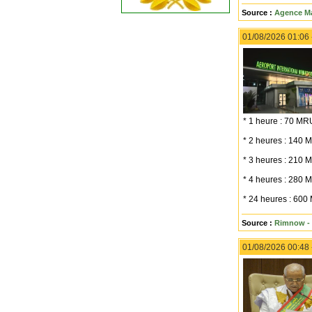
Source :
Agence Ma
01/08/2026 01:06
* 1 heure : 70 MR
* 2 heures : 140
* 3 heures : 210
* 4 heures : 280
* 24 heures : 60
Source :
Rimnow - 
01/08/2026 00:48