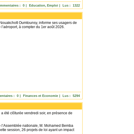
mmentaires :
0
|
Education, Emploi
|
Lus :
1322
de Nouakchott Oumtounsy, informe ses usagers de
de l’aéroport, à compter du 1er août 2026.
ntaires :
0
|
Finances et Economie
|
Lus :
5294
a été clôturée vendredi soir, en présence de
 de l’Assemblée nationale, M. Mohamed Bemba
cette session, 26 projets de loi ayant un impact