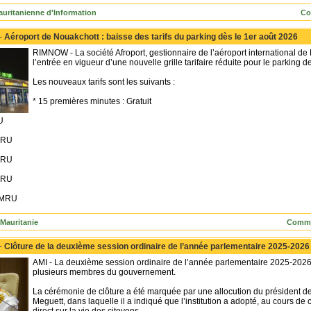
uritanienne d'Information
Co
 -
Aéroport de Nouakchott : baisse des tarifs du parking dès le 1er août 2026
RIMNOW - La société Afroport, gestionnaire de l’aéroport international 
l’entrée en vigueur d’une nouvelle grille tarifaire réduite pour le parking 
Les nouveaux tarifs sont les suivants :
* 15 premières minutes : Gratuit
U
 MRU
 MRU
 MRU
0 MRU
Mauritanie
Comme
 -
Clôture de la deuxième session ordinaire de l’année parlementaire 2025-2026
AMI - La deuxième session ordinaire de l’année parlementaire 2025-2026 
plusieurs membres du gouvernement.
La cérémonie de clôture a été marquée par une allocution du président
Meguett, dans laquelle il a indiqué que l’institution a adopté, au cours de 