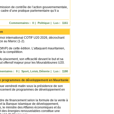
 mission de contrôle de l’action gouvernementale,
adre d’une pratique parlementaire qu’il a
Commentaires :
0
|
Politique
|
Lus :
1161
en
ournoi international COTIF U20 2026, décrochant
ace au Maroc (1-2).
 (MVP) de cette édition. L’attaquant mauritanien,
de la compétition.
 du placement, son efficacité devant le but et sa
out offensif majeur pour les Mourabitounes U20.
entaires :
0
|
Sport, Loisir, Détente
|
Lus :
1180
t de programmes de développement en Mauritanie
nue vendredi matin sous la présidence de son
financement de programmes de développement en
cadre de financement selon la formule de la vente à
e et la Banque islamique de développement,
s, le ministre des Affaires économiques et du
 des énergies renouvelables constitue une