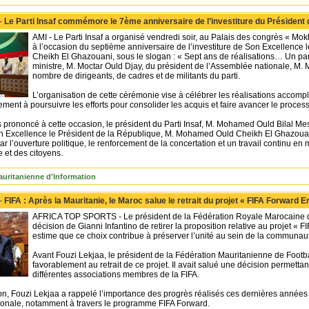
 -
Le Parti Insaf commémore le 7ème anniversaire de l’investiture du Président 
AMI - Le Parti Insaf a organisé vendredi soir, au Palais des congrès « 
à l’occasion du septième anniversaire de l’investiture de Son Excellenc
Cheikh El Ghazouani, sous le slogan : « Sept ans de réalisations… Un pa
ministre, M. Moctar Ould Djay, du président de l’Assemblée nationale, M
nombre de dirigeants, de cadres et de militants du parti.
L’organisation de cette cérémonie vise à célébrer les réalisations accomp
ement à poursuivre les efforts pour consolider les acquis et faire avancer le proc
 prononcé à cette occasion, le président du Parti Insaf, M. Mohamed Ould Bilal 
Son Excellence le Président de la République, M. Mohamed Ould Cheikh El Ghazouan
r l’ouverture politique, le renforcement de la concertation et un travail continu e
e et des citoyens.
uritanienne d'Information
 -
FIFA : Après la Mauritanie, le Maroc salue le retrait du projet « FIFA Forward E
AFRICA TOP SPORTS - Le président de la Fédération Royale Marocaine de
décision de Gianni Infantino de retirer la proposition relative au projet « 
estime que ce choix contribue à préserver l’unité au sein de la communauté
Avant Fouzi Lekjaa, le président de la Fédération Mauritanienne de Footb
favorablement au retrait de ce projet. Il avait salué une décision permettan
différentes associations membres de la FIFA.
on, Fouzi Lekjaa a rappelé l’importance des progrès réalisés ces dernières ann
ationale, notamment à travers le programme FIFA Forward.