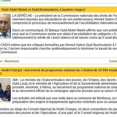
 Cridem
 -
Ould Abdel Malek et Ould Bouhoubeini, à boulets rouges!
LA DÉPÊCHE - Le président de la Commission nationale des droits de l
vivement répondu aux déclarations de son prédécesseur, Ahmed Salem Ou
compromis le processus de renouvellement de l’accréditation internationale
Dans un communiqué, El Bekaye Ould Abdel Malek affirme que son prédéces
pour que la Commission perde son statut d’accréditation de catégorie « A 
ultérieurement le mérite de l’avoir obtenu et de laisser croire qu’il avait di
a CNDH estime que les critiques formulées par Ahmed Salem Ould Bouhoubeini à l’e
n lui, l’ancien responsable cherche systématiquement à minimiser le travail de ses
a Commission.
e - Mauritanie
Comm
 -
Hodh Chargui : lancement du programme national de création de 10 000 emplo
27
AMI - Le ministre de l’Autonomisation des jeunes, de l’Emploi, des Sport
Ould Louly, et le ministre de l’Agriculture et de la Souveraineté alimen
procédé, vendredi, à Néma, au lancement du programme national de créati
et au lancement officiel de la campagne agricole pluviale pour la saison 
Les activités ont débuté par une visite dans la commune de Beiribava, où l
préparation des engins et équipements agricoles mobilisés pour la camp
rsuivies au siège du Conseil régional du Hodh Chargui, où deux conventions de par
omisation des jeunes et de l’Agriculture, d’une part, et le Conseil régional du Hodh