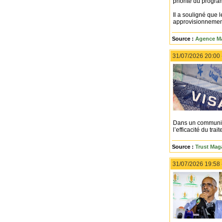
priorité du progr
Il a souligné que 
approvisionnement 
Source :
Agence Ma
31/07/2026 20:00
Dans un communiqu
l’efficacité du tra
Source :
Trust Maga
31/07/2026 19:58