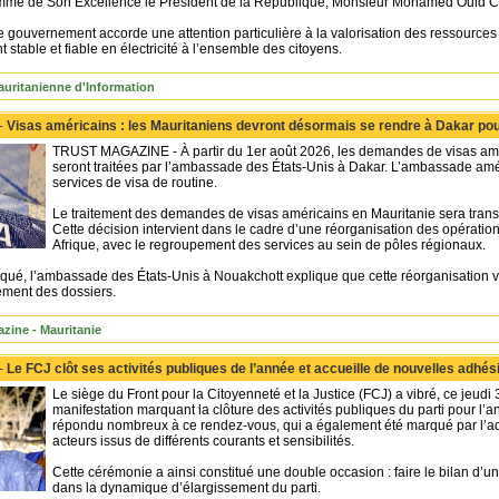
amme de Son Excellence le Président de la République, Monsieur Mohamed Ould C
le gouvernement accorde une attention particulière à la valorisation des ressource
stable et fiable en électricité à l’ensemble des citoyens.
uritanienne d'Information
 -
Visas américains : les Mauritaniens devront désormais se rendre à Dakar p
TRUST MAGAZINE - À partir du 1er août 2026, les demandes de visas amér
seront traitées par l’ambassade des États-Unis à Dakar. L’ambassade am
services de visa de routine.
Le traitement des demandes de visas américains en Mauritanie sera trans
Cette décision intervient dans le cadre d’une réorganisation des opérati
Afrique, avec le regroupement des services au sein de pôles régionaux.
é, l’ambassade des États-Unis à Nouakchott explique que cette réorganisation vise
itement des dossiers.
zine - Mauritanie
 -
Le FCJ clôt ses activités publiques de l’année et accueille de nouvelles adh
Le siège du Front pour la Citoyenneté et la Justice (FCJ) a vibré, ce jeudi 
manifestation marquant la clôture des activités publiques du parti pour l’an
répondu nombreux à ce rendez-vous, qui a également été marqué par l’adhé
acteurs issus de différents courants et sensibilités.
Cette cérémonie a ainsi constitué une double occasion : faire le bilan d’u
dans la dynamique d’élargissement du parti.