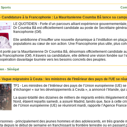
p Sports
Com
 -
Candidature à la Francophonie : La Mauritanienne Coumba Bâ lance sa camp
LE QUOTIDIEN - Forte d’un parcours alliant expérience gouvernementale, 
Dr Coumba Bâ est officiellement candidate au poste de Secrétaire général 
francophonie (Oif).
Elle ambitionne d’insuffler une nouvelle dynamique à l’institution en plaçan
populations au cœur de son action. Une Francophonie plus utile, plus cohé
t porté par la Mauritanienne Dr Coumba Bâ, désormais officiellement candidate au
la Francophonie (Oif). A travers sa candidature, elle défend une vision fondée sur l’e
coopération davantage tournée vers les besoins concrets des peuples.
ien - Sénégal
 -
Vague migratoire à Ceuta : les ministres de l'Intérieur des pays de l'UE se réu
TF1 - Les ministres de l’Intérieur des pays de l’Union européenne (UE) se
d’échanger « sur les développements à Ceuta », a annoncé l’Irlande, qui 
La quasi-totalité des dizaines de milliers de migrants entrés illégalement
Nord, étaient repartis samedi, a assuré Madrid, tandis que, face à cette cris
de l’Union européenne (UE) se réuniront mardi, rapporte l’Agence France
rsonnes - principalement des jeunes hommes et des adolescents, en très grande ma
ta depuis le début de semaine en franchissant la frontière terrestre ou en passant pa