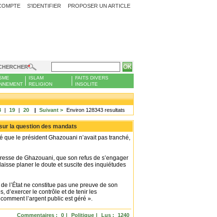
COMPTE
S'IDENTIFIER
PROPOSER UN ARTICLE
CHERCHER
SME
ISLAM
FAITS DIVERS
NNEMENT
RELIGION
INSOLITE
8
|
19
|
20
|
Suivant >
Environ 128343 resultats
 sur la question des mandats
 que le président Ghazouani n’avait pas tranché,
 presse de Ghazouani, que son refus de s’engager
 laisse planer le doute et suscite des inquiétudes
 de l’État ne constitue pas une preuve de son
s, d’exercer le contrôle et de tenir les
comment l’argent public est géré ».
Commentaires :
0
|
Politique
|
Lus :
1240