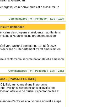
heikh El Ghazouani.
s énergétiques renouvelables afin d’assurer un
Commentaires :
0
|
Politique
|
Lus :
1175
our leurs demandes
icains des citoyens et résidents mauritaniens
éricaine à Nouakchott ne proposera plus de
féré vers Dakar à compter du 1er août 2026.
ons de visas du Département d’État américain en
 à renforcer la sécurité nationale et à améliorer
Commentaires :
0
|
Politique
|
Lus :
2382
ésions - [Photo/REPORTAGE]
30 juillet, au rythme d’une importante
née. Militants, sympathisants et invités ont
sion officielle de plusieurs personnalités et
ne année d’activités et ouvrir une nouvelle étape