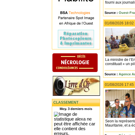
fourni aux journali
Source :
Ouest-Fra
01/08/2026 18:02
La ministre de l’
constituait « un pi
Source :
Agence An
01/08/2026 17:45
CLASSEMENT
Moy. 3 derniers mois
Seon la représenta
Mauritanie, et a é