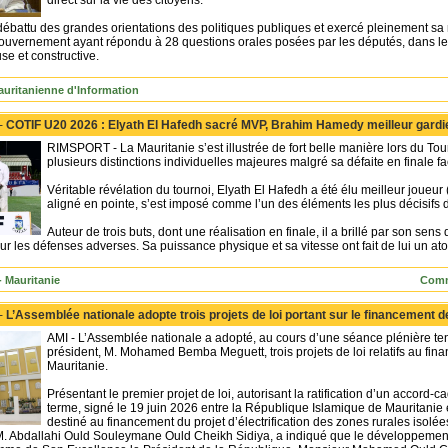
direct sur la vie des citoyens.
débattu des grandes orientations des politiques publiques et exercé pleinement sa
uvernement ayant répondu à 28 questions orales posées par les députés, dans le c
se et constructive.
uritanienne d'Information
 -
COTIF U20 2026 : Elyath El Hafedh sacré MVP, Brahim Hamedy meilleur gardi
RIMSPORT - La Mauritanie s’est illustrée de fort belle manière lors du T
plusieurs distinctions individuelles majeures malgré sa défaite en finale f
Véritable révélation du tournoi, Elyath El Hafedh a été élu meilleur joueur
aligné en pointe, s’est imposé comme l’un des éléments les plus décisifs 
Auteur de trois buts, dont une réalisation en finale, il a brillé par son sens
ur les défenses adverses. Sa puissance physique et sa vitesse ont fait de lui un at
- Mauritanie
Comm
 -
L’Assemblée nationale adopte trois projets de loi portant sur le financemen
AMI - L’Assemblée nationale a adopté, au cours d’une séance plénière te
président, M. Mohamed Bemba Meguett, trois projets de loi relatifs au 
Mauritanie.
Présentant le premier projet de loi, autorisant la ratification d’un accord-
terme, signé le 19 juin 2026 entre la République Islamique de Mauritani
destiné au financement du projet d’électrification des zones rurales isolée
 Abdallahi Ould Souleymane Ould Cheikh Sidiya, a indiqué que le développement