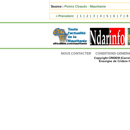
Source :
Points Chauds - Mauritanie
< Precedent
|
1
|
2
|
3
|
4
|
5
|
6
|
7
|
8
NOUS CONTACTER
CONDITIONS GENERAL
Copyright
CRIDEM (Carref
Enseigne de Cridem C