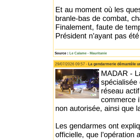
Et au moment où les ques
branle-bas de combat, cha
Finalement, faute de temps
Président n’ayant pas été
Source :
Le Calame - Mauritanie
29/07/2026 09:57 -
La gendarmerie démantèle un 
MADAR - La 
spécialisée
réseau actif
commerce ill
non autorisée, ainsi que l
Les gendarmes ont expliq
officielle, que l’opération