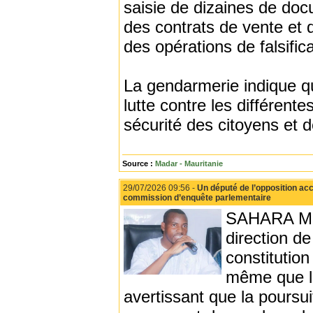
saisie de dizaines de docu
des contrats de vente et 
des opérations de falsific
La gendarmerie indique qu
lutte contre les différente
sécurité des citoyens et d
Source :
Madar - Mauritanie
29/07/2026 09:56 -
Un député de l’opposition acc
commission d’enquête parlementaire
SAHARA MED
direction d
constitutio
même que le
avertissant que la poursui