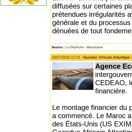
diffusées sur certaines p
prétendues irrégularités 
générale et du processus é
dénuées de tout fondemen
Source :
La Dépêche - Mauritanie
29/07/2026 12:33 -
Gazoduc Africain Atlantique :
Agence Ec
intergouver
CEDEAO, le 
financière.
Le montage financier du pl
a commencé. Le Maroc a 
des États-Unis (US EXIM 