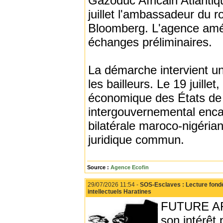
Gazoduc Africain Atlantiqu
juillet l'ambassadeur du 
Bloomberg. L'agence améri
échanges préliminaires.
La démarche intervient un
les bailleurs. Le 19 juill
économique des États de 
intergouvernemental encadr
bilatérale maroco-nigéri
juridique commun.
Source :
Agence Ecofin
29/07/2026 11:54 -
SOS-Esclaves : Lecture fondée
intellectuels Haratines
FUTURE AFR
son intérêt 