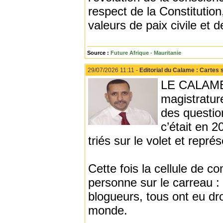
respect de la Constitution
valeurs de paix civile et
Source :
Future Afrique - Mauritanie
29/07/2026 11:11 -
Editorial du Calame : Cartes 
LE CALAME -
magistratur
des questio
c’était en 2
triés sur le volet et repr
Cette fois la cellule de c
personne sur le carreau : 
blogueurs, tous ont eu dro
monde.