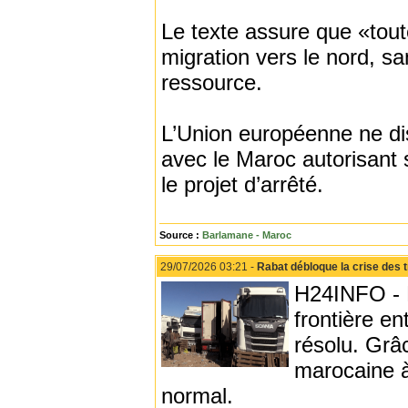
Le texte assure que «toute
migration vers le nord, s
ressource.
L’Union européenne ne dis
avec le Maroc autorisant 
le projet d’arrêté.
Source :
Barlamane - Maroc
29/07/2026 03:21 -
Rabat débloque la crise des 
H24INFO - L
frontière en
résolu. Grâc
marocaine à
normal.