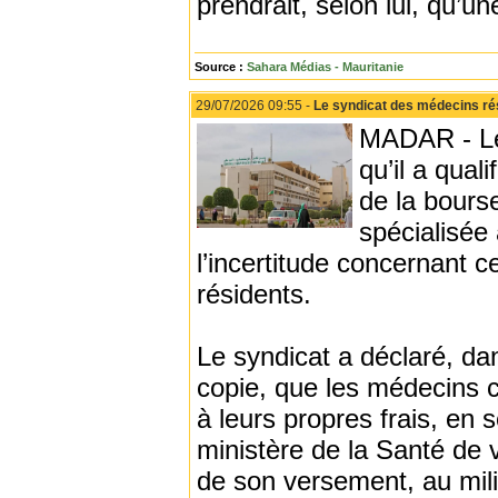
prendrait, selon lui, qu’u
Source :
Sahara Médias - Mauritanie
29/07/2026 09:55 -
Le syndicat des médecins rés
MADAR - Le
qu’il a qual
de la bours
spécialisée 
l’incertitude concernant 
résidents.
Le syndicat a déclaré, d
copie, que les médecins 
à leurs propres frais, en
ministère de la Santé de v
de son versement, au mili