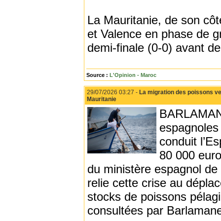
La Mauritanie, de son côté
et Valence en phase de g
demi‑finale (0‑0) avant de
Source :
L'Opinion - Maroc
29/07/2026 03:27 -
La migration des poissons ve
Mauritanie
BARLAMANE 
espagnoles 
conduit l’Es
80 000 euro
du ministère espagnol de l
relie cette crise au dépl
stocks de poissons pélagi
consultées par Barlaman