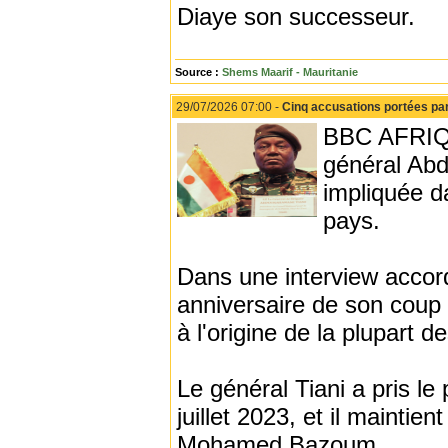
Diaye son successeur.
Source :
Shems Maarif - Mauritanie
29/07/2026 07:00 -
Cinq accusations portées par 
BBC AFRIQUE
général Abd
impliquée da
pays.
Dans une interview accord
anniversaire de son coup d
à l'origine de la plupart 
Le général Tiani a pris le
juillet 2023, et il maintie
Mohamed Bazoum.