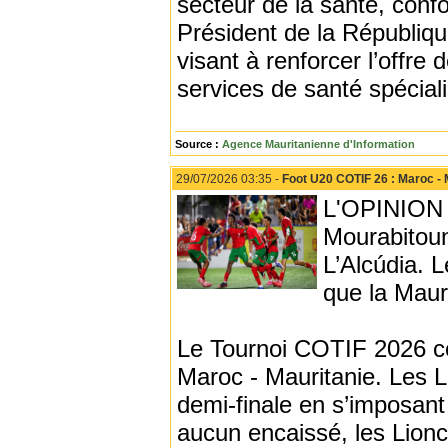
secteur de la santé, conf
Président de la Républi
visant à renforcer l’offre
services de santé spécial
Source :
Agence Mauritanienne d'Information
29/07/2026 03:35 -
Foot U20 COTIF 26 : Maroc - M
L'OPINION -
Mourabitoun
L’Alcúdia. 
que la Mauri
Le Tournoi COTIF 2026 con
Maroc - Mauritanie. Les L
demi‑finale en s’imposant 
aucun encaissé, les Lion