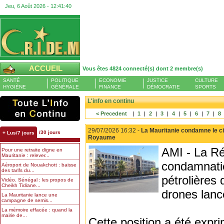
Jeu, 6 Août 2026 -
12:41:41
ACCUEIL
Vous êtes 4824 connecté(s) dont 2 membre(s)
SANTÉ
POLITIQUE
ECONOMIE
JUSTICE
CULTURE
HYGIÈNE
GÉNÉRALE
FINANCE
DÉMOCRATIE
SPORTS
L'info en continu
< Precedent
|
1
|
2
|
3
|
4
|
5
|
6
|
7
|
8
29/07/2026 16:32 -
La Mauritanie condamne le cib
/30 jours
+ Lus/7 jours
Royaume
AMI - La Ré
Pour une retraite digne en
Mauritanie : relever...
condamnatio
Aéroport de Nouakchott : baisse
des tarifs du...
pétrolières
Vidéo. Sénégal : les propos de
Cheikh Tidiane...
drones lancé
La Mauritanie lance une
campagne de semis...
La mémoire effacée : quand la
mairie de...
Cette position a été exp