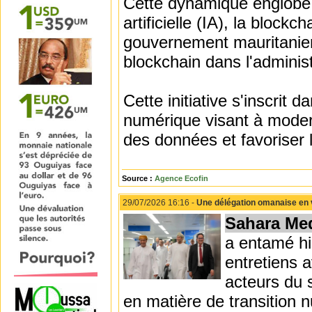
Cette dynamique englobe 
artificielle (IA), la block
gouvernement mauritanien 
blockchain dans l'administ
Cette initiative s'inscrit 
numérique visant à modern
des données et favoriser 
Source :
Agence Ecofin
29/07/2026 16:16 -
Une délégation omanaise en v
Sahara Me
a entamé hi
entretiens 
acteurs du 
en matière de transition n