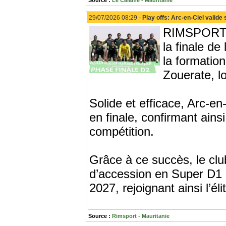
Source :
Le Calame - Mauritanie
29/07/2026 08:29 -
Play offs: Arc-en-Ciel valide s
RIMSPORT - 
la finale de
la formation
Zouerate, l
Solide et efficace, Arc-en-
en finale, confirmant ains
compétition.
Grâce à ce succès, le cl
d’accession en Super D1 
2027, rejoignant ainsi l’él
Source :
Rimsport - Mauritanie