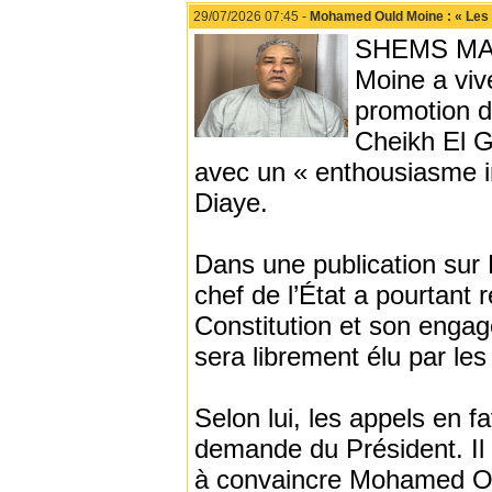
29/07/2026 07:45 -
Mohamed Ould Moine : « Les 
SHEMS MAAR
Moine a viv
promotion 
Cheikh El G
avec un « enthousiasme in
Diaye.
Dans une publication sur
chef de l’État a pourtant 
Constitution et son engag
sera librement élu par le
Selon lui, les appels en 
demande du Président. Il 
à convaincre Mohamed Ou