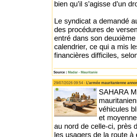
bien qu’il s’agisse d’un dr
Le syndicat a demandé au 
des procédures de verseme
entré dans son deuxième m
calendrier, ce qui a mis 
financières difficiles, selo
Source :
Madar - Mauritanie
29/07/2026 09:54 -
L’armée mauritanienne annonce 
SAHARA MED
mauritanien
véhicules bl
et moyennes
au nord de celle-ci, près 
les usagers de la route à 