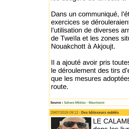
Dans un communiqué, l’ét
exercices se dérouleraient 
l’utilisation de diverses 
de Tweïla et les zones sit
Nouakchott à Akjoujt.
Il a ajouté avoir pris tou
le déroulement des tirs d
que les mesures adoptées 
route.
Source :
Sahara Médias - Mauritanie
29/07/2026 09:12 -
Des bâtisseurs oubliés
LE CALAME -