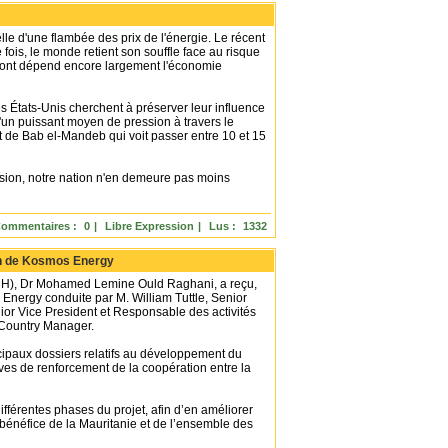
le d'une flambée des prix de l'énergie. Le récent
e fois, le monde retient son souffle face au risque
 dont dépend encore largement l'économie
es États-Unis cherchent à préserver leur influence
'un puissant moyen de pression à travers le
it de Bab el-Mandeb qui voit passer entre 10 et 15
ension, notre nation n'en demeure pas moins
ommentaires :
0
|
Libre Expression
|
Lus :
1332
on de Kosmos Energy
SMH), Dr Mohamed Lemine Ould Raghani, a reçu,
Energy conduite par M. William Tuttle, Senior
or Vice President et Responsable des activités
 Country Manager.
ncipaux dossiers relatifs au développement du
ves de renforcement de la coopération entre la
fférentes phases du projet, afin d’en améliorer
bénéfice de la Mauritanie et de l’ensemble des