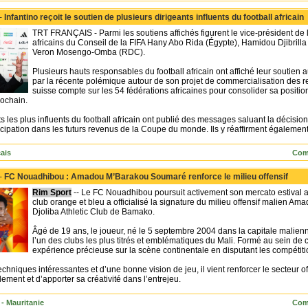
 -
Infantino reçoit le soutien de plusieurs dirigeants influents du football africain
TRT FRANÇAIS - Parmi les soutiens affichés figurent le vice-président de
africains du Conseil de la FIFA Hany Abo Rida (Égypte), Hamidou Djibrilla
Veron Mosengo-Omba (RDC).
Plusieurs hauts responsables du football africain ont affiché leur soutien au
par la récente polémique autour de son projet de commercialisation des 
suisse compte sur les 54 fédérations africaines pour consolider sa position
ochain.
s les plus influents du football africain ont publié des messages saluant la décisio
cipation dans les futurs revenus de la Coupe du monde. Ils y réaffirment également
ais
Com
 -
FC Nouadhibou : Amadou M’Barakou Soumaré renforce le milieu offensif
Rim Sport
-- Le FC Nouadhibou poursuit activement son mercato estival ave
club orange et bleu a officialisé la signature du milieu offensif malien
Djoliba Athletic Club de Bamako.
Âgé de 19 ans, le joueur, né le 5 septembre 2004 dans la capitale malienne
l’un des clubs les plus titrés et emblématiques du Mali. Formé au sein de
expérience précieuse sur la scène continentale en disputant les compétiti
echniques intéressantes et d’une bonne vision de jeu, il vient renforcer le secteur 
ement et d’apporter sa créativité dans l’entrejeu.
- Mauritanie
Com