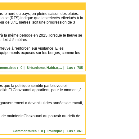
s le nord du pays, en pleine saison des pluies.
laise (RTS) indique que les relevés effectués à la
eur de 3,41 mètres, soit une progression de 3
u’à la même période en 2025, lorsque le fleuve se
e fixé à 5 mètres.
leuve à renforcer leur vigilance. Elles
s équipements exposés sur les berges, comme les
entaires :
0
|
Urbanisme, Habitat,...
|
Lus :
785
es que la politique semble parfois vouloir
ikh El Ghazouani appartient, pour le moment, à
gouvernement a devant lui des années de travail,
lité de maintenir Ghazouani au pouvoir au-delà de
Commentaires :
0
|
Politique
|
Lus :
861