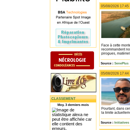
05/08/2026 17:45
Face à cette monté
recommandent nota
pirogues, matériel
Source :
SenePlus
05/08/2026 17:44
CLASSEMENT
Moy. 3 derniers mois
Pourtant, dans cer
la limite actuellem
Source :
Initiative