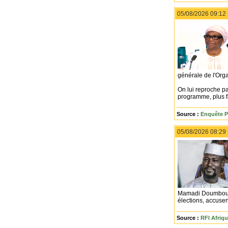
05/08/2026 09:12
générale de l'Orga
On lui reproche pa
programme, plus f
Source :
Enquête P
05/08/2026 08:29
Mamadi Doumbouya,
élections, accusent
Source :
RFI Afriq