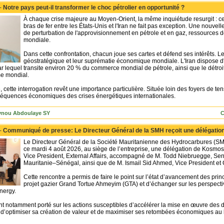
 -
Notre pays peut-il transformer le choc pétrolier en opportunité ?
À chaque crise majeure au Moyen-Orient, la même inquiétude resurgit : cel
bras de fer entre les États-Unis et l'Iran ne fait pas exception. Une nouvell
de perturbation de l'approvisionnement en pétrole et en gaz, ressources
mondiale.
Dans cette confrontation, chacun joue ses cartes et défend ses intérêts. L
géostratégique et leur suprématie économique mondiale. L'Iran dispose d
ar lequel transite environ 20 % du commerce mondial de pétrole, ainsi que le détro
me mondial.
, cette interrogation revêt une importance particulière. Située loin des foyers de t
équences économiques des crises énergétiques internationales.
ynou Abdoulaye SY
C
 -
Communiqué de presse: Le Directeur Général de la SMH reçoit une délégati
Le Directeur Général de la Société Mauritanienne des Hydrocarbures (
ce mardi 4 août 2026, au siège de l’entreprise, une délégation de Kosmos 
Vice President, External Affairs, accompagné de M. Todd Niebruegge, Seni
Mauritanie–Sénégal, ainsi que de M. Ismail Sid Ahmed, Vice President et
Cette rencontre a permis de faire le point sur l’état d’avancement des pri
projet gazier Grand Tortue Ahmeyim (GTA) et d’échanger sur les perspecti
nergy.
t notamment porté sur les actions susceptibles d’accélérer la mise en œuvre des di
 d’optimiser sa création de valeur et de maximiser ses retombées économiques au 