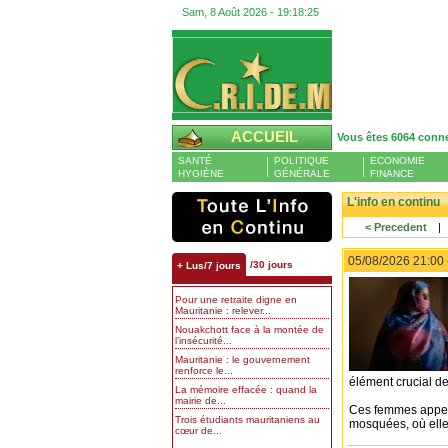
Sam, 8 Août 2026 -
19:18:26
ACCUEIL
Vous êtes 6064 conn
SANTÉ
POLITIQUE
ECONOMIE
HYGIÈNE
GÉNÉRALE
FINANCE
L'info en continu
< Precedent
|
05/08/2026 21:00
/30 jours
+ Lus/7 jours
Pour une retraite digne en
Mauritanie : relever...
Nouakchott face à la montée de
l’insécurité...
Mauritanie : le gouvernement
renforce le...
élément crucial de
La mémoire effacée : quand la
mairie de...
Ces femmes appelée
Trois étudiants mauritaniens au
mosquées, où elle
cœur de...