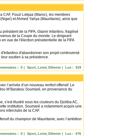
 la CAF, Fouzi Lekjaa (Maroc), les membres
 (Niger) et Ahmed Yahya (Mauritanie), ainsi que
 président de la FIFA, Gianni Infantino, fragilisé
revenus de la Coupe du monde. Le dirigeant
 en vue de l'élection présidentielle de la FIFA
n d'Infantino d'abandonner son projet controversé
 leur soutien à sa présidence.
mentaires :
0
|
Sport, Loisir, Détente
|
Lus :
919
c l’arrivée d’un nouveau renfort offensif. Le
 Amadou M’Barakou Soumaré, en provenance du
, s’est illustré sous les couleurs du Djoliba AC,
 cette institution, Soumaré a notamment acquis une
ons interclubs de la CAF.
offensif du champion de Mauritanie, avec l’ambition
mentaires :
0
|
Sport, Loisir, Détente
|
Lus :
676