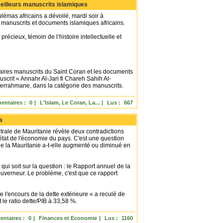
eilleurs manuscrits islamiques
mas africains a dévoilé, mardi soir à
 manuscrits et documents islamiques africains.
récieux, témoin de l’histoire intellectuelle et
aires manuscrits du Saint Coran et les documents
crit « Annahr Al-Jari fi Chareh Sahih Al-
ahmane, dans la catégorie des manuscrits.
ntaires :
0
|
L'Islam, Le Coran, La...
|
Lus :
667
a
ale de Mauritanie révèle deux contradictions
tat de l'économie du pays. C'est une question
e de la Mauritanie a-t-elle augmenté ou diminué en
i soit sur la question : le Rapport annuel de la
uverneur. Le problème, c'est que ce rapport
 l'encours de la dette extérieure « a reculé de
le ratio dette/PIB à 33,58 %.
ntaires :
0
|
Finances et Economie
|
Lus :
1160