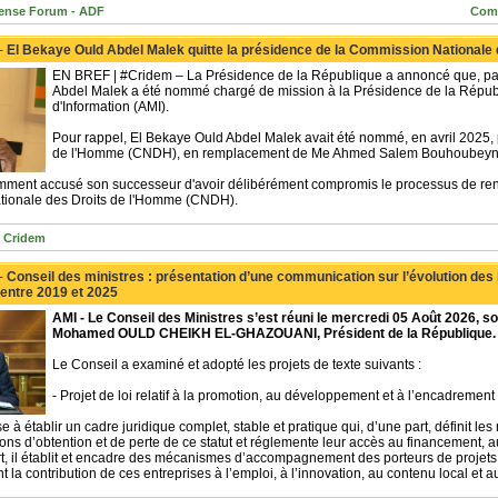
fense Forum - ADF
Comm
 -
El Bekaye Ould Abdel Malek quitte la présidence de la Commission National
EN BREF | #Cridem – La Présidence de la République a annoncé que, par 
Abdel Malek a été nommé chargé de mission à la Présidence de la Répub
d'Information (AMI).
Pour rappel, El Bekaye Ould Abdel Malek avait été nommé, en avril 2025,
de l'Homme (CNDH), en remplacement de Me Ahmed Salem Bouhoubeyn
mment accusé son successeur d'avoir délibérément compromis le processus de reno
tionale des Droits de l'Homme (CNDH).
 Cridem
 -
Conseil des ministres : présentation d’une communication sur l’évolution des 
entre 2019 et 2025
AMI - Le Conseil des Ministres s’est réuni le mercredi 05 Août 2026, 
Mohamed OULD CHEIKH EL-GHAZOUANI, Président de la République.
Le Conseil a examiné et adopté les projets de texte suivants :
‐ Projet de loi relatif à la promotion, au développement et à l’encadremen
ise à établir un cadre juridique complet, stable et pratique qui, d’une part, définit 
ions d’obtention et de perte de ce statut et réglemente leur accès au financement, 
rt, il établit et encadre des mécanismes d’accompagnement des porteurs de projets av
 la contribution de ces entreprises à l’emploi, à l’innovation, au contenu local et a