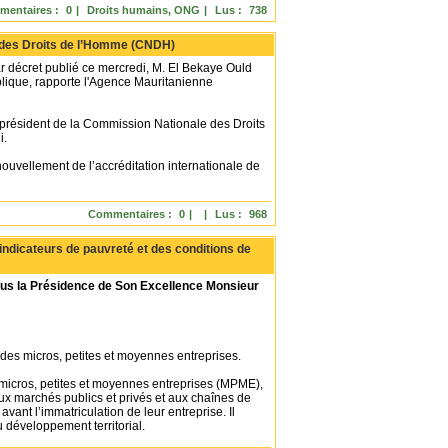
entaires :
0
|
Droits humains, ONG
|
Lus :
738
e des Droits de l’Homme (CNDH)
décret publié ce mercredi, M. El Bekaye Ould
lique, rapporte l'Agence Mauritanienne
 président de la Commission Nationale des Droits
i.
uvellement de l’accréditation internationale de
Commentaires :
0
|
|
Lus :
968
indicateurs de pauvreté et des conditions de
sous la Présidence de Son Excellence Monsieur
t des micros, petites et moyennes entreprises.
les micros, petites et moyennes entreprises (MPME),
aux marchés publics et privés et aux chaînes de
ant l’immatriculation de leur entreprise. Il
u développement territorial.