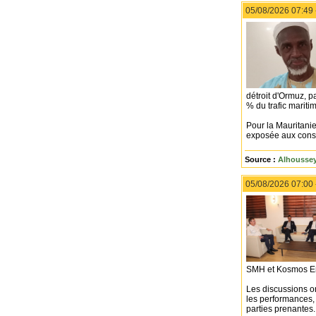
05/08/2026 07:49
détroit d'Ormuz, p
% du trafic mariti
Pour la Mauritanie
exposée aux cons
Source :
Alhousse
05/08/2026 07:00
SMH et Kosmos E
Les discussions on
les performances,
parties prenantes.