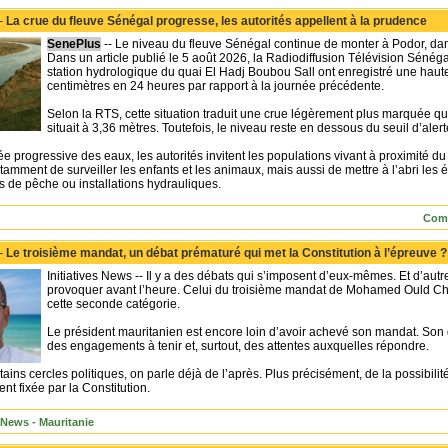
 -
La crue du fleuve Sénégal progresse, les autorités appellent à la prudence
SenePlus
-- Le niveau du fleuve Sénégal continue de monter à Podor, dan
Dans un article publié le 5 août 2026, la Radiodiffusion Télévision Sénéga
station hydrologique du quai El Hadj Boubou Sall ont enregistré une haut
centimètres en 24 heures par rapport à la journée précédente.
Selon la RTS, cette situation traduit une crue légèrement plus marquée q
situait à 3,36 mètres. Toutefois, le niveau reste en dessous du seuil d’alert
e progressive des eaux, les autorités invitent les populations vivant à proximité du f
mment de surveiller les enfants et les animaux, mais aussi de mettre à l’abri le
s de pêche ou installations hydrauliques.
Comm
 -
Le troisième mandat, un débat prématuré qui met la Constitution à l’épreuve ?
Initiatives News -- Il y a des débats qui s’imposent d’eux-mêmes. Et d’autr
provoquer avant l’heure. Celui du troisième mandat de Mohamed Ould Che
cette seconde catégorie.
Le président mauritanien est encore loin d’avoir achevé son mandat. Son 
des engagements à tenir et, surtout, des attentes auxquelles répondre.
tains cercles politiques, on parle déjà de l’après. Plus précisément, de la possibi
ent fixée par la Constitution.
s News - Mauritanie