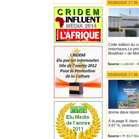
05/08/2026 17:39
Cette édition du 
historiques.Le pré
Boukhari » de Mo
Source :
Lebrief - 
05/08/2026 17:38
donne deux répons
À la page 8, dans 
4,97 %, revenant d
Source :
Pr ELY Mu