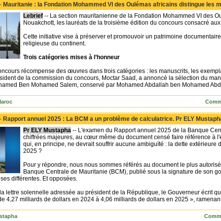
 -
Mauritanie : la Fondation Mohammed VI des Oulémas africains distingue les m
Lebrief
-- La section mauritanienne de la Fondation Mohammed VI des Oulé
Nouakchott, les lauréats de la troisième édition du concours consacré aux
Cette initiative vise à préserver et promouvoir un patrimoine documentaire p
religieuse du continent.
Trois catégories mises à l’honneur
concours récompense des œuvres dans trois catégories : les manuscrits, les exempl
sident de la commission du concours, Moctar Saad, a annoncé la sélection du manus
hamed Ben Mohamed Salem, conservé par Mohamed Abdallah ben Mohamed Abderr
Maroc
Comme
 -
Rapport annuel 2025 : La BCM a un problème de calculatrice. Pr ELY Mustaph
Pr ELY Mustapha
-- L'examen du Rapport annuel 2025 de la Banque Centr
chiffrées majeures, au cœur même du document censé faire référence à l'é
qui, en principe, ne devrait souffrir aucune ambiguïté : la dette extérieur
2025 ?
Pour y répondre, nous nous sommes référés au document le plus autorisé qu
Banque Centrale de Mauritanie (BCM), publié sous la signature de son go
es différentes. Et opposées.
la lettre solennelle adressée au président de la République, le Gouverneur écrit que
e 4,27 milliards de dollars en 2024 à 4,06 milliards de dollars en 2025 », ramenant 
stapha
Comme