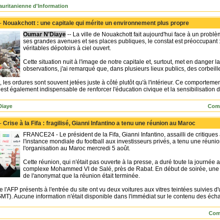
uritanienne d'Information
 -
Nouakchott : une capitale qui mérite un environnement plus propre
Oumar N'Diaye
-- La ville de Nouakchott fait aujourd'hui face à un probl
ses grandes avenues et ses places publiques, le constat est préoccupan
véritables dépotoirs à ciel ouvert.
Cette situation nuit à l'image de notre capitale et, surtout, met en danger 
observations, j'ai remarqué que, dans plusieurs lieux publics, des corbeill
es ordures sont souvent jetées juste à côté plutôt qu'à l'intérieur. Ce comportement
Il est également indispensable de renforcer l'éducation civique et la sensibilisatio
Diaye
Comm
 -
Crise à la Fifa : fragilisé, Gianni Infantino a tenu une réunion au Maroc
FRANCE24 - Le président de la Fifa, Gianni Infantino, assailli de critiques
l'instance mondiale du football aux investisseurs privés, a tenu une réun
l'organisation au Maroc mercredi 5 août.
Cette réunion, qui n'était pas ouverte à la presse, a duré toute la journée a
complexe Mohammed VI de Salé, près de Rabat. En début de soirée, une 
de l'anonymat que la réunion était terminée.
 l'AFP présents à l'entrée du site ont vu deux voitures aux vitres teintées suivies d'
GMT). Aucune information n'était disponible dans l'immédiat sur le contenu des éch
Com