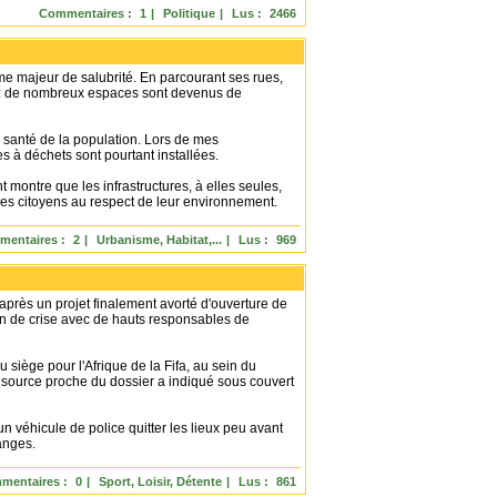
Commentaires :
1
|
Politique
|
Lus :
2466
ème majeur de salubrité. En parcourant ses rues,
t : de nombreux espaces sont devenus de
la santé de la population. Lors de mes
es à déchets sont pourtant installées.
 montre que les infrastructures, à elles seules,
n des citoyens au respect de leur environnement.
entaires :
2
|
Urbanisme, Habitat,...
|
Lus :
969
 après un projet finalement avorté d'ouverture de
ion de crise avec de hauts responsables de
u siège pour l'Afrique de la Fifa, au sein du
source proche du dossier a indiqué sous couvert
un véhicule de police quitter les lieux peu avant
anges.
mentaires :
0
|
Sport, Loisir, Détente
|
Lus :
861