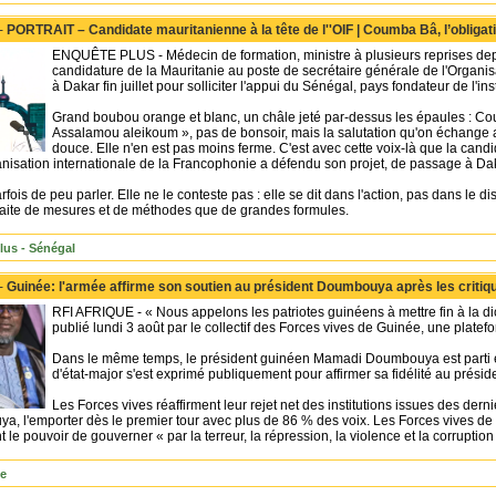
 -
PORTRAIT – Candidate mauritanienne à la tête de l''OIF | Coumba Bâ, l’obligati
ENQUÊTE PLUS - Médecin de formation, ministre à plusieurs reprises de
candidature de la Mauritanie au poste de secrétaire générale de l'Organisa
à Dakar fin juillet pour solliciter l'appui du Sénégal, pays fondateur de l'inst
Grand boubou orange et blanc, un châle jeté par-dessus les épaules : Cou
Assalamou aleikoum », pas de bonsoir, mais la salutation qu'on échange a
douce. Elle n'en est pas moins ferme. C'est avec cette voix-là que la cand
nisation internationale de la Francophonie a défendu son projet, de passage à Dakar
rfois de peu parler. Elle ne le conteste pas : elle se dit dans l'action, pas dans le 
aite de mesures et de méthodes que de grandes formules.
lus - Sénégal
 -
Guinée: l'armée affirme son soutien au président Doumbouya après les critiq
RFI AFRIQUE - « Nous appelons les patriotes guinéens à mettre fin à la d
publié lundi 3 août par le collectif des Forces vives de Guinée, une platefo
Dans le même temps, le président guinéen Mamadi Doumbouya est parti e
d'état-major s'est exprimé publiquement pour affirmer sa fidélité au prési
Les Forces vives réaffirment leur rejet net des institutions issues des derni
 l'emporter dès le premier tour avec plus de 86 % des voix. Les Forces vives de 
 le pouvoir de gouverner « par la terreur, la répression, la violence et la corruption
ue