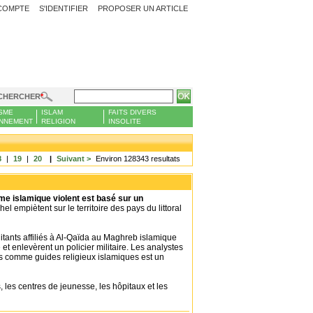
COMPTE
S'IDENTIFIER
PROPOSER UN ARTICLE
CHERCHER
SME
ISLAM
FAITS DIVERS
NNEMENT
RELIGION
INSOLITE
8
|
19
|
20
|
Suivant >
Environ 128343 resultats
me islamique violent est basé sur un
el empiètent sur le territoire des pays du littoral
litants affiliés à Al-Qaïda au Maghreb islamique
t enlevèrent un policier militaire. Les analystes
es comme guides religieux islamiques est un
 les centres de jeunesse, les hôpitaux et les