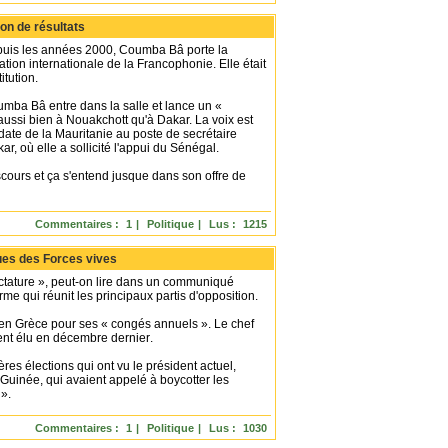
on de résultats
puis les années 2000, Coumba Bâ porte la
tion internationale de la Francophonie. Elle était
itution.
mba Bâ entre dans la salle et lance un «
ussi bien à Nouakchott qu'à Dakar. La voix est
idate de la Mauritanie au poste de secrétaire
, où elle a sollicité l'appui du Sénégal.
discours et ça s'entend jusque dans son offre de
Commentaires :
1
|
Politique
|
Lus :
1215
ues des Forces vives
ictature », peut-on lire dans un communiqué
rme qui réunit les principaux partis d'opposition.
n Grèce pour ses « congés annuels ». Le chef
dent élu en décembre dernier.
ères élections qui ont vu le président actuel,
Guinée, qui avaient appelé à boycotter les
 ».
Commentaires :
1
|
Politique
|
Lus :
1030