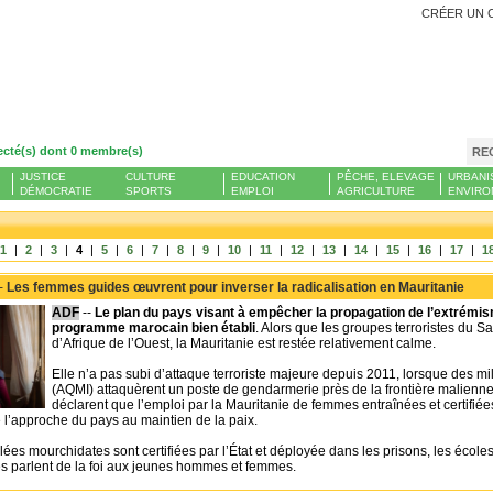
CRÉER UN 
ecté(s) dont 0 membre(s)
RE
JUSTICE
CULTURE
EDUCATION
PÊCHE, ELEVAGE
URBANI
DÉMOCRATIE
SPORTS
EMPLOI
AGRICULTURE
ENVIRO
1
|
2
|
3
|
4
|
5
|
6
|
7
|
8
|
9
|
10
|
11
|
12
|
13
|
14
|
15
|
16
|
17
|
1
 -
Les femmes guides œuvrent pour inverser la radicalisation en Mauritanie
ADF
--
Le plan du pays visant à empêcher la propagation de l’extrémis
programme marocain bien établi
. Alors que les groupes terroristes du Sah
d’Afrique de l’Ouest, la Mauritanie est restée relativement calme.
Elle n’a pas subi d’attaque terroriste majeure depuis 2011, lorsque des mi
(AQMI) attaquèrent un poste de gendarmerie près de la frontière malienne e
déclarent que l’emploi par la Mauritanie de femmes entraînées et certifié
 l’approche du pays au maintien de la paix.
s mourchidates sont certifiées par l’État et déployée dans les prisons, les écoles,
s parlent de la foi aux jeunes hommes et femmes.