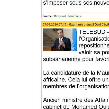
s’imposer sous ses nouvel
Source :
Rimsport - Mauritanie
27/07/2026 07:45 -
Mauritanie : Ismail Ould Che
TELESUD - L
l'Organisati
repositionn
valoir sa po
subsaharienne pour favor
La candidature de la Maur
africaine. Cela lui offre 
membres de l'organisatio
Ancien ministre des Affai
cabinet de Mohamed Ould