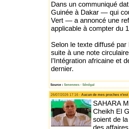
Dans un communiqué daté 
Guinée à Dakar — qui cou
Vert — a annoncé une ref
applicable à compter du 1
Selon le texte diffusé par 
suite à une note circulair
l’Intégration africaine et 
dernier.
Source :
Senenews - Sénégal
26/07/2026 17:16 -
Aucun de mes proches n’est im
SAHARA MED
Cheikh El G
soient de la
des affaires