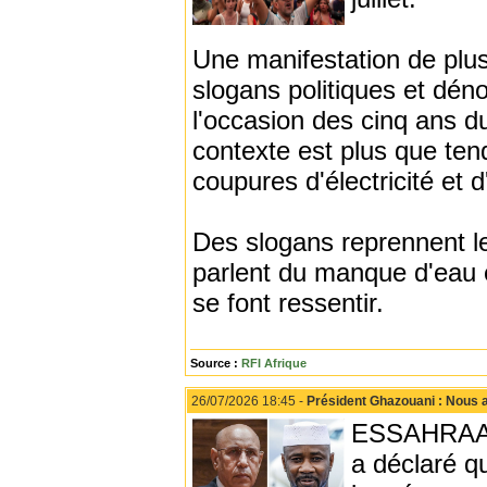
Une manifestation de plu
slogans politiques et dén
l'occasion des cinq ans d
contexte est plus que ten
coupures d'électricité et 
Des slogans reprennent le
parlent du manque d'eau et
se font ressentir.
Source :
RFI Afrique
26/07/2026 18:45 -
Président Ghazouani : Nous a
ESSAHRAA -
a déclaré q