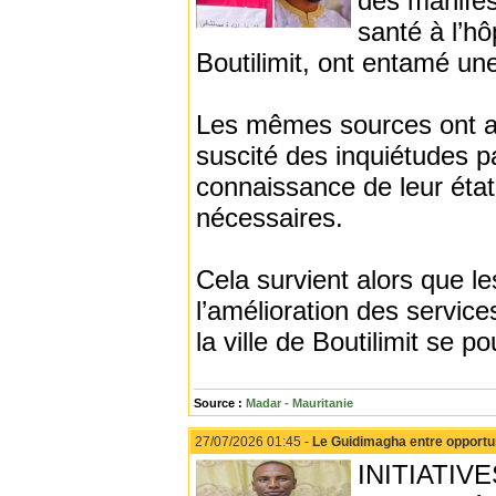
des manifes
santé à l’hô
Boutilimit, ont entamé une
Les mêmes sources ont ajo
suscité des inquiétudes p
connaissance de leur état 
nécessaires.
Cela survient alors que l
l’amélioration des servic
la ville de Boutilimit se p
Source :
Madar - Mauritanie
27/07/2026 01:45 -
Le Guidimagha entre opportun
INITIATIVE