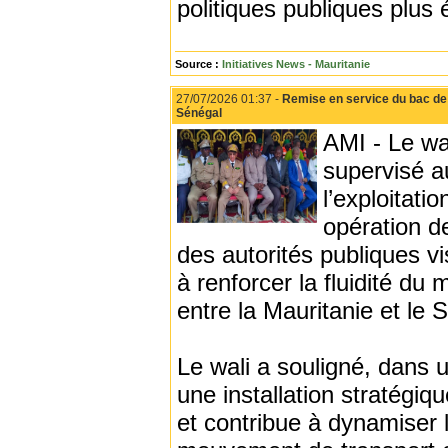
politiques publiques plus 
Source :
Initiatives News - Mauritanie
27/07/2026 01:37 -
Remise en service du bac de “
Sénégal
AMI - Le wa
supervisé a
l’exploitat
opération de
des autorités publiques vi
à renforcer la fluidité 
entre la Mauritanie et le 
Le wali a souligné, dans 
une installation stratégiq
et contribue à dynamiser