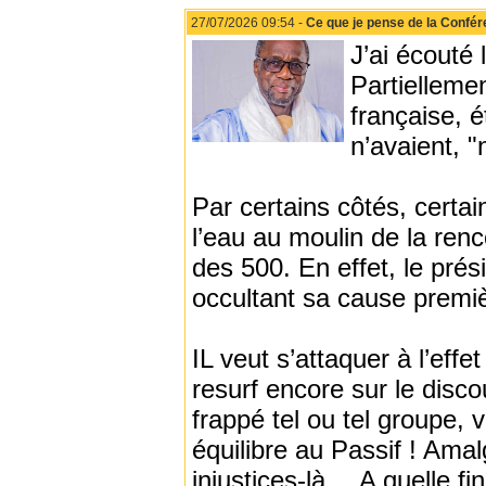
27/07/2026 09:54 -
Ce que je pense de la Confér
J’ai écouté
Partiellemen
française, 
n’avaient, "
Par certains côtés, certa
l’eau au moulin de la ren
des 500. En effet, le prés
occultant sa cause premi
IL veut s’attaquer à l’effe
resurf encore sur le disco
frappé tel ou tel groupe, 
équilibre au Passif ! Ama
injustices-là …A quelle fin