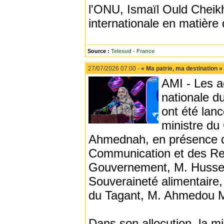
l'ONU, Ismaïl Ould Cheik
internationale en matière
Source :
Telesud - France
27/07/2026 07:00 -
« Ma patrie, ma destination » 
AMI - Les ac
nationale du
ont été lanc
ministre d
Ahmednah, en présence du 
Communication et des Rel
Gouvernement, M. Hussein
Souveraineté alimentair
du Tagant, M. Ahmedou 
Dans son allocution, la 