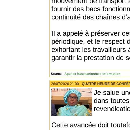
mouvement de transport au
fournir des bacs fonctionn
continuité des chaînes d’
Il a appelé à préserver ce
périodique, et le respect 
exhortant les travailleurs
garantir la prestation de 
Source :
Agence Mauritanienne d'Information
26/07/2026 21:00 -
QUATRE HEURE DE CONFÉREN
Je salue un
dans toutes
revendicati
Cette avancée doit toutef