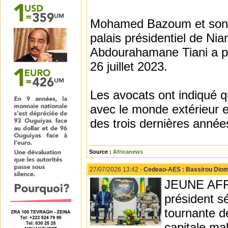
Mohamed Bazoum et son é
palais présidentiel de Nia
Abdourahamane Tiani a pri
26 juillet 2023.
Les avocats ont indiqué q
avec le monde extérieur et
des trois dernières année
Source :
Africanews
27/07/2026 13:42 -
Cedeao-AES : Bassirou Diom
JEUNE AFRIQ
président s
tournante de
capitale ma