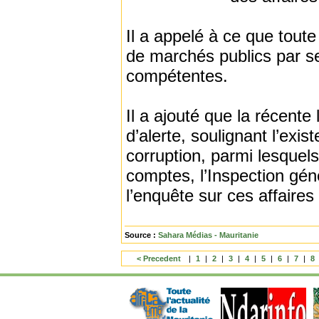
Il a appelé à ce que tout
de marchés publics par se
compétentes.
Il a ajouté que la récente 
d’alerte, soulignant l’exi
corruption, parmi lesquels 
comptes, l’Inspection gén
l’enquête sur ces affaire
Source :
Sahara Médias - Mauritanie
< Precedent
|
1
|
2
|
3
|
4
|
5
|
6
|
7
|
8