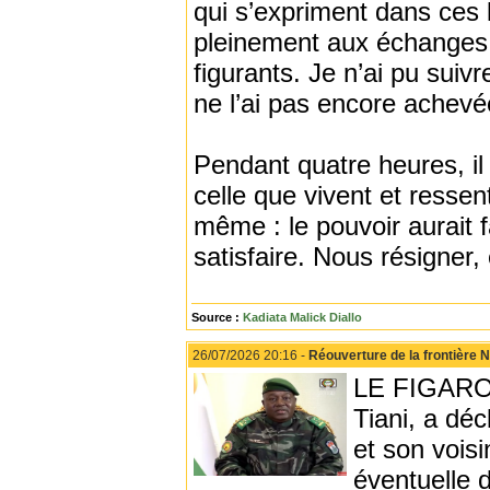
qui s’expriment dans ces 
pleinement aux échanges, 
figurants. Je n’ai pu suiv
ne l’ai pas encore achevé
Pendant quatre heures, il 
celle que vivent et resse
même : le pouvoir aurait f
satisfaire. Nous résigner,
Source :
Kadiata Malick Diallo
26/07/2026 20:16 -
Réouverture de la frontière N
LE FIGARO 
Tiani, a déc
et son vois
éventuelle 