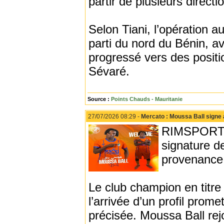
partir de plusieurs directi
Selon Tiani, l’opération a
parti du nord du Bénin, a
progressé vers des posit
Sévaré.
Source :
Points Chauds - Mauritanie
27/07/2026 08:29 -
Mercato : Moussa Ball signe
RIMSPORT -
signature d
provenance
Le club champion en titre
l’arrivée d’un profil prom
précisée. Moussa Ball rej