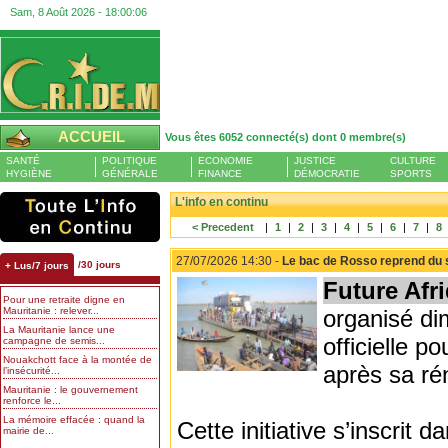
Sam, 8 Août 2026 -
18:00:07
ACCUEIL
Vous êtes 6052 connecté(s) dont 0 membre(s)
SANTÉ
POLITIQUE
ECONOMIE
JUSTICE
CULTURE
HYGIÈNE
GÉNÉRALE
FINANCE
DÉMOCRATIE
SPORTS
L'info en continu
< Precedent
|
1
|
2
|
3
|
4
|
5
|
6
|
7
|
8
27/07/2026 14:30 -
Le bac de Rosso reprend du 
/30 jours
+ Lus/7 jours
Future Afr
Pour une retraite digne en
Mauritanie : relever...
organisé di
La Mauritanie lance une
officielle 
campagne de semis...
Nouakchott face à la montée de
après sa ré
l’insécurité...
Mauritanie : le gouvernement
renforce le...
La mémoire effacée : quand la
Cette initiative s’inscrit 
mairie de...