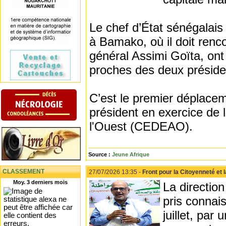
Le chef d’État sénégalais
à Bamako, où il doit renco
général Assimi Goïta, ont
proches des deux présid
C’est le premier déplacem
président en exercice de
l'Ouest (CEDEAO).
Source :
Jeune Afrique
CLASSEMENT
27/07/2026 13:35 -
Front pour la Citoyenneté et l
Moy. 3 derniers mois
La direction
pris connai
juillet, pa