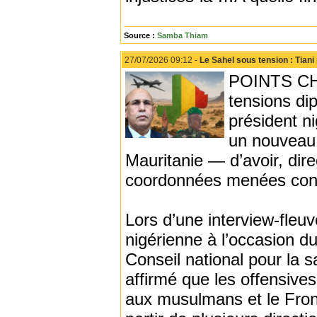
Source :
Samba Thiam
27/07/2026 09:12 -
Le Sahel sous tension : Tiani
POINTS CHA
tensions dip
président n
un nouveau 
Mauritanie — d’avoir, dire
coordonnées menées contr
Lors d’une interview-fleuv
nigérienne à l’occasion du
Conseil national pour la s
affirmé que les offensive
aux musulmans et le Front