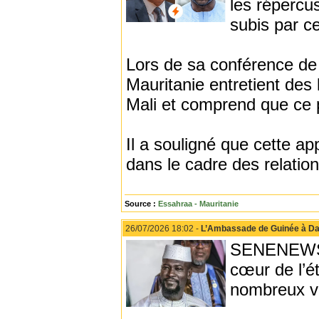
les répercus
subis par c
Lors de sa conférence de 
Mauritanie entretient des
Mali et comprend que ce p
Il a souligné que cette ap
dans le cadre des relatio
Source :
Essahraa - Mauritanie
26/07/2026 18:02 -
L’Ambassade de Guinée à Dak
SENENEWS -
cœur de l’ét
nombreux vo