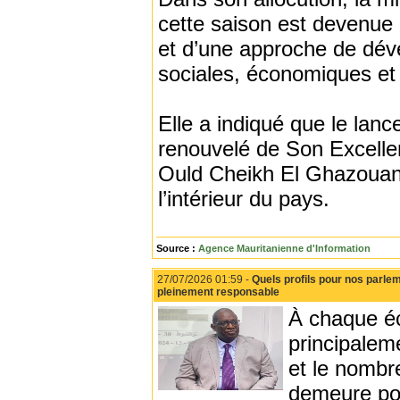
cette saison est devenue 
et d’une approche de dé
sociales, économiques et 
Elle a indiqué que le lan
renouvelé de Son Excelle
Ould Cheikh El Ghazouani,
l’intérieur du pays.
Source :
Agence Mauritanienne d'Information
27/07/2026 01:59 -
Quels profils pour nos parle
pleinement responsable
À chaque éc
principaleme
et le nombr
demeure pou