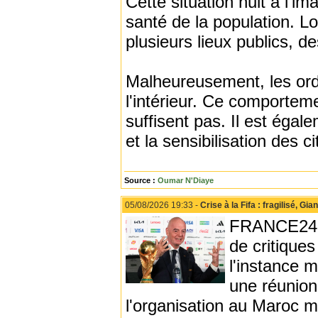
Cette situation nuit à l'i
santé de la population. L
plusieurs lieux publics, d
Malheureusement, les ordu
l'intérieur. Ce comporteme
suffisent pas. Il est égal
et la sensibilisation des 
Source :
Oumar N'Diaye
05/08/2026 19:33 -
Crise à la Fifa : fragilisé, G
FRANCE24 - L
de critiques
l'instance m
une réunion
l'organisation au Maroc m