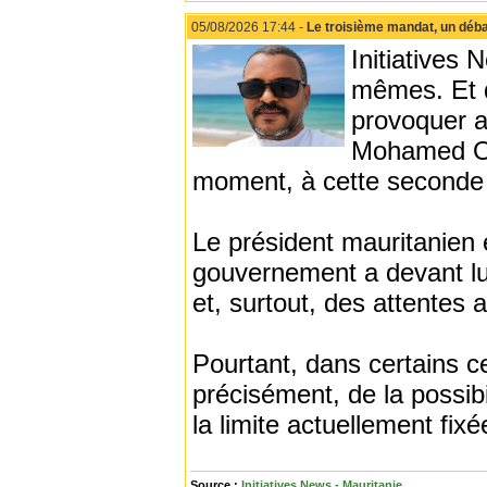
05/08/2026 17:44 -
Le troisième mandat, un déba
Initiatives 
mêmes. Et d
provoquer a
Mohamed Oul
moment, à cette seconde 
Le président mauritanien 
gouvernement a devant lu
et, surtout, des attentes 
Pourtant, dans certains ce
précisément, de la possib
la limite actuellement fixé
Source :
Initiatives News - Mauritanie