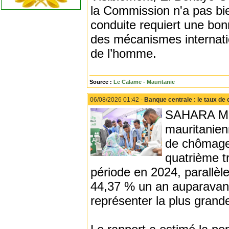
la Commission n'a pas bien
conduite requiert une bon
des mécanismes internatio
de l’homme.
Source :
Le Calame - Mauritanie
06/08/2026 01:42 -
Banque centrale : le taux de 
SAHARA MED
mauritanien
de chômage
quatrième t
période en 2024, parallèl
44,37 % un an auparavant,
représenter la plus grande