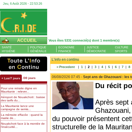
Jeu, 6 Août 2026 -
22:53:26
ACCUEIL
Vous êtes 5331 connecté(s) dont 1 membre(s)
SANTÉ
POLITIQUE
ECONOMIE
JUSTICE
CULTURE
HYGIÈNE
GÉNÉRALE
FINANCE
DÉMOCRATIE
SPORTS
L'info en continu
< Precedent
|
1
|
2
|
3
|
4
|
5
|
6
|
7
|
8
06/08/2026 07:45 -
Sept ans de Ghazouani : les t
/30 jours
+ Lus/7 jours
Du récit po
Pour une retraite digne en
Mauritanie : relever...
Aéroport de Nouakchott : baisse
Après sept
des tarifs du...
La Mauritanie lance une
Ghazouani, 
campagne de semis...
La mémoire effacée : quand la
du pouvoir présentent ce
mairie de...
Nouakchott face à la montée de
structurelle de la Maurita
l’insécurité...