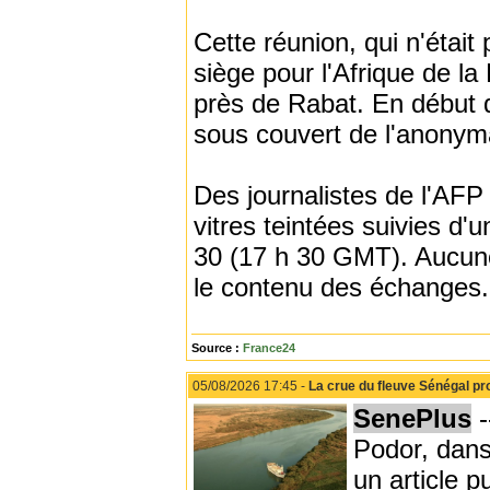
Cette réunion, qui n'était
siège pour l'Afrique de 
près de Rabat. En début d
sous couvert de l'anonyma
Des journalistes de l'AFP 
vitres teintées suivies d'u
30 (17 h 30 GMT). Aucune 
le contenu des échanges.
Source :
France24
05/08/2026 17:45 -
La crue du fleuve Sénégal pro
SenePlus
-
Podor, dans
un article p