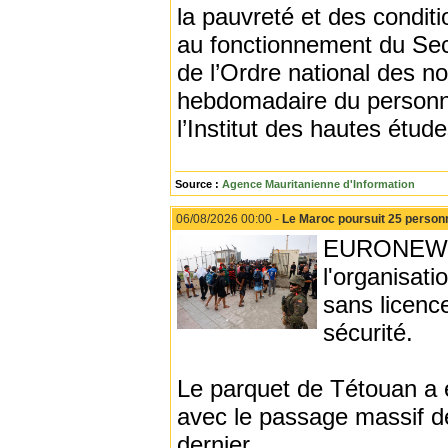
la pauvreté et des condit
au fonctionnement du Secré
de l’Ordre national des n
hebdomadaire du personne
l’Institut des hautes étud
Source :
Agence Mauritanienne d'Information
06/08/2026 00:00 -
Le Maroc poursuit 25 personn
EURONEWS -
l'organisat
sans licenc
sécurité.
Le parquet de Tétouan a 
avec le passage massif de
dernier.