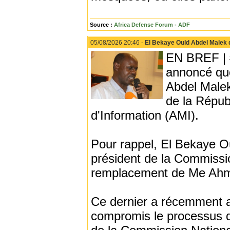
Source :
Africa Defense Forum - ADF
05/08/2026 20:46 -
El Bekaye Ould Abdel Malek 
EN BREF | 
annoncé que
Abdel Malek
de la Répub
d'Information (AMI).
Pour rappel, El Bekaye O
président de la Commissi
remplacement de Me Ahm
Ce dernier a récemment a
compromis le processus de