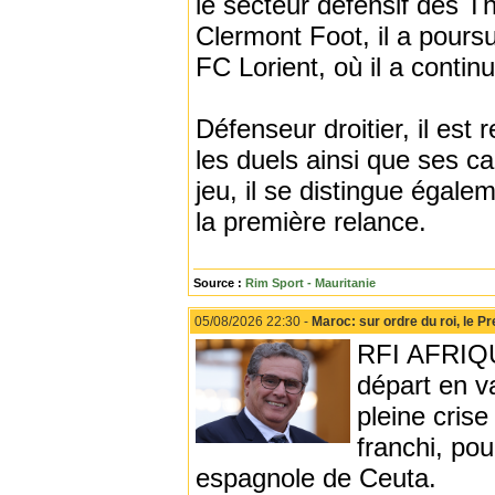
le secteur défensif des T
Clermont Foot, il a pours
FC Lorient, où il a conti
Défenseur droitier, il est
les duels ainsi que ses c
jeu, il se distingue égale
la première relance.
Source :
Rim Sport - Mauritanie
05/08/2026 22:30 -
Maroc: sur ordre du roi, le 
RFI AFRIQUE
départ en v
pleine cris
franchi, pou
espagnole de Ceuta.