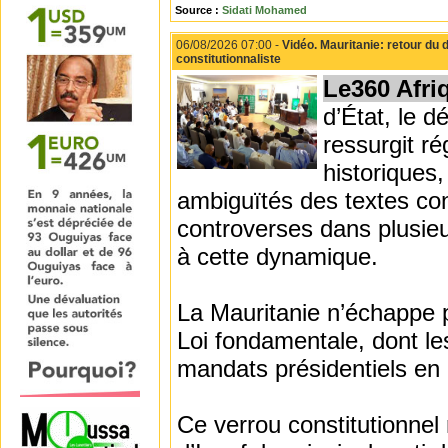
Source :
Sidati Mohamed
06/08/2026 07:00 -
Vidéo. Mauritanie: retour du d
constitutionnaliste
Le360 Afri
d’État, le d
ressurgit ré
historiques,
ambiguïtés des textes con
controverses dans plusie
à cette dynamique.
La Mauritanie n’échappe 
Loi fondamentale, dont le
mandats présidentiels en c
Ce verrou constitutionnel