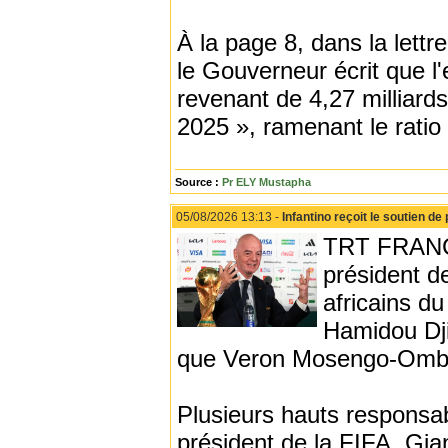
À la page 8, dans la lettr
le Gouverneur écrit que l'
revenant de 4,27 milliards
2025 », ramenant le ratio
Source :
Pr ELY Mustapha
05/08/2026 13:13 -
Infantino reçoit le soutien de 
TRT FRANÇAI
président d
africains d
Hamidou Dji
que Veron Mosengo-Omb
Plusieurs hauts responsabl
président de la FIFA, Gian