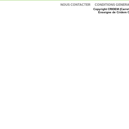
NOUS CONTACTER
CONDITIONS GENERAL
Copyright
CRIDEM (Carref
Enseigne de Cridem C