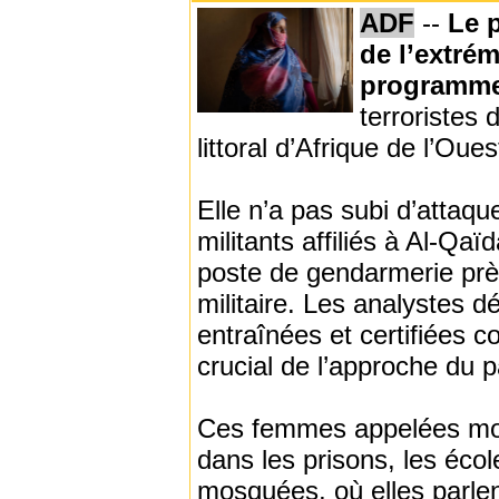
ADF
--
Le p
de l’extré
programme 
terroristes 
littoral d’Afrique de l’Oue
Elle n’a pas subi d’attaqu
militants affiliés à Al-Q
poste de gendarmerie près
militaire. Les analystes 
entraînées et certifiées 
crucial de l’approche du p
Ces femmes appelées mourc
dans les prisons, les écol
mosquées, où elles parle