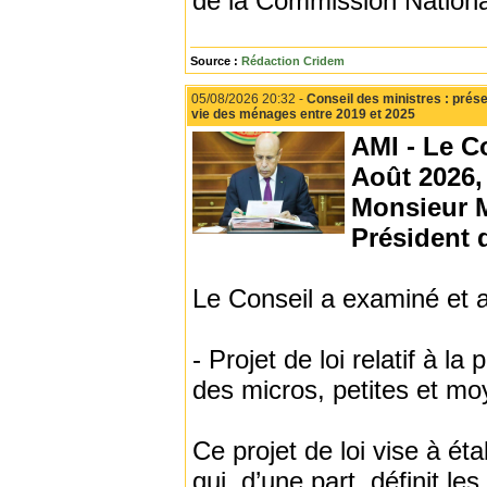
de la Commission Nation
Source :
Rédaction Cridem
05/08/2026 20:32 -
Conseil des ministres : prés
vie des ménages entre 2019 et 2025
AMI - Le Co
Août 2026,
Monsieur
Président 
Le Conseil a examiné et a
‐ Projet de loi relatif à 
des micros, petites et mo
Ce projet de loi vise à éta
qui, d’une part, définit 