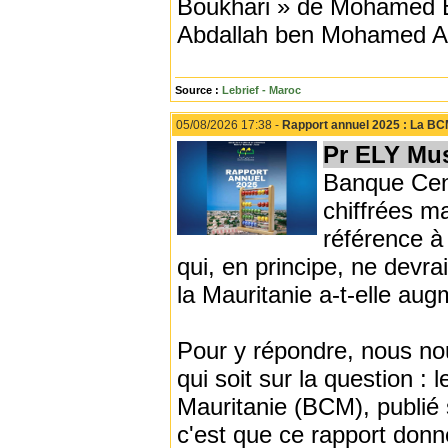
Boukhari » de Mohamed
Abdallah ben Mohamed Ab
Source :
Lebrief - Maroc
05/08/2026 17:38 -
Rapport annuel 2025 : La BC
Pr ELY Mu
Banque Cent
chiffrées 
référence à
qui, en principe, ne devra
la Mauritanie a-t-elle au
Pour y répondre, nous no
qui soit sur la question :
Mauritanie (BCM), publié
c'est que ce rapport donn