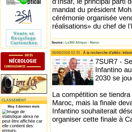
d’Insaf, le principal parti
mandat du président Moh
cérémonie organisée vend
réalisations» du chef de l’
Source :
Le360 Afrique - Maroc
06/08/2026 02:35 -
À la recherche d’alliés: Infa
7SUR7 - Sel
Infantino a
2030 se jou
La compétition se tiendr
CLASSEMENT
Maroc, mais la finale deva
Moy. 3 derniers mois
Infantino souhaiterait dé
organiser cette finale à 