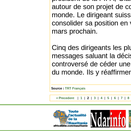
autour de son projet de 
monde. Le dirigeant suiss
consolider sa position en 
mars prochain.
Cinq des dirigeants les plu
messages saluant la décis
controversé de céder une 
du monde. Ils y réaffirme
Source :
TRT Français
< Precedent
|
1
|
2
|
3
|
4
|
5
|
6
|
7
|
8