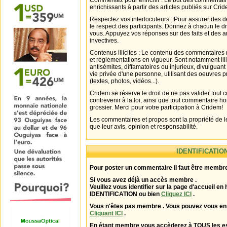
Commentez pour enrichir : Le but des commentair
enrichissants à partir des articles publiés sur Cri
Respectez vos interlocuteurs : Pour assurer des d
le respect des participants. Donnez à chacun le d
vous. Appuyez vos réponses sur des faits et des 
invectives.
Contenus illicites : Le contenu des commentaires n
et réglementations en vigueur. Sont notamment illi
antisémites, diffamatoires ou injurieux, divulguant
vie privée d'une personne, utilisant des oeuvres p
(textes, photos, vidéos...).
Cridem se réserve le droit de ne pas valider tout
contrevenir à la loi, ainsi que tout commentaire h
grossier. Merci pour votre participation à Cridem!
Les commentaires et propos sont la propriété de l
que leur avis, opinion et responsabilité.
IDENTIFICATIO
Pour poster un commentaire il faut être membre
Si vous avez déjà un accès membre .
Veuillez vous identifier sur la page d'accueil en 
IDENTIFICATION ou bien
Cliquez ICI
.
Vous n'êtes pas membre . Vous pouvez vous enr
Cliquant ICI
.
En étant membre vous accèderez à TOUS les 