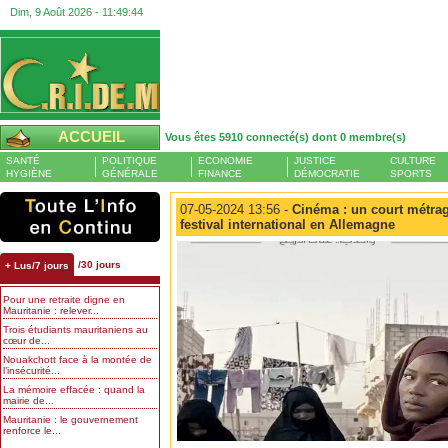
Dim, 9 Août 2026 -
11:49:44
ACCUEIL
Vous êtes 5910 connecté(s) dont 0 membre(s)
SANTÉ
POLITIQUE
ECONOMIE
JUSTICE
CULTURE
HYGIÈNE
GÉNÉRALE
FINANCE
DÉMOCRATIE
SPORTS
07-05-2024 13:56 -
Cinéma : un court métrag
festival international en Allemagne
/30 jours
+ Lus/7 jours
Pour une retraite digne en
Mauritanie : relever...
Trois étudiants mauritaniens au
cœur de...
Nouakchott face à la montée de
l’insécurité...
La mémoire effacée : quand la
mairie de...
Mauritanie : le gouvernement
renforce le...