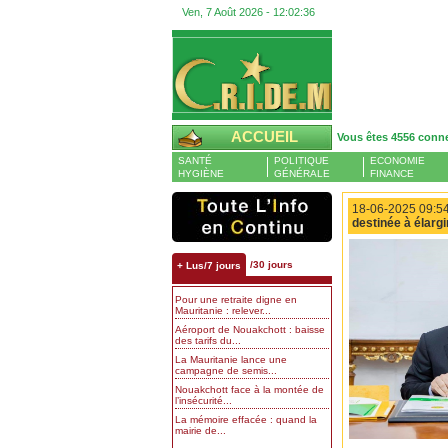
Ven, 7 Août 2026 -
12:02:37
ACCUEIL
Vous êtes 4556 conn
SANTÉ
POLITIQUE
ECONOMIE
HYGIÈNE
GÉNÉRALE
FINANCE
18-06-2025 09:54
destinée à élargi
/30 jours
+ Lus/7 jours
Pour une retraite digne en
Mauritanie : relever...
Aéroport de Nouakchott : baisse
des tarifs du...
La Mauritanie lance une
campagne de semis...
Nouakchott face à la montée de
l’insécurité...
La mémoire effacée : quand la
mairie de...