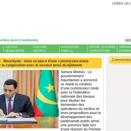
CRÉER UN 
ecté(s) dont 0 membre(s)
RE
JUSTICE
CULTURE
EDUCATION
PÊCHE, ELEVAGE
URBANI
DÉMOCRATIE
SPORTS
EMPLOI
AGRICULTURE
ENVIRO
Commentair
 -
Mauritanie : mise en place d’une commission mixte
r la coopération avec le secteur privé du bâtiment
Sahara Médias - Le
gouvernement
mauritanien a annoncé
ce mardi la création
d’une commission mixte
avec la Fédération
nationale des travaux
pour étudier les
demandes des
opérateurs du secteur et
leurs propositions pour le
développement des
partenariats public-privé,
une annonce faite lors
d’une réunion du Premier