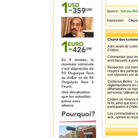
Source :
Sahara Méd
Impression :
Cliquez
Charte des comme
A lire avant de com
Cridem :
Commentez pour enri
enrichissants à parti
Respectez vos interl
respect des partici
vos réponses sur de
Contenus illicites :
réglementations en v
diffamatoires ou inju
personne, utilisant d
Cridem se réserve le
la loi, ainsi que to
participation à Cride
Les commentaires et 
avis, opinion et resp