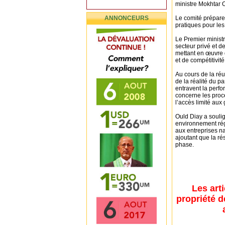
ministre Mokhtar 
ANNONCEURS
Le comité préparer
pratiques pour les
Le Premier ministr
secteur privé et d
mettant en œuvre 
et de compétitivité
Au cours de la réu
de la réalité du pa
entravent la perf
concerne les proc
l’accès limité aux 
Ould Diay a soulig
environnement rég
aux entreprises na
ajoutant que la ré
phase.
Les art
propriété d