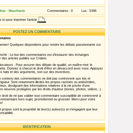
ias - Mauritanie
Commentaires :
0
Lus :
5396
 ici pour imprimer l'article
POSTEZ UN COMMENTAIRE
ntaires
menter! Quelques dispositions pour rendre les débats passionnants sur
chir : Le but des commentaires est d'instaurer des échanges
r des articles publiés sur Cridem.
ocuteurs : Pour assurer des débats de qualité, un maître-mot: le
pants. Donnez à chacun le droit d'être en désaccord avec vous. Appuyez
s faits et des arguments, non sur des invectives.
 Le contenu des commentaires ne doit pas contrevenir aux lois et
igueur. Sont notamment illicites les propos racistes ou antisémites,
rieux, divulguant des informations relatives à la vie privée d'une
es oeuvres protégées par les droits d'auteur (textes, photos, vidéos...).
 droit de ne pas valider tout commentaire susceptible de contrevenir à
ut commentaire hors-sujet, promotionnel ou grossier. Merci pour votre
m!
propos sont la propriété de leur(s) auteur(s) et n'engagent que leur
onsabilité.
IDENTIFICATION