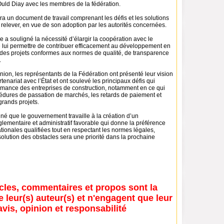
Ould Diay avec les membres de la fédération.
a un document de travail comprenant les défis et les solutions
 relever, en vue de son adoption par les autorités concernées.
e a souligné la nécessité d’élargir la coopération avec le
e lui permettre de contribuer efficacement au développement en
des projets conformes aux normes de qualité, de transparence
.
nion, les représentants de la Fédération ont présenté leur vision
rtenariat avec l’État et ont soulevé les principaux défis qui
ormance des entreprises de construction, notamment en ce qui
édures de passation de marchés, les retards de paiement et
grands projets.
né que le gouvernement travaille à la création d’un
lementaire et administratif favorable qui donne la préférence
tionales qualifiées tout en respectant les normes légales,
solution des obstacles sera une priorité dans la prochaine
icles, commentaires et propos sont la
e leur(s) auteur(s) et n'engagent que leur
avis, opinion et responsabilité