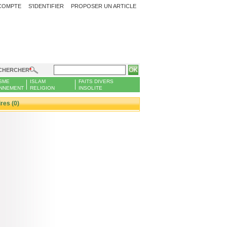
COMPTE
S'IDENTIFIER
PROPOSER UN ARTICLE
CHERCHER
SME
ISLAM
FAITS DIVERS
NNEMENT
RELIGION
INSOLITE
es (0)