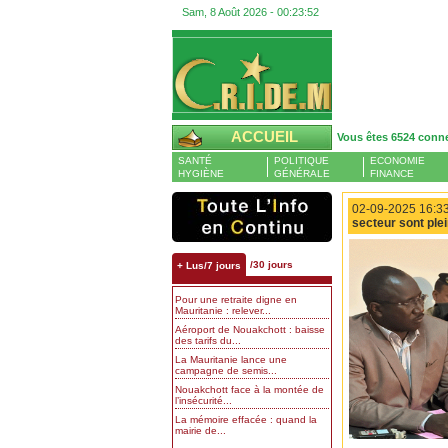
Sam, 8 Août 2026 -
00:23:53
ACCUEIL
Vous êtes 6524 conn
SANTÉ
POLITIQUE
ECONOMIE
HYGIÈNE
GÉNÉRALE
FINANCE
02-09-2025 16:33
secteur sont ple
/30 jours
+ Lus/7 jours
Pour une retraite digne en
Mauritanie : relever...
Aéroport de Nouakchott : baisse
des tarifs du...
La Mauritanie lance une
campagne de semis...
Nouakchott face à la montée de
l’insécurité...
La mémoire effacée : quand la
mairie de...