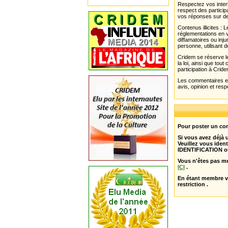
Respectez vos interl
respect des partici
vos réponses sur de
Contenus illicites :
réglementations en v
diffamatoires ou inju
personne, utilisant d
Cridem se réserve le
la loi, ainsi que to
participation à Cride
Les commentaires et 
avis, opinion et resp
Pour poster un com
Si vous avez déjà
Veuillez vous ident
IDENTIFICATION o
Vous n'êtes pas m
ICI
.
En étant membre 
restriction .