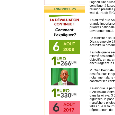
l’agriculture pluvi
contribuer à la so
ANNONCEURS
réunion présidée p
wali du Hodh El 
Il a affirmé que S
grande importance
priorités nationa
environnemental.
Le ministre a sou
Djay, s’emploie à
accroître la produc
Il a noté que le se
efforcé ces derniè
objectifs, en gara
encourageant les c
M. Ould Beibbata a
des résultats tang
notamment dans le 
constater les effe
Il a évoqué la par
d’Accès aux Servi
dans la wilaya, 3 
diguettes, la pose
maraîchers pilotes
telles que la fourn
déprédateurs des 