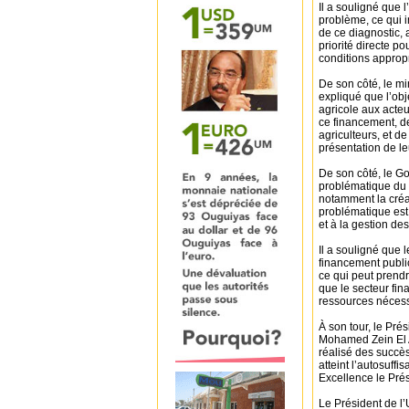
Il a souligné que
problème, ce qui 
de ce diagnostic,
priorité directe po
conditions approp
De son côté, le mi
expliqué que l’obj
agricole aux acteu
ce financement, d
agriculteurs, et de
présentation de le
De son côté, le G
problématique du 
notamment la créat
problématique est
et à la gestion des
Il a souligné que l
financement public
ce qui peut prendr
que le secteur fina
ressources nécess
À son tour, le Pré
Mohamed Zein El A
réalisé des succès
atteint l’autosuff
Excellence le Pré
Le Président de l’