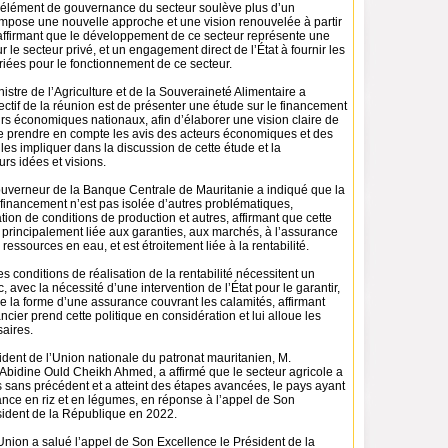
 l’élément de gouvernance du secteur soulève plus d’un
impose une nouvelle approche et une vision renouvelée à partir
 affirmant que le développement de ce secteur représente une
ur le secteur privé, et un engagement direct de l’État à fournir les
riées pour le fonctionnement de ce secteur.
nistre de l’Agriculture et de la Souveraineté Alimentaire a
ectif de la réunion est de présenter une étude sur le financement
rs économiques nationaux, afin d’élaborer une vision claire de
e prendre en compte les avis des acteurs économiques et des
 les impliquer dans la discussion de cette étude et la
urs idées et visions.
ouverneur de la Banque Centrale de Mauritanie a indiqué que la
financement n’est pas isolée d’autres problématiques,
ion de conditions de production et autres, affirmant que cette
 principalement liée aux garanties, aux marchés, à l’assurance
 ressources en eau, et est étroitement liée à la rentabilité.
es conditions de réalisation de la rentabilité nécessitent un
, avec la nécessité d’une intervention de l’État pour le garantir,
e la forme d’une assurance couvrant les calamités, affirmant
ncier prend cette politique en considération et lui alloue les
aires.
sident de l’Union nationale du patronat mauritanien, M.
bidine Ould Cheikh Ahmed, a affirmé que le secteur agricole a
 sans précédent et a atteint des étapes avancées, le pays ayant
isance en riz et en légumes, en réponse à l’appel de Son
sident de la République en 2022.
Union a salué l’appel de Son Excellence le Président de la