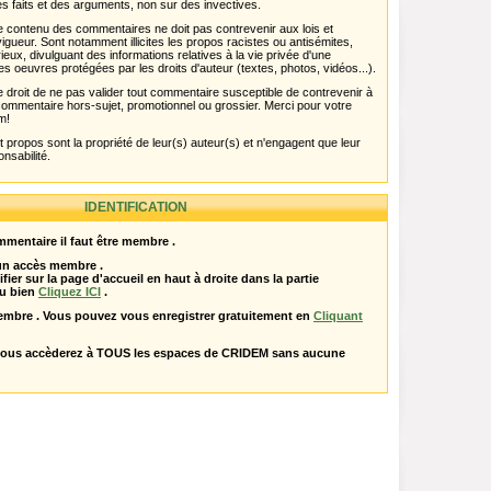
s faits et des arguments, non sur des invectives.
 Le contenu des commentaires ne doit pas contrevenir aux lois et
igueur. Sont notamment illicites les propos racistes ou antisémites,
rieux, divulguant des informations relatives à la vie privée d'une
es oeuvres protégées par les droits d'auteur (textes, photos, vidéos...).
 droit de ne pas valider tout commentaire susceptible de contrevenir à
ut commentaire hors-sujet, promotionnel ou grossier. Merci pour votre
m!
propos sont la propriété de leur(s) auteur(s) et n'engagent que leur
onsabilité.
IDENTIFICATION
mentaire il faut être membre .
 un accès membre .
ifier sur la page d'accueil en haut à droite dans la partie
u bien
Cliquez ICI
.
embre . Vous pouvez vous enregistrer gratuitement en
Cliquant
vous accèderez à TOUS les espaces de CRIDEM sans aucune