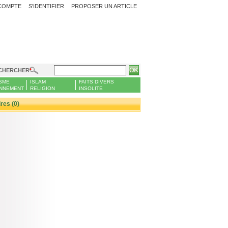
COMPTE
S'IDENTIFIER
PROPOSER UN ARTICLE
CHERCHER
SME
ISLAM
FAITS DIVERS
NNEMENT
RELIGION
INSOLITE
es (0)