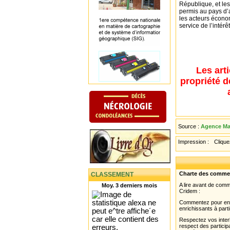
République, et les 
permis au pays d’a
les acteurs économ
service de l’intérê
Les art
propriété d
Source :
Agence Mau
Impression :
Cliquez
Charte des comme
CLASSEMENT
A lire avant de com
Moy. 3 derniers mois
Cridem :
Commentez pour enri
enrichissants à parti
Respectez vos interl
respect des partici