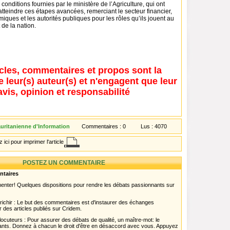
conditions fournies par le ministère de l’Agriculture, qui ont
tteindre ces étapes avancées, remerciant le secteur financier,
iques et les autorités publiques pour les rôles qu’ils jouent au
t de la nation.
icles, commentaires et propos sont la
e leur(s) auteur(s) et n'engagent que leur
avis, opinion et responsabilité
ritanienne d'Information
Commentaires :
0
Lus :
4070
 ici pour imprimer l'article
POSTEZ UN COMMENTAIRE
ntaires
menter! Quelques dispositions pour rendre les débats passionnants sur
chir : Le but des commentaires est d'instaurer des échanges
r des articles publiés sur Cridem.
ocuteurs : Pour assurer des débats de qualité, un maître-mot: le
pants. Donnez à chacun le droit d'être en désaccord avec vous. Appuyez