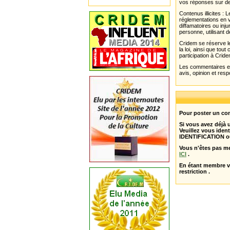
vos réponses sur de
Contenus illicites :
réglementations en v
diffamatoires ou inju
personne, utilisant d
Cridem se réserve le
la loi, ainsi que to
participation à Cride
Les commentaires et 
avis, opinion et resp
Pour poster un com
Si vous avez déjà
Veuillez vous ident
IDENTIFICATION o
Vous n'êtes pas m
ICI
.
En étant membre 
restriction .