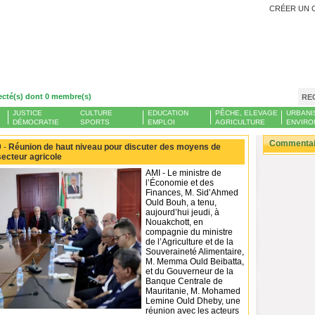
CRÉER UN 
ecté(s) dont 0 membre(s)
RE
JUSTICE
CULTURE
EDUCATION
PÊCHE, ELEVAGE
URBANI
DÉMOCRATIE
SPORTS
EMPLOI
AGRICULTURE
ENVIRO
Commentair
 -
Réunion de haut niveau pour discuter des moyens de
ecteur agricole
AMI - Le ministre de
l’Économie et des
Finances, M. Sid’Ahmed
Ould Bouh, a tenu,
aujourd’hui jeudi, à
Nouakchott, en
compagnie du ministre
de l’Agriculture et de la
Souveraineté Alimentaire,
M. Memma Ould Beibatta,
et du Gouverneur de la
Banque Centrale de
Mauritanie, M. Mohamed
Lemine Ould Dheby, une
réunion avec les acteurs