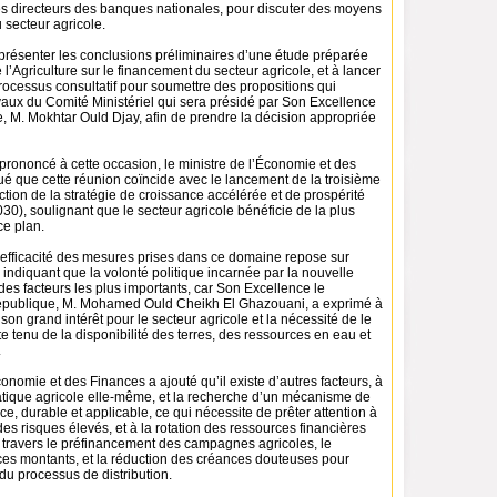
s directeurs des banques nationales, pour discuter des moyens
 secteur agricole.
 présenter les conclusions préliminaires d’une étude préparée
 l’Agriculture sur le financement du secteur agricole, et à lancer
rocessus consultatif pour soumettre des propositions qui
avaux du Comité Ministériel qui sera présidé par Son Excellence
e, M. Mokhtar Ould Djay, afin de prendre la décision appropriée
prononcé à cette occasion, le ministre de l’Économie et des
ué que cette réunion coïncide avec le lancement de la troisième
tion de la stratégie de croissance accélérée et de prospérité
0), soulignant que le secteur agricole bénéficie de la plus
ce plan.
l’efficacité des mesures prises dans ce domaine repose sur
, indiquant que la volonté politique incarnée par la nouvelle
des facteurs les plus importants, car Son Excellence le
République, M. Mohamed Ould Cheikh El Ghazouani, a exprimé à
 son grand intérêt pour le secteur agricole et la nécessité de le
 tenu de la disponibilité des terres, des ressources en eau et
.
conomie et des Finances a ajouté qu’il existe d’autres facteurs, à
atique agricole elle-même, et la recherche d’un mécanisme de
ce, durable et applicable, ce qui nécessite de prêter attention à
es risques élevés, et à la rotation des ressources financières
à travers le préfinancement des campagnes agricoles, le
es montants, et la réduction des créances douteuses pour
du processus de distribution.