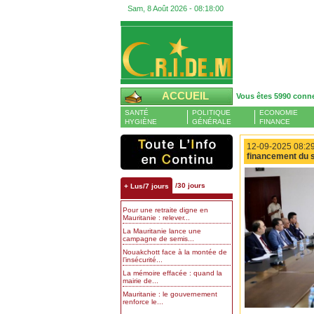
Sam, 8 Août 2026 -
08:18:01
ACCUEIL
Vous êtes 5990 conn
SANTÉ
POLITIQUE
ECONOMIE
HYGIÈNE
GÉNÉRALE
FINANCE
12-09-2025 08:29
financement du s
/30 jours
+ Lus/7 jours
Pour une retraite digne en
Mauritanie : relever...
La Mauritanie lance une
campagne de semis...
Nouakchott face à la montée de
l’insécurité...
La mémoire effacée : quand la
mairie de...
Mauritanie : le gouvernement
renforce le...