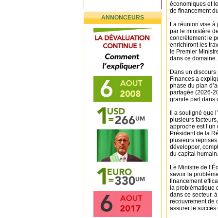
économiques et le
de financement du
ANNONCEURS
La réunion vise à
par le ministère de
concrètement le p
enrichiront les tr
le Premier Ministr
dans ce domaine.
Dans un discours 
Finances a expliq
phase du plan d’ac
partagée (2026-203
grande part dans 
Il a souligné que 
plusieurs facteurs
approche est l’un 
Président de la 
plusieurs reprises
développer, compte
du capital humain
Le Ministre de l’É
savoir la problém
financement effica
la problématique d
dans ce secteur, 
recouvrement de c
assurer le succès 