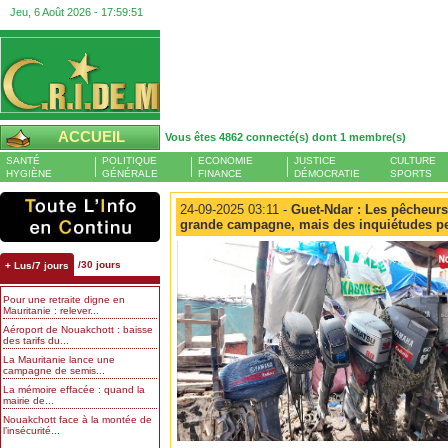
Jeu, 6 Août 2026 -
17:59:51
ACCUEIL
Vous êtes 4862 connecté(s) dont 1 membre(s)
SANTÉ
POLITIQUE
ECONOMIE
JUSTICE
CULTURE
HYGIÈNE
GÉNÉRALE
FINANCE
DÉMOCRATIE
SPORTS
24-09-2025 03:11 -
Guet-Ndar : Les pêcheurs
grande campagne, mais des inquiétudes pe
/30 jours
+ Lus/7 jours
Pour une retraite digne en
Mauritanie : relever...
Aéroport de Nouakchott : baisse
des tarifs du...
La Mauritanie lance une
campagne de semis...
La mémoire effacée : quand la
mairie de...
Nouakchott face à la montée de
l’insécurité...