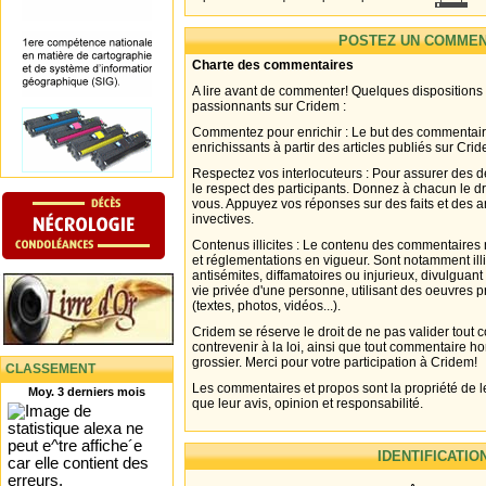
POSTEZ UN COMMEN
Charte des commentaires
A lire avant de commenter! Quelques dispositions
passionnants sur Cridem :
Commentez pour enrichir : Le but des commentair
enrichissants à partir des articles publiés sur Cri
Respectez vos interlocuteurs : Pour assurer des d
le respect des participants. Donnez à chacun le d
vous. Appuyez vos réponses sur des faits et des 
invectives.
Contenus illicites : Le contenu des commentaires n
et réglementations en vigueur. Sont notamment illi
antisémites, diffamatoires ou injurieux, divulguant
vie privée d'une personne, utilisant des oeuvres p
(textes, photos, vidéos...).
Cridem se réserve le droit de ne pas valider tout
contrevenir à la loi, ainsi que tout commentaire h
grossier. Merci pour votre participation à Cridem!
CLASSEMENT
Les commentaires et propos sont la propriété de l
Moy. 3 derniers mois
que leur avis, opinion et responsabilité.
IDENTIFICATIO