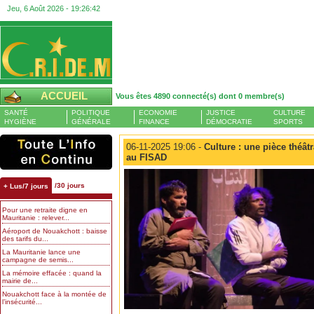
Jeu, 6 Août 2026 -
19:26:42
ACCUEIL
Vous êtes 4890 connecté(s) dont 0 membre(s)
SANTÉ
POLITIQUE
ECONOMIE
JUSTICE
CULTURE
HYGIÈNE
GÉNÉRALE
FINANCE
DÉMOCRATIE
SPORTS
06-11-2025 19:06 -
Culture : une pièce théât
au FISAD
/30 jours
+ Lus/7 jours
Pour une retraite digne en
Mauritanie : relever...
Aéroport de Nouakchott : baisse
des tarifs du...
La Mauritanie lance une
campagne de semis...
La mémoire effacée : quand la
mairie de...
Nouakchott face à la montée de
l’insécurité...