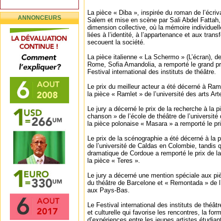
La pièce « Diba », inspirée du roman de l’écri
ANNONCEURS
Salem et mise en scène par Sali Abdel Fattah, 
dimension collective, où la mémoire individuel
liées à l’identité, à l’appartenance et aux tran
secouent la société.
La pièce italienne « La Schermo » (L’écran), d
Rome, Sofia Amandolia, a remporté le grand pri
Festival international des instituts de théâtre.
Le prix du meilleur acteur a été décerné à Ra
la pièce « Ramlet » de l’université des arts A
Le jury a décerné le prix de la recherche à la
chanson » de l’école de théâtre de l’université 
la pièce polonaise « Masara » a remporté le pri
Le prix de la scénographie a été décerné à la 
de l’université de Caldas en Colombie, tandis q
dramatique de Cordoue a remporté le prix de l
la pièce « Teres ».
Le jury a décerné une mention spéciale aux pièc
du théâtre de Barcelone et « Remontada » de l’
aux Pays-Bas.
Le Festival international des instituts de théât
et culturelle qui favorise les rencontres, la for
d’expériences entre les jeunes artistes étudian