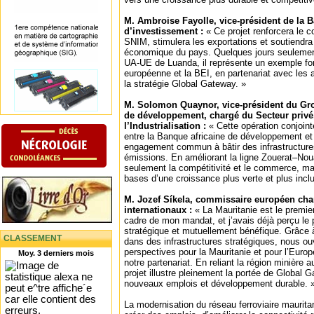
M. Ambroise Fayolle, vice-président de la
d’investissement :
« Ce projet renforcera le co
SNIM, stimulera les exportations et soutiendr
économique du pays. Quelques jours seuleme
UA-UE de Luanda, il représente un exemple for
européenne et la BEI, en partenariat avec les a
la stratégie Global Gateway. »
M. Solomon Quaynor, vice-président du Gro
de développement, chargé du Secteur privé, 
l’Industrialisation :
« Cette opération conjointe 
entre la Banque africaine de développement et 
engagement commun à bâtir des infrastructures 
émissions. En améliorant la ligne Zouerat–No
seulement la compétitivité et le commerce, m
bases d’une croissance plus verte et plus inclu
M. Jozef Síkela, commissaire européen cha
internationaux :
« La Mauritanie est le premier
cadre de mon mandat, et j’avais déjà perçu le p
stratégique et mutuellement bénéfique. Grâce 
CLASSEMENT
dans des infrastructures stratégiques, nous o
perspectives pour la Mauritanie et pour l’Europ
Moy. 3 derniers mois
notre partenariat. En reliant la région minièr
projet illustre pleinement la portée de Global 
nouveaux emplois et développement durable. 
La modernisation du réseau ferroviaire maurit