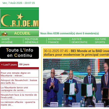
Ven, 7 Août 2026 -
20:07:15
ACCUEIL
Vous êtes 6336 connecté(s) dont 0 membre(s)
SANTÉ
POLITIQUE
ECONOMIE
JUSTICE
CULTURE
HYGIÈNE
GÉNÉRALE
FINANCE
DÉMOCRATIE
SPORTS
30-11-2025 07:45 -
BEI Monde et la BAD inve
dollars pour moderniser le principal corrid
/30 jours
+ Lus/7 jours
Pour une retraite digne en
Mauritanie : relever...
Aéroport de Nouakchott : baisse
des tarifs du...
La Mauritanie lance une
campagne de semis...
Nouakchott face à la montée de
l’insécurité...
La mémoire effacée : quand la
mairie de...