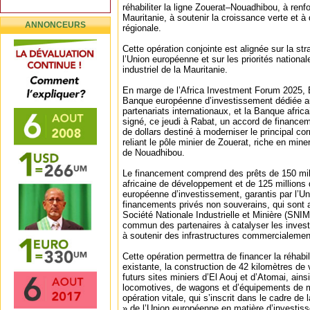
réhabiliter la ligne Zouerat–Nouadhibou, à renfo
Mauritanie, à soutenir la croissance verte et à 
ANNONCEURS
régionale.
Cette opération conjointe est alignée sur la st
l’Union européenne et sur les priorités nation
industriel de la Mauritanie.
En marge de l’Africa Investment Forum 2025, 
Banque européenne d’investissement dédiée a
partenariats internationaux, et la Banque afri
signé, ce jeudi à Rabat, un accord de financem
de dollars destiné à moderniser le principal cor
reliant le pôle minier de Zouerat, riche en miner
de Nouadhibou.
Le financement comprend des prêts de 150 mill
africaine de développement et de 125 millions 
européenne d’investissement, garantis par l’
financements privés non souverains, qui sont 
Société Nationale Industrielle et Minière (SNIM
commun des partenaires à catalyser les invest
à soutenir des infrastructures commercialement
Cette opération permettra de financer la réhabili
existante, la construction de 42 kilomètres de 
futurs sites miniers d’El Aouj et d’Atomai, ainsi
locomotives, de wagons et d’équipements de 
opération vitale, qui s’inscrit dans le cadre de
» de l’Union européenne en matière d’investi