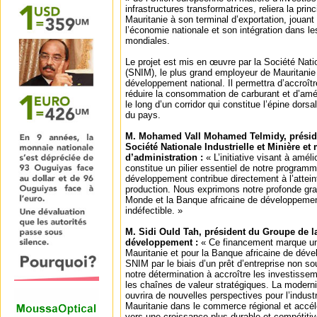
infrastructures transformatrices, reliera la prin
Mauritanie à son terminal d’exportation, jouant 
l’économie nationale et son intégration dans l
mondiales.
Le projet est mis en œuvre par la Société Natio
(SNIM), le plus grand employeur de Mauritanie 
développement national. Il permettra d’accroîtr
réduire la consommation de carburant et d’amélio
le long d’un corridor qui constitue l’épine dors
du pays.
M. Mohamed Vall Mohamed Telmidy, présiden
Société Nationale Industrielle et Minière e
d’administration :
« L’initiative visant à améli
constitue un pilier essentiel de notre program
développement contribue directement à l’attein
production. Nous exprimons notre profonde gra
Monde et la Banque africaine de développement
indéfectible. »
M. Sidi Ould Tah, président du Groupe de l
développement :
« Ce financement marque une
Mauritanie et pour la Banque africaine de dév
SNIM par le biais d’un prêt d’entreprise non s
notre détermination à accroître les investisse
les chaînes de valeur stratégiques. La moderni
ouvrira de nouvelles perspectives pour l’industri
Mauritanie dans le commerce régional et accélé
vers une croissance plus durable et compétitiv