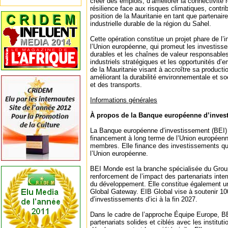
créer des emplois, d’améliorer la connectivité r
résilience face aux risques climatiques, contrib
position de la Mauritanie en tant que partenair
industrielle durable de la région du Sahel.
Cette opération constitue un projet phare de l’
l’Union européenne, qui promeut les investisse
durables et les chaînes de valeur responsable
industriels stratégiques et les opportunités d’em
de la Mauritanie visant à accroître sa producti
améliorant la durabilité environnementale et so
et des transports.
Informations générales
À propos de la Banque européenne d’inves
La Banque européenne d’investissement (BEI) es
financement à long terme de l’Union européenn
membres. Elle finance des investissements qui
l’Union européenne.
BEI Monde est la branche spécialisée du Gro
renforcement de l’impact des partenariats inte
du développement. Elle constitue également un p
Global Gateway. EIB Global vise à soutenir 100
d’investissements d’ici à la fin 2027.
Dans le cadre de l’approche Équipe Europe, 
partenariats solides et ciblés avec les institu