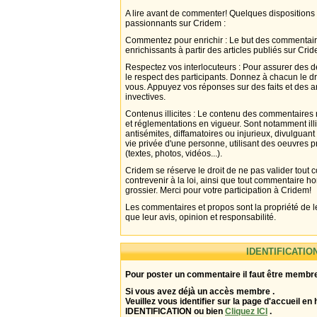
A lire avant de commenter! Quelques dispositions
passionnants sur Cridem :
Commentez pour enrichir : Le but des commentair
enrichissants à partir des articles publiés sur Cri
Respectez vos interlocuteurs : Pour assurer des d
le respect des participants. Donnez à chacun le d
vous. Appuyez vos réponses sur des faits et des 
invectives.
Contenus illicites : Le contenu des commentaires n
et réglementations en vigueur. Sont notamment illi
antisémites, diffamatoires ou injurieux, divulguant
vie privée d'une personne, utilisant des oeuvres p
(textes, photos, vidéos...).
Cridem se réserve le droit de ne pas valider tout
contrevenir à la loi, ainsi que tout commentaire h
grossier. Merci pour votre participation à Cridem!
Les commentaires et propos sont la propriété de l
que leur avis, opinion et responsabilité.
IDENTIFICATIO
Pour poster un commentaire il faut être membre
Si vous avez déjà un accès membre .
Veuillez vous identifier sur la page d'accueil en 
IDENTIFICATION ou bien
Cliquez ICI
.