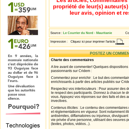
Les articles, commentaires 
propriété de leur(s) auteur(s
leur avis, opinion et r
Source :
Le Courrier du Nord - Mauritanie
Co
Impression :
Cliquez ici pour imprimer l'article
POSTEZ UN COMMEN
Charte des commentaires
A lire avant de commenter! Quelques dispositions
passionnants sur Cridem :
Commentez pour enrichir : Le but des commentair
enrichissants à partir des articles publiés sur Cri
Respectez vos interlocuteurs : Pour assurer des d
le respect des participants. Donnez à chacun le d
vous. Appuyez vos réponses sur des faits et des 
invectives.
Contenus illicites : Le contenu des commentaires n
et réglementations en vigueur. Sont notamment illi
antisémites, diffamatoires ou injurieux, divulguant
vie privée d'une personne, utilisant des oeuvres p
(textes, photos, vidéos...).