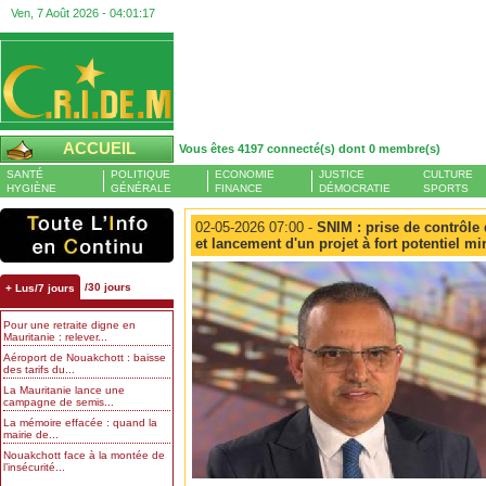
Ven, 7 Août 2026 -
04:01:18
ACCUEIL
Vous êtes 4197 connecté(s) dont 0 membre(s)
SANTÉ
POLITIQUE
ECONOMIE
JUSTICE
CULTURE
HYGIÈNE
GÉNÉRALE
FINANCE
DÉMOCRATIE
SPORTS
02-05-2026 07:00 -
SNIM : prise de contrôle 
et lancement d'un projet à fort potentiel mi
/30 jours
+ Lus/7 jours
Pour une retraite digne en
Mauritanie : relever...
Aéroport de Nouakchott : baisse
des tarifs du...
La Mauritanie lance une
campagne de semis...
La mémoire effacée : quand la
mairie de...
Nouakchott face à la montée de
l’insécurité...