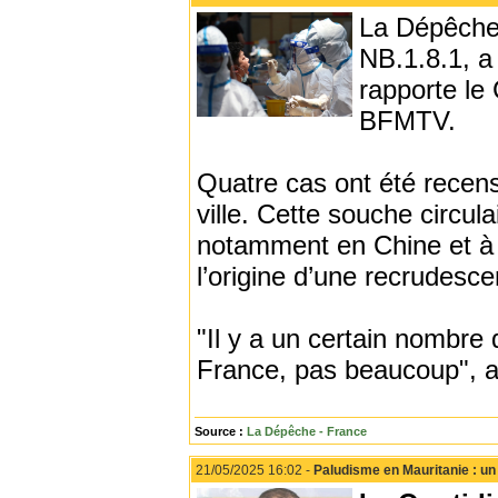
La Dépêche 
NB.1.8.1, a 
rapporte le
BFMTV.
Quatre cas ont été recensé
ville. Cette souche circul
notamment en Chine et à 
l’origine d’une recrudes
"Il y a un certain nombre
France, pas beaucoup", a 
Source :
La Dépêche - France
21/05/2025 16:02 -
Paludisme en Mauritanie : un 