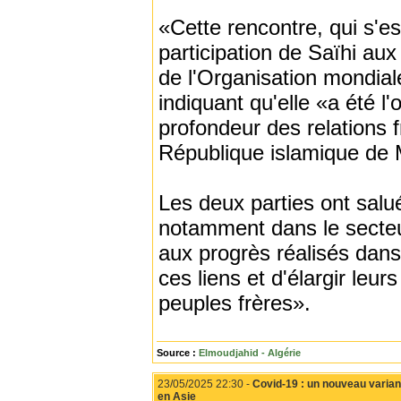
«Cette rencontre, qui s'est
participation de Saïhi au
de l'Organisation mondia
indiquant qu'elle «a été l
profondeur des relations fr
République islamique de 
Les deux parties ont salu
notamment dans le secteur
aux progrès réalisés dans
ces liens et d'élargir leu
peuples frères».
Source :
Elmoudjahid - Algérie
23/05/2025 22:30 -
Covid-19 : un nouveau varian
en Asie