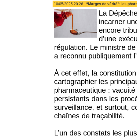
10/05/2025 20:26 -
“Marges de vérité”: les pha
La Dépêche 
incarner un
encore tribu
d’une exécu
régulation. Le ministre de
a reconnu publiquement l
À cet effet, la constituti
cartographier les princip
pharmaceutique : vacuité p
persistants dans les proc
surveillance, et surtout,
chaînes de traçabilité.
L’un des constats les plu