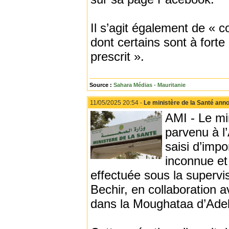
Il s’agit également de « c
dont certains sont à fort
prescrit ».
Source :
Sahara Médias - Mauritanie
11/05/2025 20:54 -
Le ministère de la Santé ann
AMI - Le mi
parvenu à l
saisi d’imp
inconnue et 
effectuée sous la superv
Bechir, en collaboration a
dans la Moughataa d’Ade