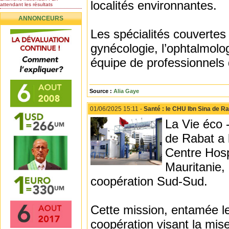
localités environnantes.
attendant les résultats
Nomination de l’Honorable Diye
ANNONCEURS
Ba au poste de...
Mauritanie : les résultats du
Les spécialités couvertes 
baccalauréat 2026...
gynécologie, l’ophtalmolog
Mauritanie : Les 10 premiers au
BEPC 2026
équipe de professionnels
Un syndicat de l’enseignement
rejette la...
Source :
Alia Gaye
01/06/2025 15:11 -
Santé : le CHU Ibn Sina de Ra
La Vie éco 
de Rabat a 
Centre Hosp
Mauritanie,
coopération Sud-Sud.
Cette mission, entamée le
coopération visant la mi