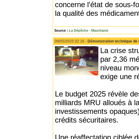
concerne l’état de sous-fo
la qualité des médicamen
Source :
La Dépêche - Mauritanie
09/05/2025 02:16 -
Démonstration technique de f
La crise st
par 2,36 mé
niveau mond
exige une r
Le budget 2025 révèle des
milliards MRU alloués à l
investissements opaques) 
crédits sécuritaires.
Une réaffectation ciblée 