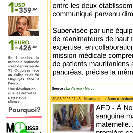
entre les deux établissem
communiqué parvenu dim
Supervisée par une équip
de réanimateurs de haut n
expertise, en collaborati
mission médicale comprend
de patients mauritaniens a
pancréas, précise la mêm
Source :
La Vie éco - Maroc
30/05/2025 21:45 -
Mauritanie : « Sans transfusi
AFD - À Nou
sanguine ma
maternelle.
première ca