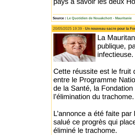
pays à savoir les deux Ho
Source :
Le Quotidien de Nouakchott - Mauritanie
20/05/2025 19:39 -
Un nouveau sacre pour la F
La Mauritan
publique, pa
infectieuse.
Cette réussite est le frui
entre le Programme Nation
de la Santé, la Fondation 
l’élimination du trachome.
L’annonce a été faite par
salué ce progrès qui plac
éliminé le trachome.