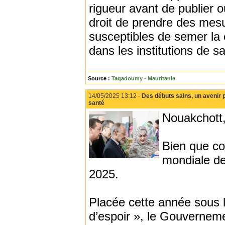
rigueur avant de publier 
droit de prendre des mesu
susceptibles de semer la 
dans les institutions de s
Source :
Taqadoumy - Mauritanie
14/05/2025 13:12 -
Des débuts sains, un avenir p
santé
Nouakchott,
Bien que co
mondiale de
2025.
Placée cette année sous l
d’espoir », le Gouverneme