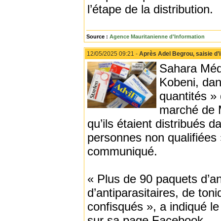
l’étape de la distribution.
Source :
Agence Mauritanienne d'Information
12/05/2025 09:21 -
Après Adel Begrou, saisie d
Sahara Médi
Kobeni, dans
quantités »
marché de M
qu’ils étaient distribués 
personnes non qualifiées 
communiqué.
« Plus de 90 paquets d’an
d’antiparasitaires, de ton
confisqués », a indiqué l
sur sa page Facebook.