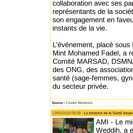
collaboration avec ses par
représentants de la sociét
son engagement en faveur 
instants de la vie.
L’événement, placé sous 
Mint Mohamed Fadel, a r
Comité MARSAD, DSMNA), 
des ONG, des associations
santé (sage-femmes, gyné
du secteur privée.
Source :
Cheikh Melainine
13/05/2025 09:59 -
Le ministre de la Santé inspe
AMI - Le mi
Weddih, a ef