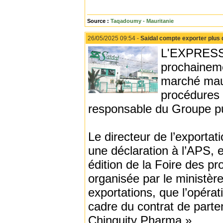
Source :
Taqadoumy - Mauritanie
26/05/2025 09:54 -
Saidal compte exporter plus 
L'EXPRESS 
prochaineme
marché maur
procédures 
responsable du Groupe pu
Le directeur de l’exporta
une déclaration à l’APS, 
édition de la Foire des p
organisée par le ministè
exportations, que l’opérati
cadre du contrat de parten
Chinguity Pharma ».