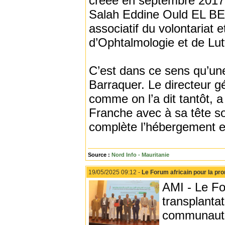
créée en septembre 2017 e
Salah Eddine Ould EL BE
associatif du volontariat 
d’Ophtalmologie et de Lu
C’est dans ce sens qu’une
Barraquer. Le directeur g
comme on l’a dit tantôt, 
Franche avec à sa tête s
complète l’hébergement et
Source :
Nord Info - Mauritanie
19/05/2025 09:12 -
Le Forum africain pour la pro
AMI - Le Fo
transplanta
communautés