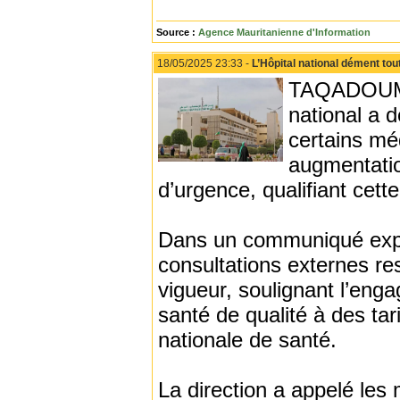
Source :
Agence Mauritanienne d'Information
18/05/2025 23:33 -
L’Hôpital national dément to
TAQADOUMY -
national a 
certains mé
augmentatio
d’urgence, qualifiant cett
Dans un communiqué explica
consultations externes r
vigueur, soulignant l’eng
santé de qualité à des ta
nationale de santé.
La direction a appelé les 