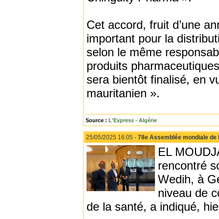
Cet accord, fruit d’une a
important pour la distrib
selon le même responsabl
produits pharmaceutiques
sera bientôt finalisé, en v
mauritanien ».
Source :
L'Express - Algérie
25/05/2025 16:05 -
78e Assemblée mondiale de l
EL MOUDJAHI
rencontré s
Wedih, à Ge
niveau de c
de la santé, a indiqué, h