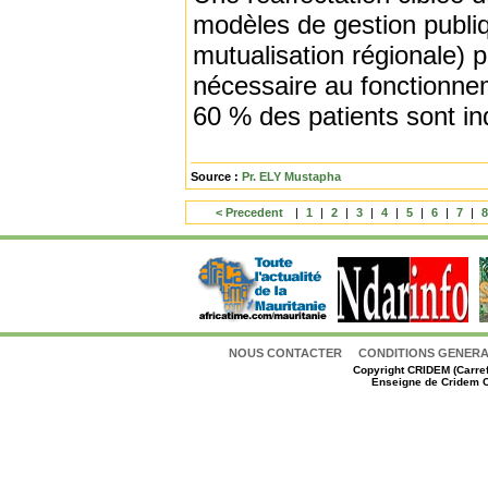
modèles de gestion publi
mutualisation régionale) p
nécessaire au fonctionnem
60 % des patients sont in
Source :
Pr. ELY Mustapha
< Precedent
|
1
|
2
|
3
|
4
|
5
|
6
|
7
|
NOUS CONTACTER
CONDITIONS GENERAL
Copyright
CRIDEM (Carref
Enseigne de Cridem C