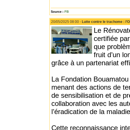
Source :
FB
20/05/2025 08:00 -
Lutte contre le trachome : l’
Le Rénovate
certifiée p
que problèm
fruit d’un 
grâce à un partenariat eff
La Fondation Bouamatou a 
menant des actions de te
de sensibilisation et de 
collaboration avec les aut
l’éradication de la maladie
Cette reconnaissance int