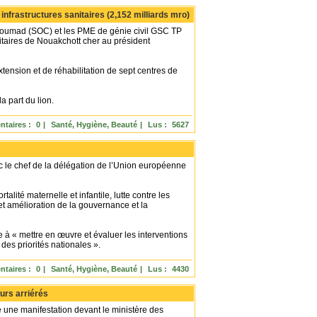
nfrastructures sanitaires (2,152 milliards mro)
oumad (SOC) et les PME de génie civil GSC TP
itaires de Nouakchott cher au président
extension et de réhabilitation de sept centres de
 part du lion.
taires :
0
|
Santé, Hygiène, Beauté
|
Lus :
5627
c le chef de la délégation de l’Union européenne
talité maternelle et infantile, lutte contre les
et amélioration de la gouvernance et la
 à « mettre en œuvre et évaluer les interventions
 des priorités nationales ».
taires :
0
|
Santé, Hygiène, Beauté
|
Lus :
4430
urs arriérés
une manifestation devant le ministère des