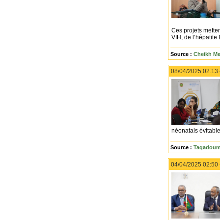
Ces projets metten
VIH, de l’hépatite 
Source :
Cheikh Me
08/04/2025 02:13
néonatals évitable
Source :
Taqadoumy
04/04/2025 02:50