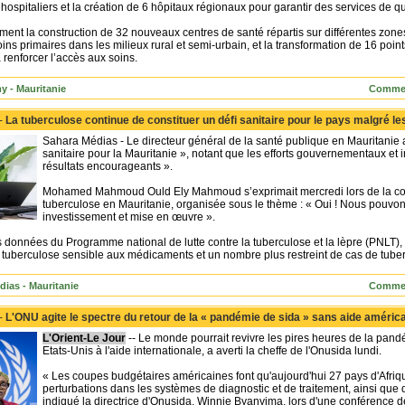
ospitaliers et la création de 6 hôpitaux régionaux pour garantir des services de qu
ent la construction de 32 nouveaux centres de santé répartis sur différentes zones
oins primaires dans les milieux rural et semi-urbain, et la transformation de 16 poi
renforcer l’accès aux soins.
 - Mauritanie
Commen
 -
La tuberculose continue de constituer un défi sanitaire pour le pays malgré le
Sahara Médias - Le directeur général de la santé publique en Mauritanie a
sanitaire pour la Mauritanie », notant que les efforts gouvernementaux et i
résultats encourageants ».
Mohamed Mahmoud Ould Ely Mahmoud s’exprimait mercredi lors de la co
tuberculose en Mauritanie, organisée sous le thème : « Oui ! Nous pouvon
investissement et mise en œuvre ».
 données du Programme national de lutte contre la tuberculose et la lèpre (PNLT), 
tuberculose sensible aux médicaments et un nombre plus restreint de cas de tubercu
dias - Mauritanie
Commen
 -
L'ONU agite le spectre du retour de la « pandémie de sida » sans aide améric
L'Orient-Le Jour
-- Le monde pourrait revivre les pires heures de la pand
Etats-Unis à l'aide internationale, a averti la cheffe de l'Onusida lundi.
« Les coupes budgétaires américaines font qu'aujourd'hui 27 pays d'Afri
perturbations dans les systèmes de diagnostic et de traitement, ainsi que 
indiqué la directrice d'Onusida, Winnie Byanyima, lors d'une conférence 