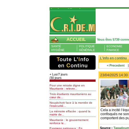
Authentification
Pour S'authentifier veuillez fournir votre
Pseudo et Mot de passer et cliquez sur : 
connecter
Pseudo
ACCUEIL
Vous êtes 5739 conn
Liste des membres en ligne (1)
SANTÉ
POLITIQUE
ECONOMIE
Mot de passe
HYGIÈNE
GÉNÉRALE
FINANCE
DIARGUA
L'info en continu
< Precedent
Mot de passe oublié
+ Lus/7 jours
23/04/2025 14:30
/30 jours
Pour une retraite digne en
Mauritanie : relever...
Trois étudiants mauritaniens au
cœur de...
Nouakchott face à la montée de
l’insécurité...
Cela a incité l’éq
La mémoire effacée : quand la
confisqués ne son
mairie de...
comportent des pu
Mauritanie : le gouvernement
renforce le...
Source :
Taqadoumy
Examens nationaux : En