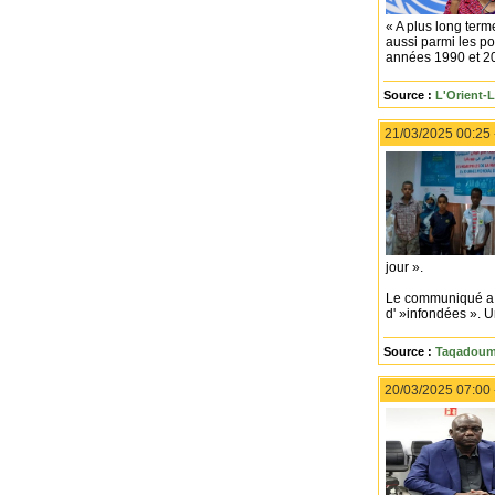
« A plus long term
aussi parmi les po
années 1990 et 200
Source :
L'Orient-
21/03/2025 00:25
jour ».
Le communiqué a a
d' »infondées ». Un
Source :
Taqadoumy
20/03/2025 07:00