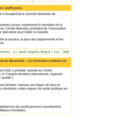
urs souffrances
i à Nouakchott la Journée Mondiale de
rtenaires locaux, notamment le ministère de la
onie, Cheikh Bahaïda, président de l’Association
spécialisé pour traiter la maladie.
tre la douleur, la peur des saignements et les
ier.
taires :
0
|
Santé, Hygiène, Beauté
|
Lus :
4028
al de Mauritanie : «La formation continue est
iem Dah, a présidé, samedi au Centre
 3ᵉ Congrès dentaire international, organisé
 qualité ».
al dentaire, marque une étape clé dans la
cco-dentaires, enjeu majeur de santé publique en
compétences des professionnels mauritaniens
ntifiques mondiales.