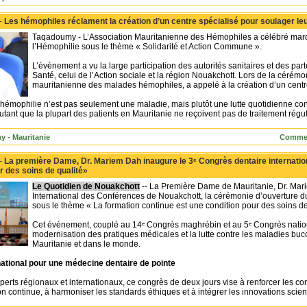
 -
Les hémophiles réclament la création d’un centre spécialisé pour soulager le
Taqadoumy - L’Association Mauritanienne des Hémophiles a célébré mard
l’Hémophilie sous le thème « Solidarité et Action Commune ».
L’évènement a vu la large participation des autorités sanitaires et des pa
Santé, celui de l’Action sociale et la région Nouakchott. Lors de la cérém
mauritanienne des malades hémophiles, a appelé à la création d’un centre 
l’hémophilie n’est pas seulement une maladie, mais plutôt une lutte quotidienne con
utant que la plupart des patients en Mauritanie ne reçoivent pas de traitement régul
 - Mauritanie
Commen
 -
La première Dame, Dr. Mariem Dah inaugure le 3ᵉ Congrès dentaire internation
r des soins de qualité»
Le Quotidien de Nouakchott
-- La Première Dame de Mauritanie, Dr. Mar
International des Conférences de Nouakchott, la cérémonie d’ouverture du
sous le thème « La formation continue est une condition pour des soins de
Cet événement, couplé au 14ᵉ Congrès maghrébin et au 5ᵉ Congrès nation
modernisation des pratiques médicales et la lutte contre les maladies bu
Mauritanie et dans le monde.
tional pour une médecine dentaire de pointe
xperts régionaux et internationaux, ce congrès de deux jours vise à renforcer les 
on continue, à harmoniser les standards éthiques et à intégrer les innovations scie