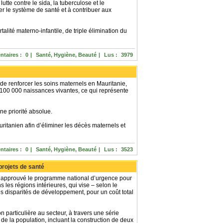
utte contre le sida, la tuberculose et le
er le système de santé et à contribuer aux
lité materno-infantile, de triple élimination du
taires :
0
|
Santé, Hygiène, Beauté
|
Lus :
3979
de renforcer les soins maternels en Mauritanie,
100 000 naissances vivantes, ce qui représente
ne priorité absolue.
itanien afin d’éliminer les décès maternels et
taires :
0
|
Santé, Hygiène, Beauté
|
Lus :
3523
projets de santé
 a approuvé le programme national d’urgence pour
les régions intérieures, qui vise – selon le
les disparités de développement, pour un coût total
 particulière au secteur, à travers une série
r de la population, incluant la construction de deux