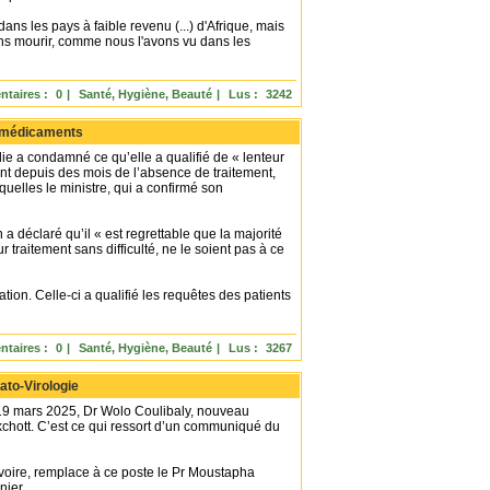
ns les pays à faible revenu (...) d'Afrique, mais
ens mourir, comme nous l'avons vu dans les
taires :
0
|
Santé, Hygiène, Beauté
|
Lus :
3242
es médicaments
ie a condamné ce qu’elle a qualifié de « lenteur
rent depuis des mois de l’absence de traitement,
uelles le ministre, qui a confirmé son
déclaré qu’il « est regrettable que la majorité
traitement sans difficulté, ne le soient pas à ce
on. Celle-ci a qualifié les requêtes des patients
taires :
0
|
Santé, Hygiène, Beauté
|
Lus :
3267
ato-Virologie
9 mars 2025, Dr Wolo Coulibaly, nouveau
akchott. C’est ce qui ressort d’un communiqué du
Ivoire, remplace à ce poste le Pr Moustapha
ier.