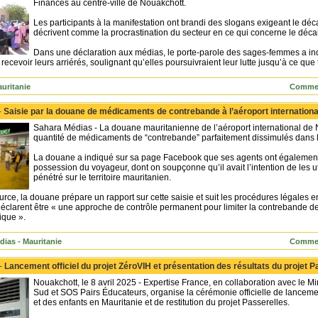
Finances au centre-ville de Nouakchott.
Les participants à la manifestation ont brandi des slogans exigeant le déc
décrivent comme la procrastination du secteur en ce qui concerne le déca
Dans une déclaration aux médias, le porte-parole des sages-femmes a i
e recevoir leurs arriérés, soulignant qu’elles poursuivraient leur lutte jusqu’à ce qu
uritanie
Commen
-
Saisie par la douane de médicaments de contrebande à l’aéroport internation
Sahara Médias - La douane mauritanienne de l’aéroport international de 
quantité de médicaments de “contrebande” parfaitement dissimulés dans 
La douane a indiqué sur sa page Facebook que ses agents ont également 
possession du voyageur, dont on soupçonne qu’il avait l’intention de les uti
pénétré sur le territoire mauritanien.
ce, la douane prépare un rapport sur cette saisie et suit les procédures légales e
 déclarent être « une approche de contrôle permanent pour limiter la contrebande d
ique ».
dias - Mauritanie
Commen
 -
Lancement officiel du projet ZéroVIH et présentation des résultats du projet 
Nouakchott, le 8 avril 2025 - Expertise France, en collaboration avec le Mi
Sud et SOS Pairs Éducateurs, organise la cérémonie officielle de lanceme
et des enfants en Mauritanie et de restitution du projet Passerelles.