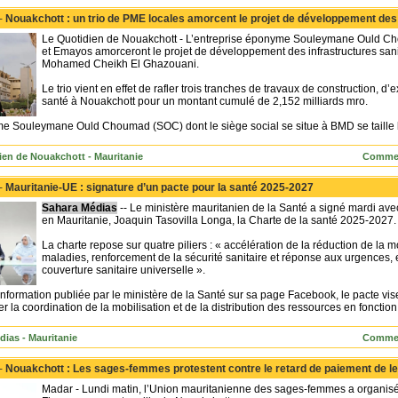
 -
Nouakchott : un trio de PME locales amorcent le projet de développement des i
Le Quotidien de Nouakchott - L’entreprise éponyme Souleymane Ould Ch
et Emayos amorceront le projet de développement des infrastructures san
Mohamed Cheikh El Ghazouani.
Le trio vient en effet de rafler trois tranches de travaux de construction, d’
santé à Nouakchott pour un montant cumulé de 2,152 milliards mro.
e Souleymane Ould Choumad (SOC) dont le siège social se situe à BMD se taille la
ien de Nouakchott - Mauritanie
Commen
 -
Mauritanie-UE : signature d’un pacte pour la santé 2025-2027
Sahara Médias
-- Le ministère mauritanien de la Santé a signé mardi ave
en Mauritanie, Joaquin Tasovilla Longa, la Charte de la santé 2025-2027.
La charte repose sur quatre piliers : « accélération de la réduction de la mor
maladies, renforcement de la sécurité sanitaire et réponse aux urgences, 
couverture sanitaire universelle ».
nformation publiée par le ministère de la Santé sur sa page Facebook, le pacte vise
er la coordination de la mobilisation et de la distribution des ressources en fonction
dias - Mauritanie
Commen
 -
Nouakchott : Les sages-femmes protestent contre le retard de paiement de le
Madar - Lundi matin, l’Union mauritanienne des sages-femmes a organisé 