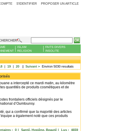
COMPTE
S'IDENTIFIER
PROPOSER UN ARTICLE
CHERCHER
SME
ISLAM
FAITS DIVERS
NNEMENT
RELIGION
INSOLITE
18
|
19
|
20
|
Suivant >
Environ 5030 resultats
orisés
ouane a intercepté ce mardi matin, au kilomètre
es quantités de produits cosmétiques et de
stes frontaliers officiels désignés par le
rnational d’Oumtounsy.
é, qui a confirmé que la majorité des articles
L’équipe a également noté que ces produits
taires :
0
|
Santé, Hygiène, Beauté
|
Lus :
4659