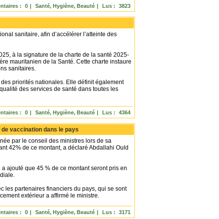
taires :
0
|
Santé, Hygiène, Beauté
|
Lus :
3823
onal sanitaire, afin d’accélérer l’atteinte des
25, à la signature de la charte de la santé 2025-
re mauritanien de la Santé. Cette charte instaure
ns sanitaires.
 des priorités nationales. Elle définit également
qualité des services de santé dans toutes les
taires :
0
|
Santé, Hygiène, Beauté
|
Lus :
4364
e de vaccination dans le pays
ée par le conseil des ministres lors de sa
uant 42% de ce montant, a déclaré Abdallahi Ould
e a ajouté que 45 % de ce montant seront pris en
diale.
ec les partenaires financiers du pays, qui se sont
ement extérieur a affirmé le ministre.
taires :
0
|
Santé, Hygiène, Beauté
|
Lus :
3171