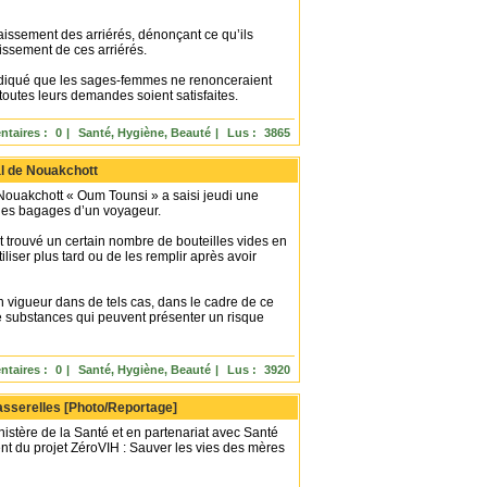
aissement des arriérés, dénonçant ce qu’ils
issement de ces arriérés.
ndiqué que les sages-femmes ne renonceraient
e toutes leurs demandes soient satisfaites.
taires :
0
|
Santé, Hygiène, Beauté
|
Lus :
3865
al de Nouakchott
Nouakchott « Oum Tounsi » a saisi jeudi une
les bagages d’un voyageur.
trouvé un certain nombre de bouteilles vides en
liser plus tard ou de les remplir après avoir
n vigueur dans de tels cas, dans le cadre de ce
e substances qui peuvent présenter un risque
taires :
0
|
Santé, Hygiène, Beauté
|
Lus :
3920
Passerelles [Photo/Reportage]
nistère de la Santé et en partenariat avec Santé
nt du projet ZéroVIH : Sauver les vies des mères