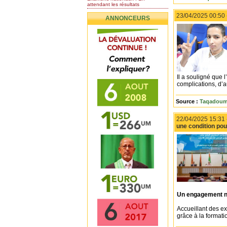
attendant les résultats
Nomination de l’Honorable Diye
23/04/2025 00:50
ANNONCEURS
Ba au poste de...
Mauritanie : les résultats du
baccalauréat 2026...
Mauritanie : Les 10 premiers au
BEPC 2026
Un syndicat de l’enseignement
rejette la...
Il a souligné que 
complications, d’a
Source :
Taqadoumy
22/04/2025 15:31
une condition pou
Un engagement na
Accueillant des e
grâce à la formati