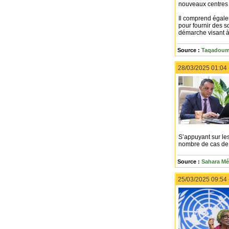
nouveaux centres h
Il comprend égalem
pour fournir des s
démarche visant à 
Source :
Taqadoumy
28/03/2025 01:04
S’appuyant sur les
nombre de cas de 
Source :
Sahara Mé
25/03/2025 09:54