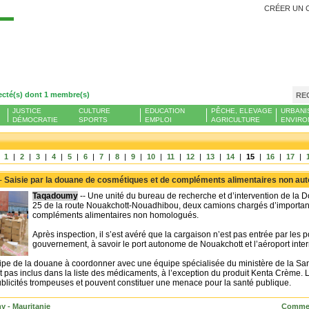
CRÉER UN 
Se
ecté(s) dont 1 membre(s)
RE
JUSTICE
CULTURE
EDUCATION
PÊCHE, ELEVAGE
URBANI
DÉMOCRATIE
SPORTS
EMPLOI
AGRICULTURE
ENVIRO
|
1
|
2
|
3
|
4
|
5
|
6
|
7
|
8
|
9
|
10
|
11
|
12
|
13
|
14
|
15
|
16
|
17
|
 -
Saisie par la douane de cosmétiques et de compléments alimentaires non aut
Taqadoumy
-- Une unité du bureau de recherche et d’intervention de la D
25 de la route Nouakchott-Nouadhibou, deux camions chargés d’important
compléments alimentaires non homologués.
Après inspection, il s’est avéré que la cargaison n’est pas entrée par les po
gouvernement, à savoir le port autonome de Nouakchott et l’aéroport inte
uipe de la douane à coordonner avec une équipe spécialisée du ministère de la Sant
t pas inclus dans la liste des médicaments, à l’exception du produit Kenta Crème. 
blicités trompeuses et pouvent constituer une menace pour la santé publique.
 - Mauritanie
Commen