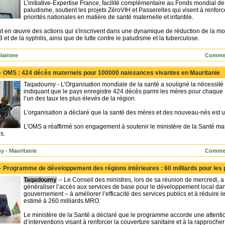
L’initiative-Expertise France, facilité complémentaire au Fonds mondial de l
paludisme, soutient les projets ZéroVIH et Passerelles qui visent à renforc
priorités nationales en matière de santé maternelle et infantile.
t en œuvre des actions qui s'inscrivent dans une dynamique de réduction de la morta
B et de la syphilis, ainsi que de lutte contre le paludisme et la tuberculose.
lainine
Commen
 -
OMS : 424 décès maternels pour 100000 naissances vivantes en Mauritanie
Taqadoumy - L’Organisation mondiale de la santé a souligné la nécessité 
indiquant que le pays enregistre 424 décès parmi les mères pour chaque 
l’un des taux les plus élevés de la région.
L’organisation a déclaré que la santé des mères et des nouveau-nés est u
L’OMS a réaffirmé son engagement à soutenir le ministère de la Santé maur
s.
 - Mauritanie
Commen
 -
Programme de développement des régions intérieures : 60 milliards pour les 
Taqadoumy
-- Le Conseil des ministres, lors de sa réunion de mercredi,
généraliser l’accès aux services de base pour le développement local dans 
gouvernement – à améliorer l’efficacité des services publics et à réduire 
estimé à 260 milliards MRO.
Le ministère de la Santé a déclaré que le programme accorde une attention
d’interventions visant à renforcer la couverture sanitaire et à la rapproche