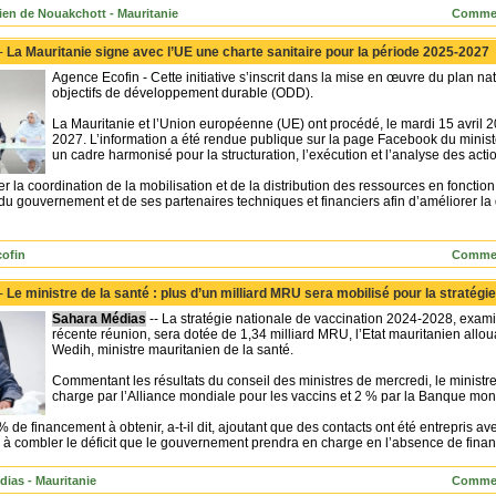
ien de Nouakchott - Mauritanie
Commen
 -
La Mauritanie signe avec l’UE une charte sanitaire pour la période 2025-2027
Agence Ecofin - Cette initiative s’inscrit dans la mise en œuvre du plan nati
objectifs de développement durable (ODD).
La Mauritanie et l’Union européenne (UE) ont procédé, le mardi 15 avril 20
2027. L’information a été rendue publique sur la page Facebook du ministè
un cadre harmonisé pour la structuration, l’exécution et l’analyse des actio
er la coordination de la mobilisation et de la distribution des ressources en fonction
 gouvernement et de ses partenaires techniques et financiers afin d’améliorer la 
ofin
Commen
 -
Le ministre de la santé : plus d’un milliard MRU sera mobilisé pour la stratégi
Sahara Médias
-- La stratégie nationale de vaccination 2024-2028, examin
récente réunion, sera dotée de 1,34 milliard MRU, l’Etat mauritanien allo
Wedih, ministre mauritanien de la santé.
Commentant les résultats du conseil des ministres de mercredi, le ministr
charge par l’Alliance mondiale pour les vaccins et 2 % par la Banque mon
% de financement à obtenir, a-t-il dit, ajoutant que des contacts ont été entrepris av
à combler le déficit que le gouvernement prendra en charge en l’absence de financ
dias - Mauritanie
Commen