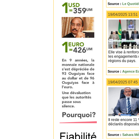
Source :
Le Quotid
19/04/2025 13:51
Elle vise à renforc
les engagements du
régions du pays.
Source :
Agence Ec
19/04/2025 07:45
Il reste encore 11 
déclarés disposés 
Source :
Sahara Mé