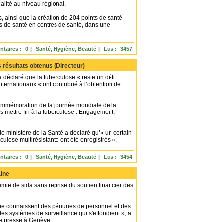
alité au niveau régional.
, ainsi que la création de 204 points de santé
nts de santé en centres de santé, dans une
taires :
0
|
Santé, Hygiène, Beauté
|
Lus :
3457
s résultats obtenus (Directeur)
 déclaré que la tuberculose « reste un défi
nternationaux « ont contribué à l’obtention de
mmémoration de la journée mondiale de la
s mettre fin à la tuberculose : Engagement,
le ministère de la Santé a déclaré qu’« un certain
lose multirésistante ont été enregistrés ».
taires :
0
|
Santé, Hygiène, Beauté
|
Lus :
3454
aine
émie de sida sans reprise du soutien financier des
que connaissent des pénuries de personnel et des
des systèmes de surveillance qui s'effondrent », a
de presse à Genève.