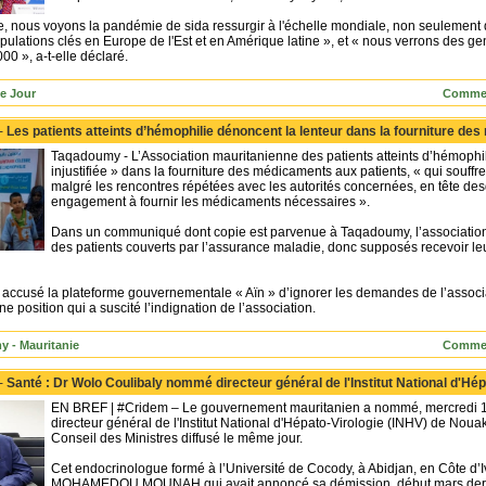
e, nous voyons la pandémie de sida ressurgir à l'échelle mondiale, non seulement da
pulations clés en Europe de l'Est et en Amérique latine », et « nous verrons des g
0 », a-t-elle déclaré.
Le Jour
Commen
 -
Les patients atteints d’hémophilie dénoncent la lenteur dans la fourniture d
Taqadoumy - L’Association mauritanienne des patients atteints d’hémophil
injustifiée » dans la fourniture des médicaments aux patients, « qui souff
malgré les rencontres répétées avec les autorités concernées, en tête desq
engagement à fournir les médicaments nécessaires ».
Dans un communiqué dont copie est parvenue à Taqadoumy, l’association a 
des patients couverts par l’assurance maladie, donc supposés recevoir leur 
ccusé la plateforme gouvernementale « Aïn » d’ignorer les demandes de l’associati
e position qui a suscité l’indignation de l’association.
 - Mauritanie
Commen
 -
Santé : Dr Wolo Coulibaly nommé directeur général de l'Institut National d'Hép
EN BREF | #Cridem – Le gouvernement mauritanien a nommé, mercredi 1
directeur général de l'Institut National d'Hépato-Virologie (INHV) de Nou
Conseil des Ministres diffusé le même jour.
Cet endocrinologue formé à l’Université de Cocody, à Abidjan, en Côte d’
MOHAMEDOU MOUNAH qui avait annoncé sa démission, début mars dern