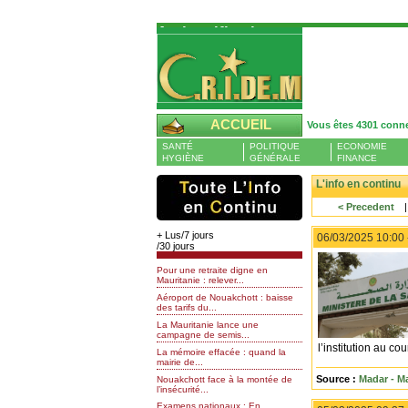
Authentification
Pour S'authentifier veuillez fournir votre
Pseudo et Mot de passer et cliquez sur : 
connecter
Pseudo
ACCUEIL
Vous êtes 4301 conn
Liste des membres en ligne (0)
SANTÉ
POLITIQUE
ECONOMIE
Mot de passe
HYGIÈNE
GÉNÉRALE
FINANCE
L'info en continu
< Precedent
Mot de passe oublié
+ Lus/7 jours
06/03/2025 10:00
/30 jours
Pour une retraite digne en
Mauritanie : relever...
Aéroport de Nouakchott : baisse
des tarifs du...
La Mauritanie lance une
campagne de semis...
l’institution au co
La mémoire effacée : quand la
mairie de...
Source :
Madar - Ma
Nouakchott face à la montée de
l’insécurité...
Examens nationaux : En