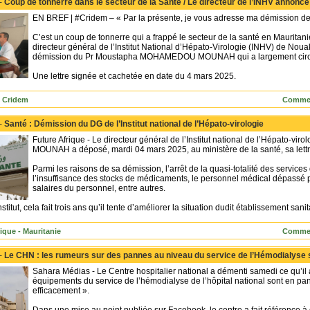
 -
Coup de tonnerre dans le secteur de la Santé / Le directeur de l’INHV annonce
EN BREF | #Cridem – « Par la présente, je vous adresse ma démission de 
C’est un coup de tonnerre qui a frappé le secteur de la santé en Mauritan
directeur général de l’Institut National d’Hépato-Virologie (INHV) de Nouak
démission du Pr Moustapha MOHAMEDOU MOUNAH qui a largement circul
Une lettre signée et cachetée en date du 4 mars 2025.
 Cridem
Commen
 -
Santé : Démission du DG de l’Institut national de l’Hépato-virologie
Future Afrique - Le directeur général de l’Institut national de l’Hépato
MOUNAH a déposé, mardi 04 mars 2025, au ministère de la santé, sa lett
Parmi les raisons de sa démission, l’arrêt de la quasi-totalité des services d
l’insuffisance des stocks de médicaments, le personnel médical dépassé par
salaires du personnel, entre autres.
stitut, cela fait trois ans qu’il tente d’améliorer la situation dudit établissement sanit
ique - Mauritanie
Commen
 -
Le CHN : les rumeurs sur des pannes au niveau du service de l’Hémodialyse
Sahara Médias - Le Centre hospitalier national a démenti samedi ce qu’il a
équipements du service de l’hémodialyse de l’hôpital national sont en pan
efficacement ».