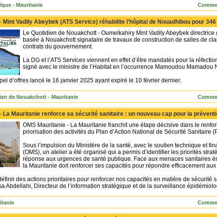
ique - Mauritanie
Commen
 -
Mint Vadily Abeybek (ATS Service) réhabilite l’hôpital de Nouadhibou pour 346
Le Quotidien de Nouakchott - Oumelkahiry Mint Vadily Abeybek directrice
basée à Nouakchott signataire de travaux de construction de salles de cla
contrats du gouvernement.
La DG et l’ATS Services viennent en effet d’être mandatés pour la réfectio
signé avec le ministre de l’Habitat en l’occurrence Mamoudou Mamadou N
el d’offres lancé le 16 janvier 2025 ayant expiré le 10 février dernier.
ien de Nouakchott - Mauritanie
Commen
 -
La Mauritanie renforce sa sécurité sanitaire : un nouveau cap pour la prévent
OMS Mauritanie - La Mauritanie franchit une étape décisive dans le renfor
priorisation des activités du Plan d’Action National de Sécurité Sanitair
Sous l’impulsion du Ministère de la santé, avec le soutien technique et fi
(OMS), un atelier a été organisé qui a permis d’identifier les priorités str
réponse aux urgences de santé publique. Face aux menaces sanitaires éme
la Mauritanie doit renforcer ses capacités pour répondre efficacement aux 
finir des actions prioritaires pour renforcer nos capacités en matière de sécurité s
 Abdellahi, Directeur de l’information stratégique et de la surveillance épidémiol
tanie
Commen