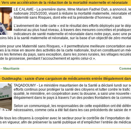
-
Vers une accélération de la réduction de la mortalité maternelle et néonatale
LE CALAME - La première dame, Mme Mariam Fadhel Dah, a annoncé, le 
nationale 2025/2030, visant à réduire la mortalité maternelle, néonatale e
Maternité sans Risques, dont elle est la présidente d’honneur, mardi.
L’avènement de cette carte « est le résultat des efforts déployés par le dé
national au plus haut niveau, à travers des mesures concrètes et pratiques, 
indicateurs de santé maternelle et néonatale dans notre pays, avec une p
soins liés à la santé maternelle et néonatale, sur la base d’un objectif de zéro morta
oire pour une Maternité sans Risques, « il permettra!une meilleure concertation ave
 à la mise en œuvre des activités de la carte nationale, tout en constituant un mé
es les femmes du pays, sans exception, dans les zones rurales, les villages reculés 
de la grossesse, pendant l’accouchement et après celui-ci ».
 - Mauritanie
Commen
 -
Guidimagha : saisie d'une cargaison de médicaments entrée illégalement dan
TAQADOUMY - Le ministère mauritanien de la Santé a déclaré lundi sur so
efforts continus pour protéger la santé des citoyens et lutter contre le tra
qualité, le ministère, en coopération avec la douane, a saisi une nouvell
illégalement dans le pays à travers l’un des postes frontaliers de la com
Selon un communiqué, les responsables de cette expédition ont été déféré
nécessaires, comme cela a été fait dans les cas précédents de saisie de
le tous les citoyens à coopérer avec le secteur pour le contrôle de l’importation de
 en vigueur, afin de préserver la santé publique et d’empêcher l’entrée de médica