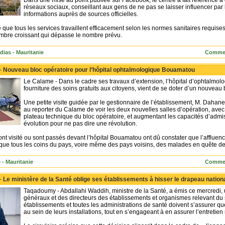
Dans une mise au point publiée sur Facebook, le centre a fait référence à 
réseaux sociaux, conseillant aux gens de ne pas se laisser influencer par 
informations auprès de sources officielles.
 que tous les services travaillent efficacement selon les normes sanitaires requises
nombre croissant qui dépasse le nombre prévu.
dias - Mauritanie
Commen
 -
Nouveau bloc opératoire pour l’hôpital ophtalmologique Bouamatou
Le Calame - Dans le cadre ses travaux d’extension, l’hôpital d’ophtalmol
fourniture des soins gratuits aux citoyens, vient de se doter d’un nouveau 
Une petite visite guidée par le gestionnaire de l’établissement, M. Dahane,
au reporter du Calame de voir les deux nouvelles salles d’opération, ave
plateau technique du bloc opératoire, et augmentant les capacités d’admis
évolution pour ne pas dire une révolution.
 ont visité ou sont passés devant l’hôpital Bouamatou ont dû constater que l’afflue
sque tous les coins du pays, voire même des pays voisins, des malades en quête de
 - Mauritanie
Commen
 -
Le ministère de la Santé oblige ses établissements à hisser le drapeau nation
Taqadoumy - Abdallahi Waddih, ministre de la Santé, a émis ce mercredi, un
généraux et des directeurs des établissements et organismes relevant du s
établissements et toutes les administrations de santé doivent s’assurer que
au sein de leurs installations, tout en s’engageant à en assurer l’entretien 