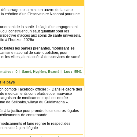
démarrage de la mise en œuvre de la carte
t la création d’un Observatoire National pour une
partement de la santé. Il s’agit d’un engagement
qui constituent un saut qualitatif pour les
erspective d’accès aux soins de santé universels,
lité à l’horizon 2029».
c toutes les parties prenantes, mobilisant les
canisme national de suivi quotidien, pour
et les villes, aient accès à des services de santé
taires :
0
|
Santé, Hygiène, Beauté
|
Lus :
5541
s le pays
n compte Facebook officiel : « Dans le cadre des
fic de médicaments contrefaits et de mauvaise
e cargaison de médicaments qui est entrée
mune de Sélibaby, wilaya du Guidimagha ».
s à la justice pour prendre les mesures légales
 médicaments de contrebande.
 médicaments et faire régner le respect des
ments de façon illégale.