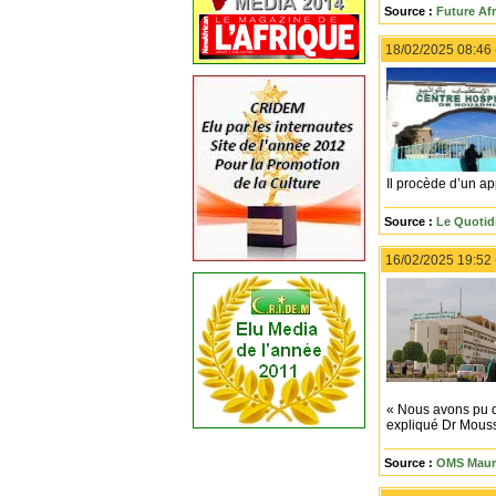
Source :
Future Afr
18/02/2025 08:46
Il procède d’un app
Source :
Le Quotid
16/02/2025 19:52
« Nous avons pu dé
expliqué Dr Moussa
Source :
OMS Mauri