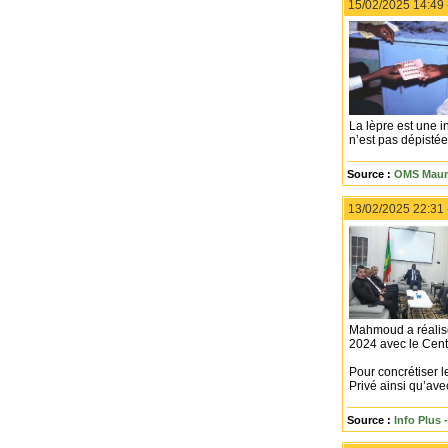
15/02/2025 14:49
La lèpre est une i
n’est pas dépistée
Source :
OMS Mauri
13/02/2025 22:31
Mahmoud a réalisé 
2024 avec le Centr
Pour concrétiser l
Privé ainsi qu’ave
Source :
Info Plus 