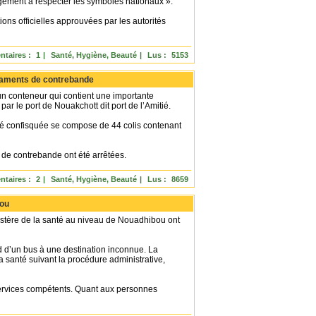
gagement à respecter les symboles nationaux ».
ions officielles approuvées par les autorités
taires :
1
|
Santé, Hygiène, Beauté
|
Lus :
5153
icaments de contrebande
un conteneur qui contient une importante
r le port de Nouakchott dit port de l’Amitié.
té confisquée se compose de 44 colis contenant
de contrebande ont été arrêtées.
taires :
2
|
Santé, Hygiène, Beauté
|
Lus :
8659
bou
istère de la santé au niveau de Nouadhibou ont
d d’un bus à une destination inconnue. La
a santé suivant la procédure administrative,
s services compétents. Quant aux personnes