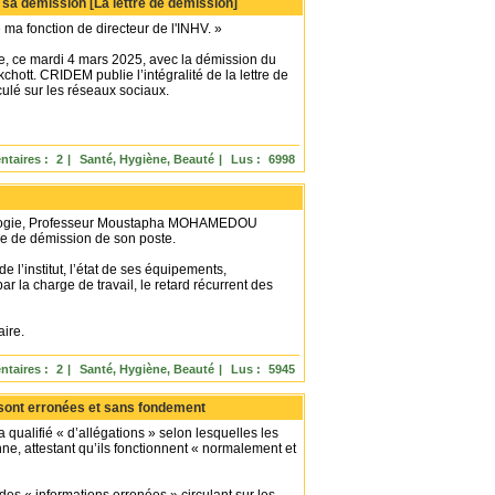
 sa démission [La lettre de démission]
ma fonction de directeur de l'INHV. »
ie, ce mardi 4 mars 2025, avec la démission du
chott. CRIDEM publie l’intégralité de la lettre de
é sur les réseaux sociaux.
taires :
2
|
Santé, Hygiène, Beauté
|
Lus :
6998
-virologie, Professeur Moustapha MOHAMEDOU
re de démission de son poste.
e l’institut, l’état de ses équipements,
 la charge de travail, le retard récurrent des
aire.
taires :
2
|
Santé, Hygiène, Beauté
|
Lus :
5945
 sont erronées et sans fondement
 qualifié « d’allégations » selon lesquelles les
ne, attestant qu’ils fonctionnent « normalement et