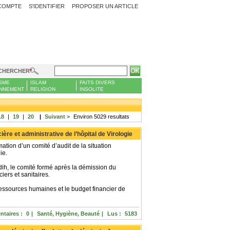
COMPTE
S'IDENTIFIER
PROPOSER UN ARTICLE
CHERCHER
SME
ISLAM
FAITS DIVERS
NNEMENT
RELIGION
INSOLITE
18
|
19
|
20
|
Suivant >
Environ 5029 resultats
ère et administrative de l’hôpital de Virologie
tion d’un comité d’audit de la situation
ie.
ih, le comité formé après la démission du
iers et sanitaires.
essources humaines et le budget financier de
taires :
0
|
Santé, Hygiène, Beauté
|
Lus :
5183