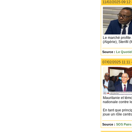
11/02/2025 09:12 
Le marché profite
(Algérie), Sterifi
Source :
Le Quotid
07/02/2025 11:11 
Mauritanie et témo
nationale contre l
En tant que princi
joue un rôle centr
Source :
SOS Pairs