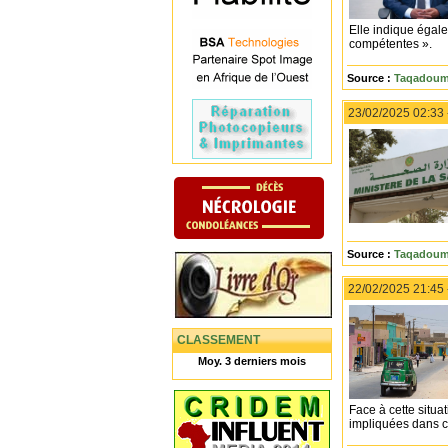
Elle indique égale
compétentes ».
Source :
Taqadoumy
23/02/2025 02:33
Source :
Taqadoumy
22/02/2025 21:45
CLASSEMENT
Moy. 3 derniers mois
Face à cette situa
impliquées dans cet