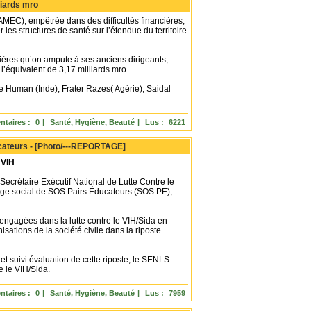
liards mro
MEC), empêtrée dans des difficultés financières,
les structures de santé sur l’étendue du territoire
ncières qu’on ampute à ses anciens dirigeants,
équivalent de 3,17 milliards mro.
e Human (Inde), Frater Razes( Agérie), Saidal
taires :
0
|
Santé, Hygiène, Beauté
|
Lus :
6221
ducateurs - [Photo/---REPORTAGE]
 VIH
ecrétaire Exécutif National de Lutte Contre le
siège social de SOS Pairs Éducateurs (SOS PE),
s engagées dans la lutte contre le VIH/Sida en
ations de la société civile dans la riposte
t suivi évaluation de cette riposte, le SENLS
e le VIH/Sida.
taires :
0
|
Santé, Hygiène, Beauté
|
Lus :
7959