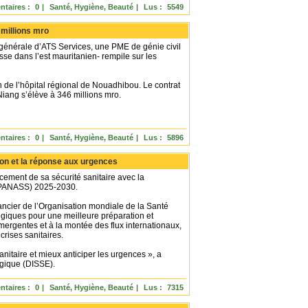
taires :
0
|
Santé, Hygiène, Beauté
|
Lus :
5549
 millions mro
 générale d’ATS Services, une PME de génie civil
sse dans l’est mauritanien- rempile sur les
n de l’hôpital régional de Nouadhibou. Le contrat
iang s’élève à 346 millions mro.
taires :
0
|
Santé, Hygiène, Beauté
|
Lus :
5896
ion et la réponse aux urgences
cement de sa sécurité sanitaire avec la
e (PANASS) 2025-2030.
nancier de l’Organisation mondiale de la Santé
atégiques pour une meilleure préparation et
rgentes et à la montée des flux internationaux,
crises sanitaires.
anitaire et mieux anticiper les urgences », a
ogique (DISSE).
taires :
0
|
Santé, Hygiène, Beauté
|
Lus :
7315