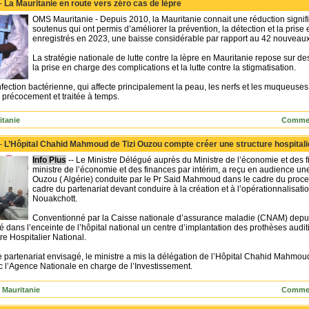
 -
La Mauritanie en route vers zéro cas de lèpre
OMS Mauritanie - Depuis 2010, la Mauritanie connait une réduction signifi
soutenus qui ont permis d’améliorer la prévention, la détection et la pris
enregistrés en 2023, une baisse considérable par rapport au 42 nouveau
La stratégie nationale de lutte contre la lèpre en Mauritanie repose sur des
la prise en charge des complications et la lutte contre la stigmatisation.
nfection bactérienne, qui affecte principalement la peau, les nerfs et les muqueuses
 précocement et traitée à temps.
tanie
Commen
 -
L’Hôpital Chahid Mahmoud de Tizi Ouzou compte créer une structure hospital
Info Plus
-- Le Ministre Délégué auprès du Ministre de l’économie et des
ministre de l’économie et des finances par intérim, a reçu en audience u
Ouzou ( Algérie) conduite par le Pr Said Mahmoud dans le cadre du proce
cadre du partenariat devant conduire à la création et à l’opérationnalisati
Nouakchott.
Conventionné par la Caisse nationale d’assurance maladie (CNAM) depuis
dans l’enceinte de l’hôpital national un centre d’implantation des prothèses audit
e Hospitalier National.
e partenariat envisagé, le ministre a mis la délégation de l’Hôpital Chahid Mahmou
c l’Agence Nationale en charge de l’Investissement.
- Mauritanie
Commen