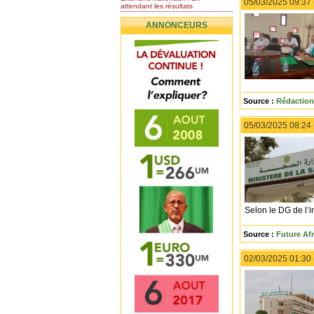
05/03/2025 09:37
attendant les résultats
Nomination de l’Honorable Diye
ANNONCEURS
Ba au poste de...
Mauritanie : les résultats du
baccalauréat 2026...
Mauritanie : Les 10 premiers au
BEPC 2026
Un syndicat de l’enseignement
rejette la...
Source :
Rédaction
05/03/2025 08:24
Selon le DG de l’in
Source :
Future Afr
02/03/2025 01:30