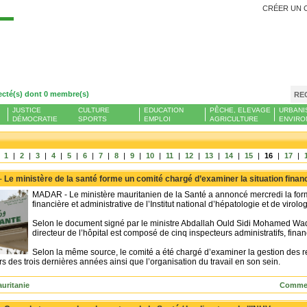
CRÉER UN 
Se
ecté(s) dont 0 membre(s)
RE
JUSTICE
CULTURE
EDUCATION
PÊCHE, ELEVAGE
URBANI
DÉMOCRATIE
SPORTS
EMPLOI
AGRICULTURE
ENVIRO
|
1
|
2
|
3
|
4
|
5
|
6
|
7
|
8
|
9
|
10
|
11
|
12
|
13
|
14
|
15
|
16
|
17
|
 -
Le ministère de la santé forme un comité chargé d’examiner la situation financi
MADAR - Le ministère mauritanien de la Santé a annoncé mercredi la forma
financière et administrative de l’Institut national d’hépatologie et de virolog
Selon le document signé par le ministre Abdallah Ould Sidi Mohamed Wad
directeur de l’hôpital est composé de cinq inspecteurs administratifs, financ
Selon la même source, le comité a été chargé d’examiner la gestion des r
urs des trois dernières années ainsi que l’organisation du travail en son sein.
uritanie
Commen