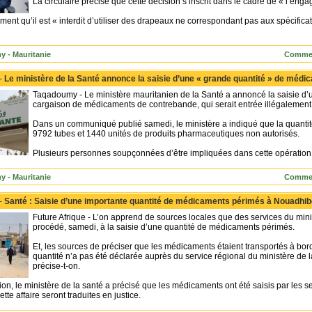
La circulaire précise que cette décision s’inscrit dans le cadre de « l’en
ment qu’il est « interdit d’utiliser des drapeaux ne correspondant pas aux spécificat
 - Mauritanie
Commen
 -
Le ministère de la Santé annonce la saisie d’une « grande quantité » de méd
Taqadoumy - Le ministère mauritanien de la Santé a annoncé la saisie d’
cargaison de médicaments de contrebande, qui serait entrée illégalement pa
Dans un communiqué publié samedi, le ministère a indiqué que la quanti
9792 tubes et 1440 unités de produits pharmaceutiques non autorisés.
Plusieurs personnes soupçonnées d’être impliquées dans cette opération 
 - Mauritanie
Commen
 -
Santé : Saisie d’une importante quantité de médicaments périmés à Nouadhi
Future Afrique - L’on apprend de sources locales que des services du min
procédé, samedi, à la saisie d’une quantité de médicaments périmés.
Et, les sources de préciser que les médicaments étaient transportés à bor
quantité n’a pas été déclarée auprès du service régional du ministère de l
précise-t-on.
tion, le ministère de la santé a précisé que les médicaments ont été saisis par le
te affaire seront traduites en justice.