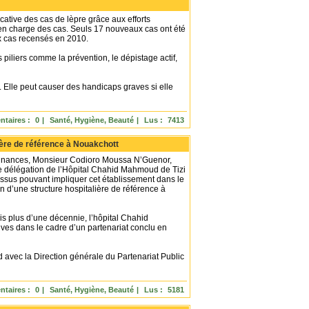
cative des cas de lèpre grâce aux efforts
e en charge des cas. Seuls 17 nouveaux cas ont été
x cas recensés en 2010.
 piliers comme la prévention, le dépistage actif,
. Elle peut causer des handicaps graves si elle
taires :
0
|
Santé, Hygiène, Beauté
|
Lus :
7413
ière de référence à Nouakchott
 finances, Monsieur Codioro Moussa N’Guenor,
ne délégation de l’Hôpital Chahid Mahmoud de Tizi
ssus pouvant impliquer cet établissement dans le
on d’une structure hospitalière de référence à
 plus d’une décennie, l’hôpital Chahid
ives dans le cadre d’un partenariat conclu en
d avec la Direction générale du Partenariat Public
taires :
0
|
Santé, Hygiène, Beauté
|
Lus :
5181