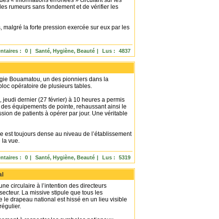
des « informations erronées » circulant sur les
les rumeurs sans fondement et de vérifier les
, malgré la forte pression exercée sur eux par les
taires :
0
|
Santé, Hygiène, Beauté
|
Lus :
4837
ogie Bouamatou, un des pionniers dans la
bloc opératoire de plusieurs tables.
 jeudi dernier (27 février) à 10 heures a permis
c des équipements de pointe, rehaussant ainsi le
sion de patients à opérer par jour. Une véritable
nce est toujours dense au niveau de l’établissement
 la vue.
taires :
0
|
Santé, Hygiène, Beauté
|
Lus :
5319
al
e circulaire à l’intention des directeurs
ecteur. La missive stipule que tous les
 le drapeau national est hissé en un lieu visible
régulier.