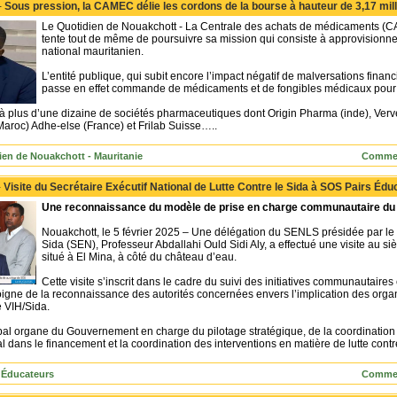
-
Sous pression, la CAMEC délie les cordons de la bourse à hauteur de 3,17 mil
Le Quotidien de Nouakchott - La Centrale des achats de médicaments (CA
tente tout de même de poursuivre sa mission qui consiste à approvisionner 
national mauritanien.
L’entité publique, qui subit encore l’impact négatif de malversations fina
passe en effet commande de médicaments et de fongibles médicaux pour l’
 à plus d’une dizaine de sociétés pharmaceutiques dont Origin Pharma (inde), Verv
l (Maroc) Adhe-else (France) et Frilab Suisse…..
ien de Nouakchott - Mauritanie
Commen
-
Visite du Secrétaire Exécutif National de Lutte Contre le Sida à SOS Pairs É
Une reconnaissance du modèle de prise en charge communautaire du
Nouakchott, le 5 février 2025 – Une délégation du SENLS présidée par le S
Sida (SEN), Professeur Abdallahi Ould Sidi Aly, a effectué une visite au 
situé à El Mina, à côté du château d’eau.
Cette visite s’inscrit dans le cadre du suivi des initiatives communautaire
igne de la reconnaissance des autorités concernées envers l’implication des organis
e VIH/Sida.
pal organe du Gouvernement en charge du pilotage stratégique, de la coordination e
al dans le financement et la coordination des interventions en matière de lutte contr
 Éducateurs
Commen