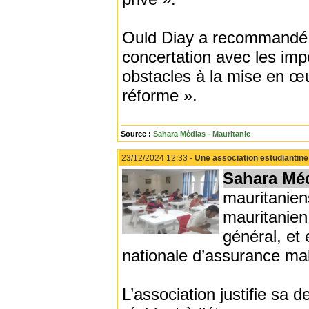
Ould Diay a recommandé a
concertation avec les impo
obstacles à la mise en œu
réforme ».
Source :
Sahara Médias - Mauritanie
23/12/2024 12:33 -
Une association estudiantine
Sahara Mé
mauritanie
mauritanien 
général, et 
nationale d’assurance mal
L’association justifie sa 