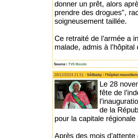
donner un prêt, alors aprè
prendre des drogues", r
soigneusement taillée.
Ce retraité de l’armée a i
malade, admis à l'hôpital d
Source :
TV5 Monde
28/12/2024 21:51 -
Sélibaby : l’hôpital nouvell
Le 28 novemb
fête de l’in
l’inaugurat
de la Répub
pour la capitale régionale
Après des mois d’attente e