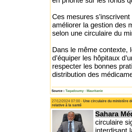
en priorité sur les fonds q
Ces mesures s’inscrivent 
améliorer la gestion des 
selon une circulaire du mi
Dans le même contexte, 
d’équiper les hôpitaux d’u
respecter les bonnes prat
distribution des médicame
Source :
Taqadoumy - Mauritanie
27/12/2024 07:00 -
Une circulaire du ministère d
relative à la santé
Sahara Mé
circulaire s
interdisant 