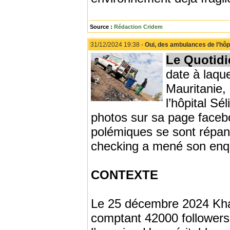
Source :
Rédaction Cridem
31/12/2024 19:38 -
Oui, des ambulances de l’hôpi
Le Quotidi
date à laque
Mauritanie,
l’hôpital Sé
photos sur sa page faceb
polémiques se sont répand
checking a mené son enquê
CONTEXTE
Le 25 décembre 2024 Khall
comptant 42000 followers