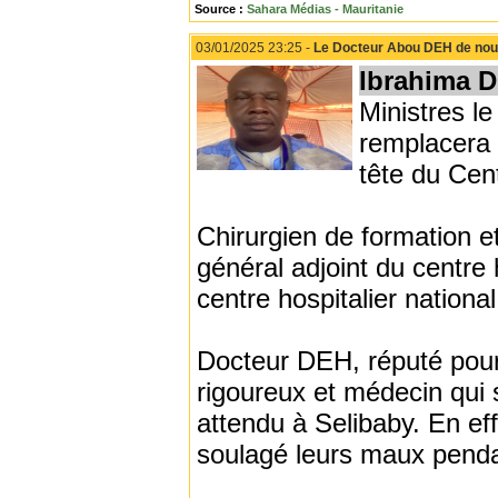
Source :
Sahara Médias - Mauritanie
03/01/2025 23:25 -
Le Docteur Abou DEH de nouve
Ibrahima 
Ministres 
remplacera 
tête du Cen
Chirurgien de formation e
général adjoint du centre 
centre hospitalier nationa
Docteur DEH, réputé pour 
rigoureux et médecin qui s
attendu à Selibaby. En ef
soulagé leurs maux penda