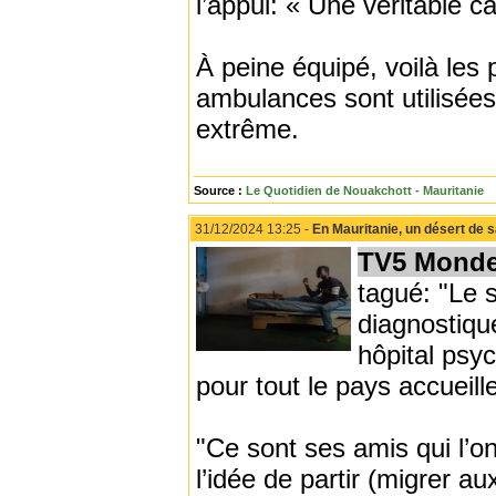
l’appui: « Une véritable c
À peine équipé, voilà les 
ambulances sont utilisées 
extrême.
Source :
Le Quotidien de Nouakchott - Mauritanie
31/12/2024 13:25 -
En Mauritanie, un désert de 
TV5 Mond
tagué: "Le 
diagnostiqu
hôpital psyc
pour tout le pays accueil
"Ce sont ses amis qui l’on
l’idée de partir (migrer 