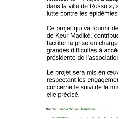
dans la ville de Rosso », 
lutte contre les épidémies
Ce projet qui va fournir d
de Keur Madiké, contribue
faciliter la prise en cha
grandes difficultés à acc
présidente de l’associatio
Le projet sera mis en œu
respectant les engagement
concerne le suivi de la mi
elle précisé.
Source :
Sahara Médias - Mauritanie
< Precedent
|
1
|
2
|
3
|
4
|
5
|
6
|
7
|