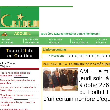
Authentification
Pour S'authentifier veuillez fournir votre
Pseudo et Mot de passer et cliquez sur : Se
connecter
Pseudo
ACCUEIL
Vous êtes 5282 connecté(s) dont 0 membre(s)
Liste des membres en ligne (0)
SANTÉ
POLITIQUE
ECONOMIE
JUSTICE
CULTURE
Mot de passe
HYGIÈNE
GÉNÉRALE
FINANCE
DÉMOCRATIE
SPORTS
L'info en continu
< Precedent
|
1
|
2
|
3
|
4
|
5
|
6
|
7
|
Mot de passe oublié
+ Lus/7 jours
24/01/2025 09:54 -
Le ministre de la Santé super
/30 jours
AMI - Le mi
Pour une retraite digne en
Mauritanie : relever...
jeudi soir, 
Trois étudiants mauritaniens au
cœur de...
à doter 276
Nouakchott face à la montée de
du Hodh El 
l’insécurité...
Mauritanie : le gouvernement
d’un certain nombre d’éq
renforce le...
La mémoire effacée : quand la
mairie de...
Examens nationaux : En