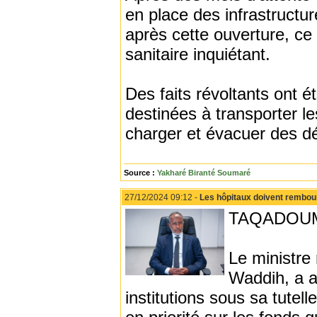
en place des infrastructu
après cette ouverture, ce
sanitaire inquiétant.
Des faits révoltants ont é
destinées à transporter le
charger et évacuer des d
Source :
Yakharé Biranté Soumaré
27/12/2024 09:12 -
Les hôpitaux doivent rembou
TAQADOUM
Le ministre
Waddih, a a
institutions sous sa tutel