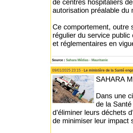
de centres hospitaliers de
autorisation préalable du 
Ce comportement, outre s
régulier du service public
et réglementaires en vigu
Source :
Sahara Médias - Mauritanie
09/01/2025 23:15 -
Le ministère de la Santé eng
SAHARA M
Dans une ci
de la Santé
d’éliminer leurs déchets 
de minimiser leur impact 