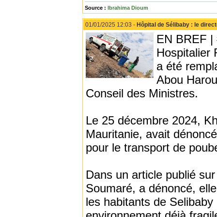
Source :
Ibrahima Dioum
01/01/2025 12:03 -
Hôpital de Sélibaby : le dire
EN BREF | #
Hospitalier
a été rempl
Abou Haroun
Conseil des Ministres.
Le 25 décembre 2024, Kha
Mauritanie, avait dénoncé 
pour le transport de poub
Dans un article publié s
Soumaré, a dénoncé, elle 
les habitants de Selibaby 
environnement déjà fragil