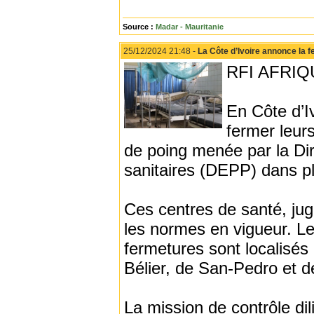
Source :
Madar - Mauritanie
25/12/2024 21:48 -
La Côte d’Ivoire annonce la f
RFI AFRIQU
En Côte d’I
fermer leur
de poing menée par la Dir
sanitaires (DEPP) dans pl
Ces centres de santé, jug
les normes en vigueur. Le
fermetures sont localisés
Bélier, de San-Pedro et d
La mission de contrôle dil