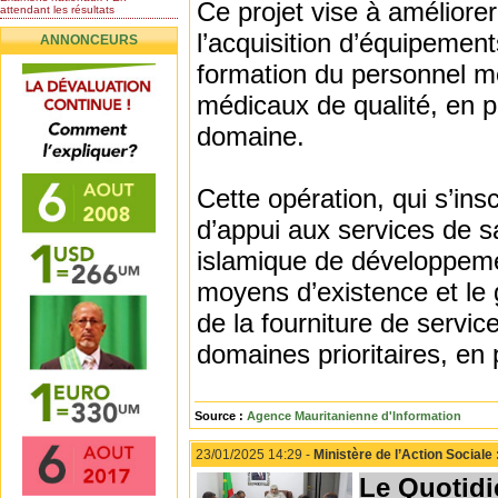
Ce projet vise à améliorer
attendant les résultats
Nomination de l’Honorable Diye
l’acquisition d’équipemen
ANNONCEURS
Ba au poste de...
Mauritanie : les résultats du
formation du personnel mé
baccalauréat 2026...
médicaux de qualité, en pl
Mauritanie : Les 10 premiers au
BEPC 2026
domaine.
Un syndicat de l’enseignement
rejette la...
Cette opération, qui s’ins
d’appui aux services de s
islamique de développemen
moyens d’existence et le 
de la fourniture de servi
domaines prioritaires, en 
Source :
Agence Mauritanienne d'Information
23/01/2025 14:29 -
Ministère de l’Action Social
Le Quotidi