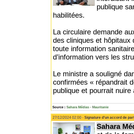
publique sa
habilitées.
La circulaire demande aux
des cliniques et hôpitaux
toute information sanitai
d’information vers les st
Le ministre a souligné dan
confirmées « répandrait d
publique et pourrait nuire à
Source :
Sahara Médias - Mauritanie
27/12/2024 02:00 -
Signature d’un accord de parte
Sahara Mé