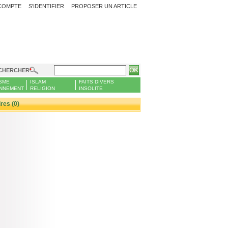
COMPTE
S'IDENTIFIER
PROPOSER UN ARTICLE
CHERCHER
SME
ISLAM
FAITS DIVERS
NNEMENT
RELIGION
INSOLITE
es (0)