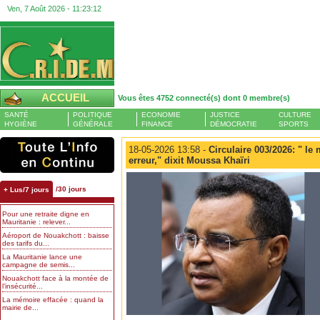
Ven, 7 Août 2026 -
11:23:12
ACCUEIL
Vous êtes 4752 connecté(s) dont 0 membre(s)
SANTÉ
POLITIQUE
ECONOMIE
JUSTICE
CULTURE
HYGIÈNE
GÉNÉRALE
FINANCE
DÉMOCRATIE
SPORTS
18-05-2026 13:58 -
Circulaire 003/2026: " le 
erreur," dixit Moussa Khaïri
/30 jours
+ Lus/7 jours
Pour une retraite digne en
Mauritanie : relever...
Aéroport de Nouakchott : baisse
des tarifs du...
La Mauritanie lance une
campagne de semis...
Nouakchott face à la montée de
l’insécurité...
La mémoire effacée : quand la
mairie de...