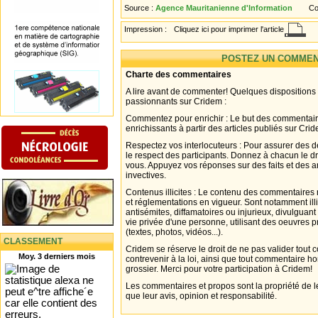
Source :
Agence Mauritanienne d'Information
Co
Impression :
Cliquez ici pour imprimer l'article
POSTEZ UN COMMEN
Charte des commentaires
A lire avant de commenter! Quelques dispositions
passionnants sur Cridem :
Commentez pour enrichir : Le but des commentair
enrichissants à partir des articles publiés sur Cri
Respectez vos interlocuteurs : Pour assurer des d
le respect des participants. Donnez à chacun le d
vous. Appuyez vos réponses sur des faits et des 
invectives.
Contenus illicites : Le contenu des commentaires n
et réglementations en vigueur. Sont notamment illi
antisémites, diffamatoires ou injurieux, divulguant
vie privée d'une personne, utilisant des oeuvres p
(textes, photos, vidéos...).
CLASSEMENT
Cridem se réserve le droit de ne pas valider tout
Moy. 3 derniers mois
contrevenir à la loi, ainsi que tout commentaire h
grossier. Merci pour votre participation à Cridem!
Les commentaires et propos sont la propriété de l
que leur avis, opinion et responsabilité.