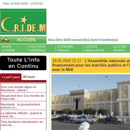
Sam, 8 Août 2026 -
18:55:00
ACCUEIL
Vous êtes 5919 connecté(s) dont 0 membre(s)
SANTÉ
POLITIQUE
ECONOMIE
JUSTICE
CULTURE
HYGIÈNE
GÉNÉRALE
FINANCE
DÉMOCRATIE
SPORTS
18-05-2026 21:12 -
L’Assemblée nationale a
financement pour les marchés publics et l’
avec le Mali
/30 jours
+ Lus/7 jours
Pour une retraite digne en
Mauritanie : relever...
Nouakchott face à la montée de
l’insécurité...
Mauritanie : le gouvernement
renforce le...
La mémoire effacée : quand la
mairie de...
Trois étudiants mauritaniens au
cœur de...